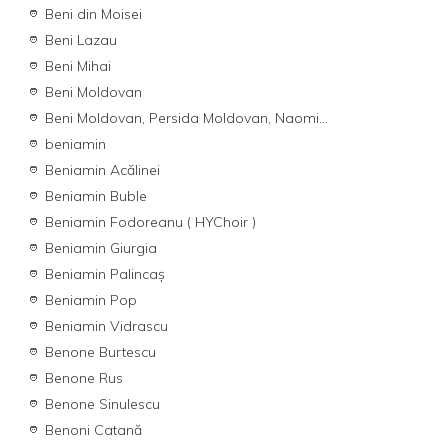
Beni din Moisei
Beni Lazau
Beni Mihai
Beni Moldovan
Beni Moldovan, Persida Moldovan, Naomi...
beniamin
Beniamin Acălinei
Beniamin Buble
Beniamin Fodoreanu ( HYChoir )
Beniamin Giurgia
Beniamin Palincaș
Beniamin Pop
Beniamin Vidrascu
Benone Burtescu
Benone Rus
Benone Sinulescu
Benoni Catană