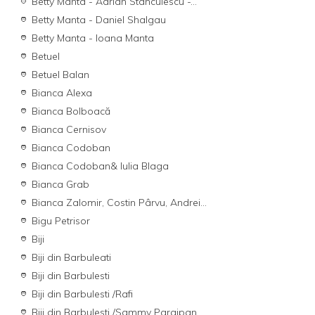
Betty Manta - Adrian Stanculescu -...
Betty Manta - Daniel Shalgau
Betty Manta - Ioana Manta
Betuel
Betuel Balan
Bianca Alexa
Bianca Bolboacă
Bianca Cernisov
Bianca Codoban
Bianca Codoban& Iulia Blaga
Bianca Grab
Bianca Zalomir, Costin Pârvu, Andrei...
Bigu Petrisor
Biji
Biji din Barbuleati
Biji din Barbulesti
Biji din Barbulesti /Rafi
Biji din Barbulesti /Sammy Paraipan