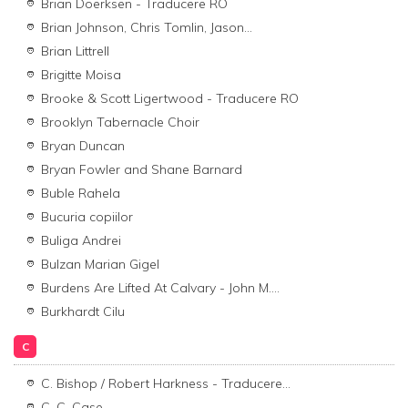
Brian Doerksen - Traducere RO
Brian Johnson, Chris Tomlin, Jason...
Brian Littrell
Brigitte Moisa
Brooke & Scott Ligertwood - Traducere RO
Brooklyn Tabernacle Choir
Bryan Duncan
Bryan Fowler and Shane Barnard
Buble Rahela
Bucuria copiilor
Buliga Andrei
Bulzan Marian Gigel
Burdens Are Lifted At Calvary - John M....
Burkhardt Cilu
C
C. Bishop / Robert Harkness - Traducere...
C. C. Case