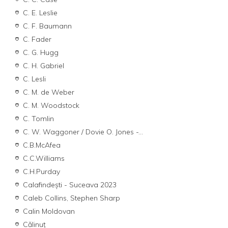
C. E. Leslie
C. F. Baumann
C. Fader
C. G. Hugg
C. H. Gabriel
C. Lesli
C. M. de Weber
C. M. Woodstock
C. Tomlin
C. W. Waggoner / Dovie O. Jones -...
C.B.McAfea
C.C.Williams
C.H.Purday
Calafindești - Suceava 2023
Caleb Collins, Stephen Sharp
Calin Moldovan
Călinuț