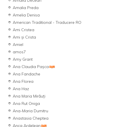
Amalia Decean
Amalia Preda
Amelia Denisa
American Traditional - Traducere RO
Ami Cristea
Ami şi Crista
Amiel
amos7
Amy Grant
Ana Claudia Pașca
Ana Fandache
Ana Florea
Ana Haz
Ana Maria Mirăuți
Ana Rut Oniga
Ana-Maria Dumitru
Anastasia Cheptea
Anca Ardelean