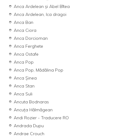
Anca Ardelean și Abel Bîtea
Anca Ardelean, Ica dragoi
Anca Ban
Anca Ciora
Anca Dorcioman
Anca Ferghete
Anca Ostafe
Anca Pop
Anca Pop, Mădălina Pop
Anca Şinea
Anca Stan
Anca Suli
Ancuta Bodnaras
Ancuța Hălmăgean
Andi Rozier - Traducere RO
Andrada Dupu
Andrae Crouch