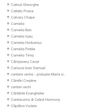
Calinut Gheorghe
Callatis Praise
Calvary Chape
Camelia
Camelia Ban
Camelia Gutu
Camelia Horbaniuc
Camelia Pintilie
Camelia Timiș
Câmpeanu Cezar
Caniuca Ioan Samuel
cantare veche - preluare Maria si...
Cântări Creștine
cantari vechi
Cântările Evangheliei
Cantassimo & Celest Harmony
Căpâlna Violeta