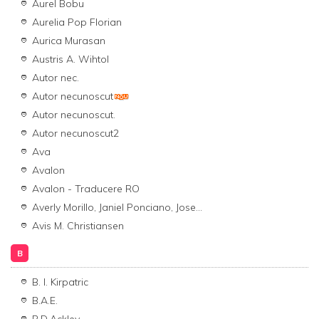
Aurel Bobu
Aurelia Pop Florian
Aurica Murasan
Austris A. Wihtol
Autor nec.
Autor necunoscut
Autor necunoscut.
Autor necunoscut2
Ava
Avalon
Avalon - Traducere RO
Averly Morillo, Janiel Ponciano, Jose...
Avis M. Christiansen
B
B. I. Kirpatric
B.A.E.