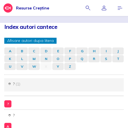
Resurse Creștine
Index autori cantece
Afisare autori dupa litera
A
B
C
D
E
F
G
H
I
J
K
L
M
N
O
P
Q
R
S
T
U
V
W
X
Y
Z
?
(1)
?
?
A