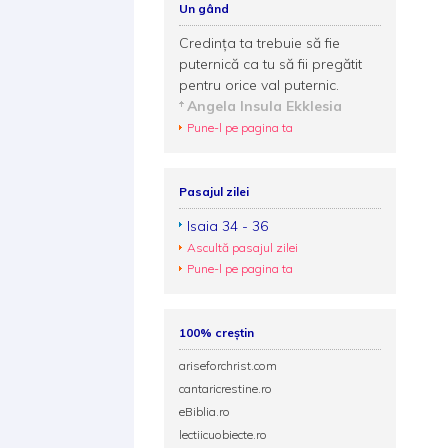
Un gând
Credinţa ta trebuie să fie
puternică ca tu să fii pregătit
pentru orice val puternic.
Angela Insula Ekklesia
Pune-l pe pagina ta
Pasajul zilei
Isaia 34 - 36
Ascultă pasajul zilei
Pune-l pe pagina ta
100% creștin
ariseforchrist.com
cantaricrestine.ro
eBiblia.ro
lectiicuobiecte.ro