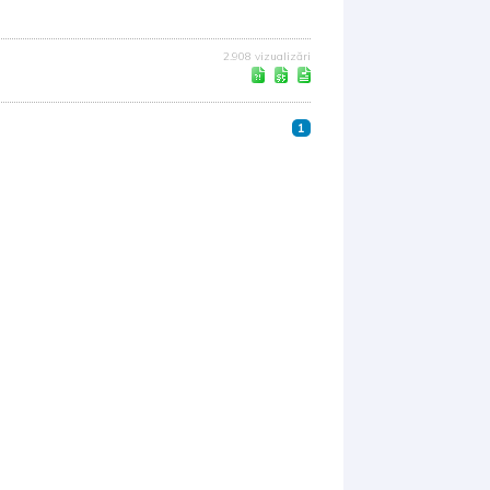
2.908 vizualizări
1