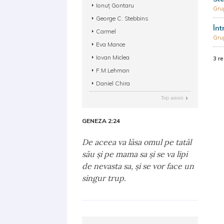
Ionuț Gontaru
Gru
George C. Stebbins
Înt
Carmel
Gru
Eva Mance
Iovan Miclea
3 re
F.M.Lehman
Daniel Chira
Toţi autorii
GENEZA 2:24
De aceea va lăsa omul pe tatăl
său şi pe mama sa şi se va lipi
de nevasta sa, şi se vor face un
singur trup.