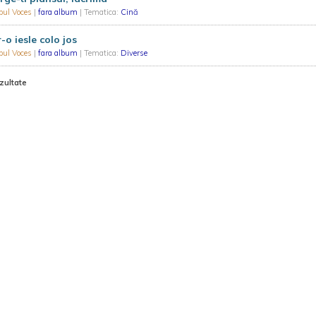
pul Voces
|
fara album
| Tematica:
Cină
r-o iesle colo jos
pul Voces
|
fara album
| Tematica:
Diverse
zultate