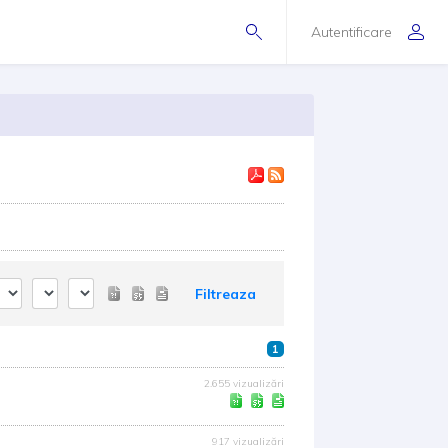
Autentificare
Filtreaza
1
2.655 vizualizări
917 vizualizări