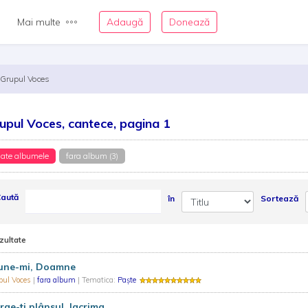
Mai multe
Adaugă
Donează
Grupul Voces
upul Voces, cantece, pagina 1
ate albumele
fara album (3)
aută
în
Sortează
zultate
une-mi, Doamne
pul Voces
|
fara album
| Tematica:
Paște
rge-ti plânsul, lacrima