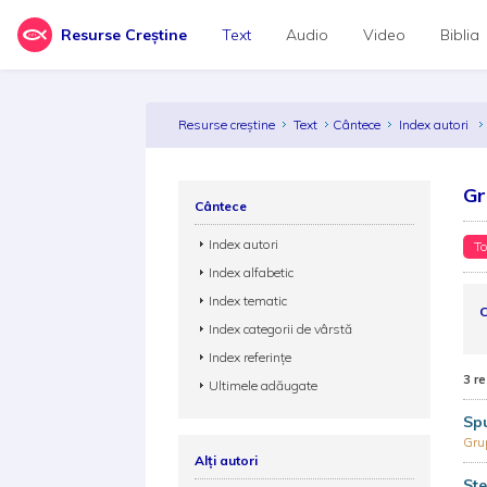
Resurse Creștine
Text
Audio
Video
Biblia
Resurse creștine
Text
Cântece
Index autori
Gr
Cântece
Index autori
To
Index alfabetic
Index tematic
C
Index categorii de vârstă
Index referințe
3 re
Ultimele adăugate
Sp
Gru
Alți autori
Ste