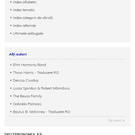
Index alfabetic
Index tematic
Index categorii de vârstă
Index referințe
Ultimele adăugate
Alți autori
Elim Harmony Band
Thoro Harris - Traducere RO
Denisa Ciurdaș
Luiza Spiridon & Robert Măimăscu
The Beuca Family
Gabriela Palincas
Baylus B. McKinney - Traducere RO
Toţi autorii
DEUTERONOMUL 6:5