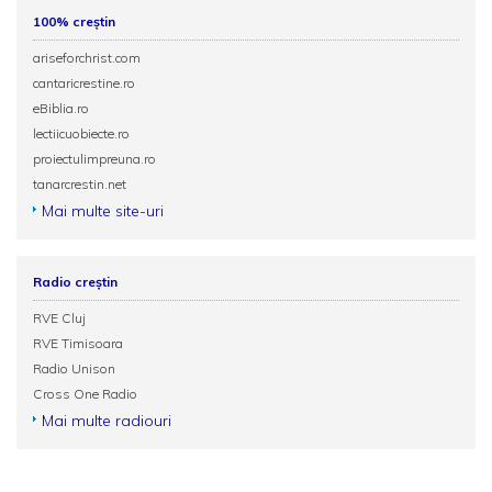
100% creștin
ariseforchrist.com
cantaricrestine.ro
eBiblia.ro
lectiicuobiecte.ro
proiectulimpreuna.ro
tanarcrestin.net
Mai multe site-uri
Radio creștin
RVE Cluj
RVE Timisoara
Radio Unison
Cross One Radio
Mai multe radiouri