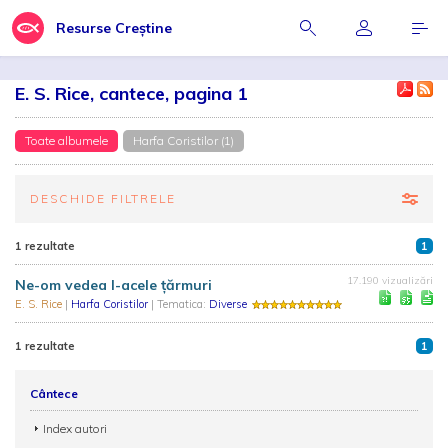
Resurse Creștine
E. S. Rice, cantece, pagina 1
Toate albumele
Harfa Coristilor (1)
DESCHIDE FILTRELE
1 rezultate
1
17.190 vizualizări
Ne-om vedea l-acele țărmuri
E. S. Rice
|
Harfa Coristilor
| Tematica:
Diverse
1 rezultate
1
Cântece
Index autori