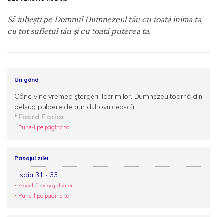
Să iubeşti pe Domnul Dumnezeul tău cu toată inima ta,
cu tot sufletul tău şi cu toată puterea ta.
Un gând
Când vine vremea ştergerii lacrimilor, Dumnezeu toarnă din
belşug pulbere de aur duhovnicească...
Ficard Florica
Pune-l pe pagina ta
Pasajul zilei
Isaia 31 - 33
Ascultă pasajul zilei
Pune-l pe pagina ta