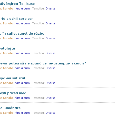
ăvârșirea Ta, Isuse
na Nahaba
|
fara album
| Tematica:
Diverse
 ridic ochii spre cer
na Nahaba
|
fara album
| Tematica:
Diverse
 în suflet sunet de război
na Nahaba
|
fara album
| Tematica:
Diverse
potolește
na Nahaba
|
fara album
| Tematica:
Diverse
e-ar putea să ne spună ce ne-asteapta-n ceruri?
na Nahaba
|
fara album
| Tematica:
Diverse
pa-mi sufletul
na Nahaba
|
fara album
| Tematica:
Diverse
ești pacea mea
na Nahaba
|
fara album
| Tematica:
Diverse
 o lumânare
na Nahaba
|
fara album
| Tematica:
Diverse