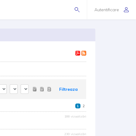
Autentificare
Filtreaza
1
2
188 vizualizări
230 vizualizări