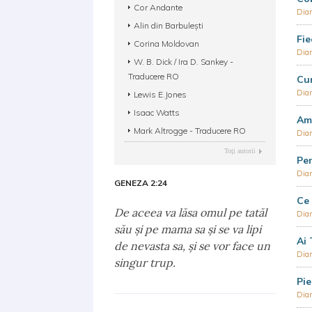
Cor Andante
Dia
Alin din Barbulești
Fie
Corina Moldovan
Dia
W. B. Dick / Ira D. Sankey -
Traducere RO
Cum
Dia
Lewis E.Jones
Isaac Watts
Am 
Mark Altrogge - Traducere RO
Dia
Toţi autorii
Pen
Dia
GENEZA 2:24
Ce 
De aceea va lăsa omul pe tatăl
Dia
său şi pe mama sa şi se va lipi
Ai 
de nevasta sa, şi se vor face un
Dia
singur trup.
Pie
Dia