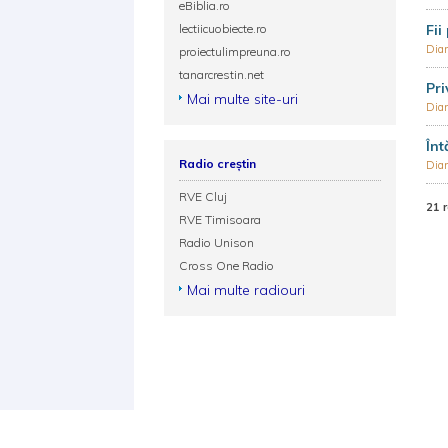
eBiblia.ro
lectiicuobiecte.ro
Fii
Dia
proiectulimpreuna.ro
tanarcrestin.net
Pri
Mai multe site-uri
Dia
Înt
Radio creștin
Dia
RVE Cluj
21 
RVE Timisoara
Radio Unison
Cross One Radio
Mai multe radiouri