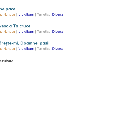
 pe pace
na Nahaba
|
fara album
| Tematica:
Diverse
vesc a Ta cruce
na Nahaba
|
fara album
| Tematica:
Diverse
ărește-mi, Doamne, pașii
na Nahaba
|
fara album
| Tematica:
Diverse
rezultate