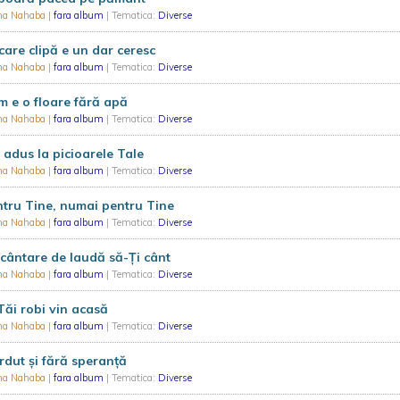
na Nahaba
|
fara album
| Tematica:
Diverse
care clipă e un dar ceresc
na Nahaba
|
fara album
| Tematica:
Diverse
 e o floare fără apă
na Nahaba
|
fara album
| Tematica:
Diverse
adus la picioarele Tale
na Nahaba
|
fara album
| Tematica:
Diverse
tru Tine, numai pentru Tine
na Nahaba
|
fara album
| Tematica:
Diverse
cântare de laudă să-Ți cânt
na Nahaba
|
fara album
| Tematica:
Diverse
Tăi robi vin acasă
na Nahaba
|
fara album
| Tematica:
Diverse
rdut și fără speranță
na Nahaba
|
fara album
| Tematica:
Diverse