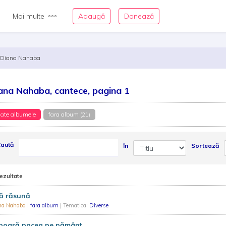
Mai multe
Adaugă
Donează
Diana Nahaba
ana Nahaba, cantece, pagina 1
ate albumele
fara album (21)
aută
în
Sortează
rezultate
că răsună
na Nahaba
|
fara album
| Tematica:
Diverse
boară pacea pe pământ