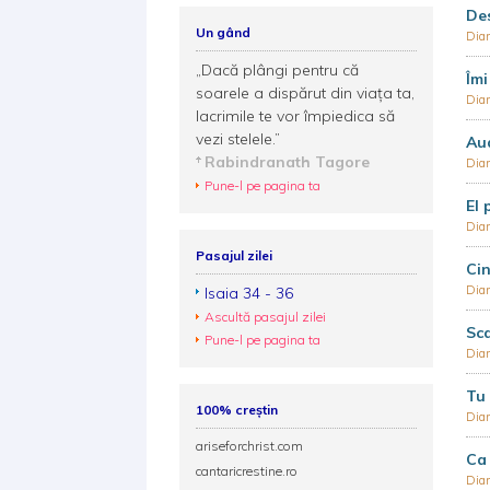
Des
Un gând
Dia
„Dacă plângi pentru că
Îmi
soarele a dispărut din viața ta,
Dia
lacrimile te vor împiedica să
vezi stelele.”
Aud
Rabindranath Tagore
Dia
Pune-l pe pagina ta
El 
Dia
Pasajul zilei
Cin
Dia
Isaia 34 - 36
Ascultă pasajul zilei
Sca
Pune-l pe pagina ta
Dia
Tu 
100% creștin
Dia
ariseforchrist.com
Ca
cantaricrestine.ro
Dia