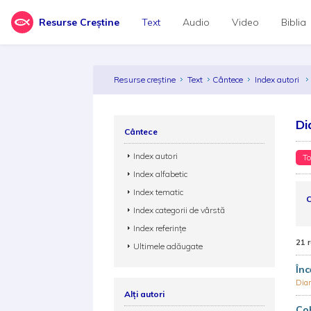
Resurse Creștine
Text
Audio
Video
Biblia
Resurse creștine
Text
Cântece
Index autori
Di
Cântece
Index autori
To
Index alfabetic
Index tematic
C
Index categorii de vârstă
Index referințe
21 
Ultimele adăugate
În
Dia
Alți autori
Co