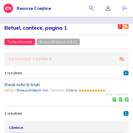
Resurse Creștine
Betuel, cantece, pagina 1
Toate albumele
Binecuvântează-mă (1)
DESCHIDE FILTRELE
1 rezultate
1
Dacă ochi-ți triști
Betuel
|
Binecuvântează-mă
| Tematica:
Diverse
1.642 vizualizări
1 rezultate
1
Cântece