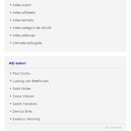
Index autori
Index alfabetic
Index tematic
Index categorii de vârstă
Index referințe
Ultimele adăugate
Alți autori
Paul Onitiu
Ludwig van Beethoven
Gabi Miclea
Oana Vidican
Sarah Handaric
Denisa Birle
Excelsis Worship
Toţi autorii