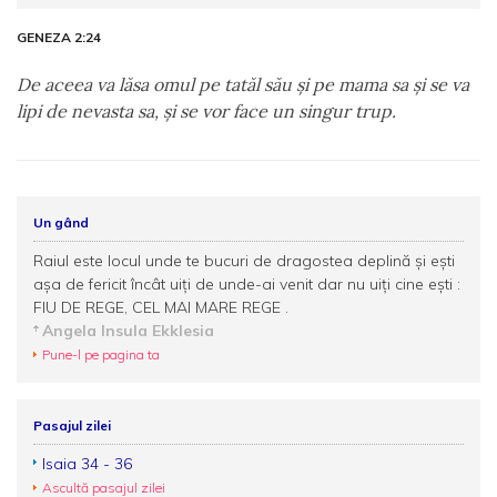
GENEZA 2:24
De aceea va lăsa omul pe tatăl său şi pe mama sa şi se va
lipi de nevasta sa, şi se vor face un singur trup.
Un gând
Raiul este locul unde te bucuri de dragostea deplină şi eşti
aşa de fericit încât uiţi de unde-ai venit dar nu uiţi cine eşti :
FIU DE REGE, CEL MAI MARE REGE .
Angela Insula Ekklesia
Pune-l pe pagina ta
Pasajul zilei
Isaia 34 - 36
Ascultă pasajul zilei