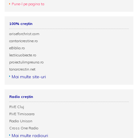
Pune-l pe pagina ta
100% creștin
ariseforchrist.com
cantaricrestine.ro
eBiblia.ro
lectiicuobiecte.ro
proiectulimpreuna.ro
tanarcrestin.net
Mai multe site-uri
Radio creștin
RVE Cluj
RVE Timisoara
Radio Unison
Cross One Radio
Mai multe radiouri