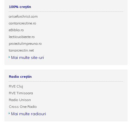
100% creștin
ariseforchrist.com
cantaricrestine.ro
eBiblia.ro
lectiicuobiecte.ro
proiectulimpreuna.ro
tanarcrestin.net
Mai multe site-uri
Radio creștin
RVE Cluj
RVE Timisoara
Radio Unison
Cross One Radio
Mai multe radiouri