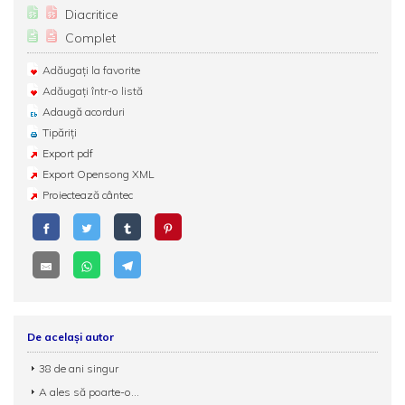
Diacritice
Complet
Adăugați la favorite
Adăugați într-o listă
Adaugă acorduri
Tipăriți
Export pdf
Export Opensong XML
Proiectează cântec
De același autor
38 de ani singur
A ales să poarte-o...