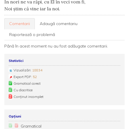
În nori ne va răpi, cu El în veci vom fi,
Noi ştim că vine iar la noi.
Comentarii
Adaugă comentariu
Raportează o problemă
Până în acest moment nu au fost adăugate comentarii.
Statistici
Vizualizări:
18834
Export PDF:
52
Gramatical corect
Cu diacritice
Conținut incomplet
Opțiuni
Gramatical