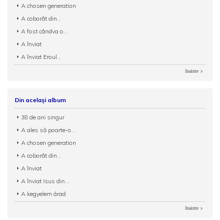
A chosen generation
A coborât din...
A fost cândva o...
A înviat
A înviat Eroul...
Inainte
Din același album
38 de ani singur
A ales să poarte-o...
A chosen generation
A coborât din...
A înviat
A înviat Isus din...
A kegyelem árad
Inainte