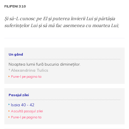
FILIPENI 3:10
Şi să-L cunosc pe El şi puterea învierii Lui şi părtăşia
suferinţelor Lui şi să mă fac asemenea cu moartea Lui;
Un gând
Noaptea lumii fură bucuria dimineților.
Alexandrina Tulics
Pune-l pe pagina ta
Pasajul zilei
Isaia 40 - 42
Ascultă pasajul zilei
Pune-l pe pagina ta