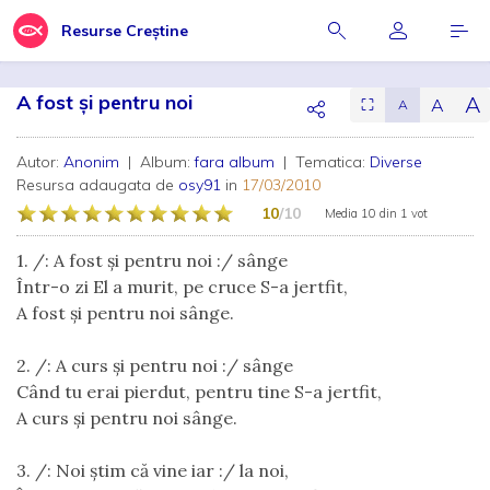
Resurse Creștine
A fost şi pentru noi
A
A
⛶
A
Autor:
Anonim
| Album:
fara album
| Tematica:
Diverse
Resursa adaugata de
osy91
in
17/03/2010
10
/10
Media
10
din
1 vot
1. /: A fost şi pentru noi :/ sânge
Într-o zi El a murit, pe cruce S-a jertfit,
A fost şi pentru noi sânge.
2. /: A curs şi pentru noi :/ sânge
Când tu erai pierdut, pentru tine S-a jertfit,
A curs şi pentru noi sânge.
3. /: Noi ştim că vine iar :/ la noi,