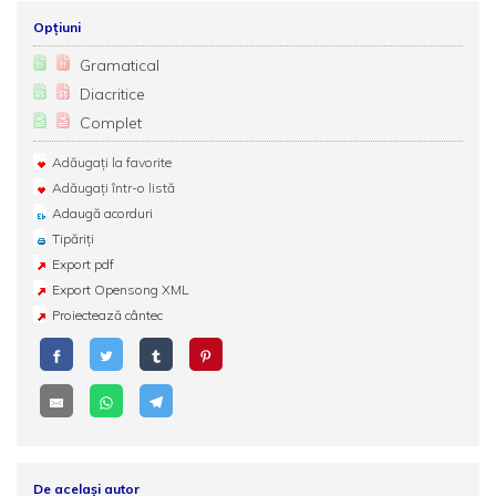
Opțiuni
Gramatical
Diacritice
Complet
Adăugați la favorite
Adăugați într-o listă
Adaugă acorduri
Tipăriți
Export pdf
Export Opensong XML
Proiectează cântec
De același autor