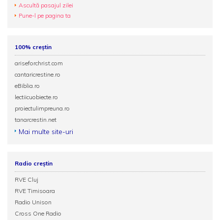
Ascultă pasajul zilei
Pune-l pe pagina ta
100% creștin
ariseforchrist.com
cantaricrestine.ro
eBiblia.ro
lectiicuobiecte.ro
proiectulimpreuna.ro
tanarcrestin.net
Mai multe site-uri
Radio creștin
RVE Cluj
RVE Timisoara
Radio Unison
Cross One Radio