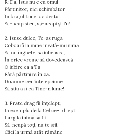
R: Da, Isus nu e ca omul
Părtinitor, nici schimbător
În brațul Lui e loc destul
Să-ncap și eu, să-ncapi și Tu!
2. Isuse dulce, Te-aș ruga
Coboară la mine învață-mi inima
Să nu înghețe, sa iubească,
În orice vreme să dovedească
O iubire ca a Ta,
Fără părtinire în ea.
Doamne cer înțelepciune
Să știu a fi ca Tine-n lume!
3. Frate drag fii înțelept,
Ia exemplu de la Cel ce-I drept.
Larg la inimă să fii
Să-ncapă toți, nu te sfii.
Căci la urmă atât rămâne