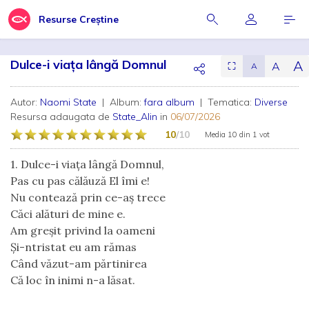
Resurse Creștine
Dulce-i viața lângă Domnul
A
A
⛶
A
Autor:
Naomi State
| Album:
fara album
| Tematica:
Diverse
Resursa adaugata de
State_Alin
in
06/07/2026
10
/10
Media
10
din
1 vot
1. Dulce-i viața lângă Domnul,
Pas cu pas călăuză El îmi e!
Nu contează prin ce-aș trece
Căci alături de mine e.
Am greșit privind la oameni
Și-ntristat eu am rămas
Când văzut-am părtinirea
Că loc în inimi n-a lăsat.