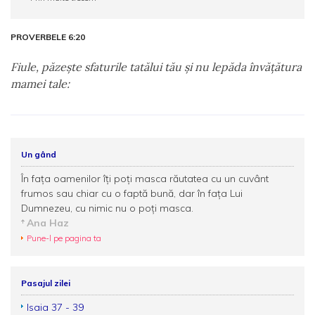
PROVERBELE 6:20
Fiule, păzeşte sfaturile tatălui tău şi nu lepăda învăţătura
mamei tale:
Un gând
În fața oamenilor îți poți masca răutatea cu un cuvânt
frumos sau chiar cu o faptă bună, dar în fața Lui
Dumnezeu, cu nimic nu o poți masca.
Ana Haz
Pune-l pe pagina ta
Pasajul zilei
Isaia 37 - 39