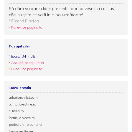
Să dăm valoare clipei prezente, dorind veşnicia cu Isus,
căci nu ştim ce va fi în clipa următoare!
Ficard Florica
Pune-l pe pagina ta
Pasajul zilei
Isaia 34 - 36
Ascultă pasajul zilei
Pune-l pe pagina ta
100% creștin
ariseforchrist.com
cantaricrestine.ro
eBiblia.ro
lectiicuobiecte.ro
proiectulimpreuna.ro
tanarcrestin.net