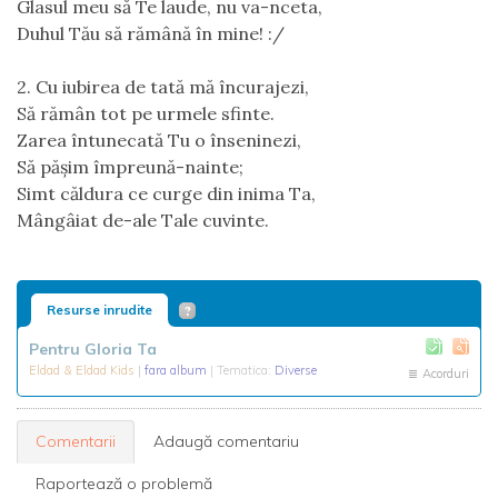
Glasul meu să Te laude, nu va-nceta,
Duhul Tău să rămână în mine! :/
2. Cu iubirea de tată mă încurajezi,
Să rămân tot pe urmele sfinte.
Zarea întunecată Tu o înseninezi,
Să pășim împreună-nainte;
Simt căldura ce curge din inima Ta,
Mângâiat de-ale Tale cuvinte.
Resurse inrudite
Pentru Gloria Ta
Eldad & Eldad Kids
|
fara album
| Tematica:
Diverse
Acorduri
Comentarii
Adaugă comentariu
Raportează o problemă