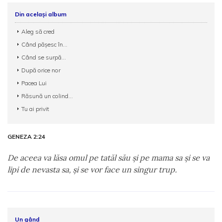
Din același album
Aleg să cred
Când pășesc în...
Când se surpă...
După orice nor
Pacea Lui
Răsună un colind...
Tu ai privit
GENEZA 2:24
De aceea va lăsa omul pe tatăl său şi pe mama sa şi se va
lipi de nevasta sa, şi se vor face un singur trup.
Un gând