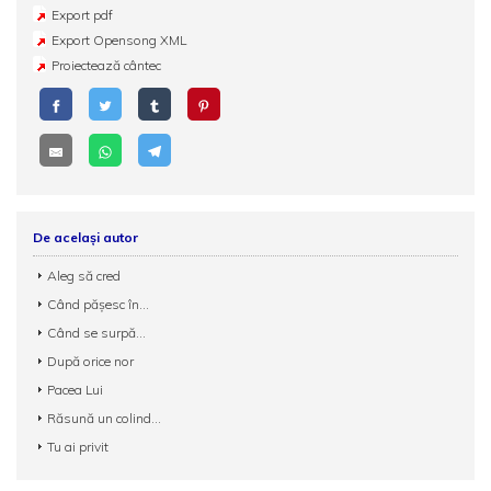
Export pdf
Export Opensong XML
Proiectează cântec
De același autor
Aleg să cred
Când pășesc în...
Când se surpă...
După orice nor
Pacea Lui
Răsună un colind...
Tu ai privit