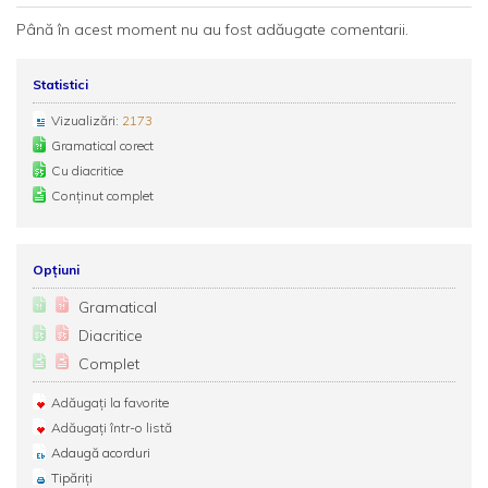
Până în acest moment nu au fost adăugate comentarii.
Statistici
Vizualizări:
2173
Gramatical corect
Cu diacritice
Conținut complet
Opțiuni
Gramatical
Diacritice
Complet
Adăugați la favorite
Adăugați într-o listă
Adaugă acorduri
Tipăriți