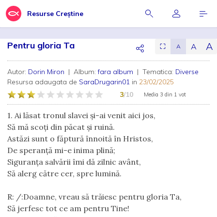
Resurse Creștine
Pentru gloria Ta
A
A
⛶
A
Autor:
Dorin Miron
| Album:
fara album
| Tematica:
Diverse
Resursa adaugata de
SaraDrugarin01
in
23/02/2025
3
/10
Media
3
din
1 vot
1. Ai lăsat tronul slavei și-ai venit aici jos,
Să mă scoți din păcat și ruină.
Astăzi sunt o făptură înnoită în Hristos,
De speranță mi-e inima plină;
Siguranța salvării îmi dă zilnic avânt,
Să alerg către cer, spre lumină.
R: /:Doamne, vreau să trăiesc pentru gloria Ta,
Să jerfesc tot ce am pentru Tine!