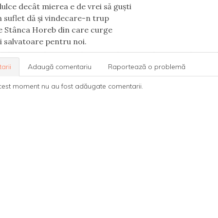
dulce decât mierea e de vrei să guşti
 suflet dă și vindecare-n trup
e Stânca Horeb din care curge
ii salvatoare pentru noi.
arii
Adaugă comentariu
Raportează o problemă
cest moment nu au fost adăugate comentarii.