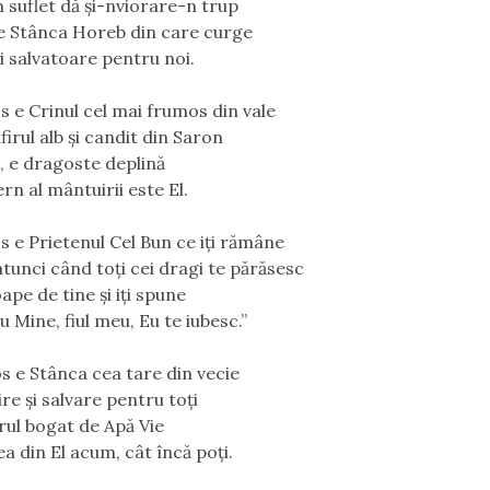
 suflet dă și-nviorare-n trup
e Stânca Horeb din care curge
ii salvatoare pentru noi.
os e Crinul cel mai frumos din vale
irul alb și candit din Saron
ă, e dragoste deplină
rn al mântuirii este El.
os e Prietenul Cel Bun ce iţi rămâne
 atunci când toţi cei dragi te părăsesc
ape de tine şi iţi spune
 Mine, fiul meu, Eu te iubesc.”
os e Stânca cea tare din vecie
re și salvare pentru toți
orul bogat de Apă Vie
ea din El acum, cât încă poți.