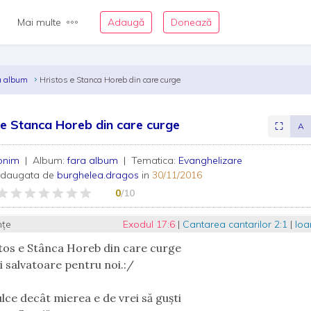
Mai multe
Adaugă
Donează
a album
Hristos e Stanca Horeb din care curge
 e Stanca Horeb din care curge
⛶
A
onim
| Album:
fara album
| Tematica:
Evanghelizare
adaugata de
burghelea.dragos
in
30/11/2016
0
/10
nțe
Exodul 17:6
|
Cantarea cantarilor 2:1
|
Ioa
stos e Stânca Horeb din care curge
ii salvatoare pentru noi.:/
ulce decât mierea e de vrei să guşti