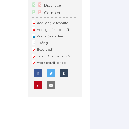
Diacritice
Complet
Adăugați la favorite
Adăugați într-o listă
Adaugă acorduri
Tipăriți
Export pdf
Export Opensong XML
Proiectează cântec