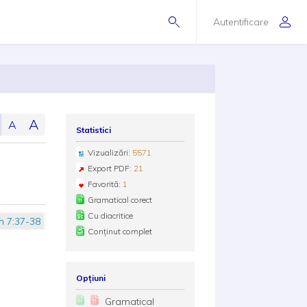
Autentificare
A
A
Statistici
Vizualizări:
5571
Export PDF:
21
Favorită:
1
Gramatical corect
Cu diacritice
n 7:37-38
Conținut complet
Opțiuni
Gramatical