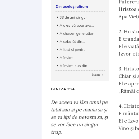
Putere-n
Din același album
Hristos 
Apa Vieț
38 de ani singur
A ales să poarte-o...
2. Hrist
A chosen generation
E trandaf
A coborât din...
El e viaţ
A fost şi pentru...
Izvor ete
A înviat
A înviat Isus din...
3. Hrist
Inainte
Chiar şi
El e apro
GENEZA 2:24
„Rămâi cu
De aceea va lăsa omul pe
4. Hrist
tatăl său şi pe mama sa şi
E mântui
se va lipi de nevasta sa, şi
El e Izv
se vor face un singur
Vino și b
trup.