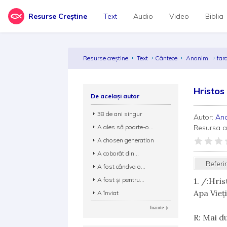
Resurse Creștine
Text
Audio
Video
Biblia
Resurse creștine
Text
Cântece
Anonim
far
Hristos
De același autor
38 de ani singur
Autor:
An
A ales să poarte-o...
Resursa 
A chosen generation
A coborât din...
Referi
A fost cândva o...
A fost şi pentru...
1. /:Hri
Apa Vieţ
A înviat
Inainte
R: Mai d