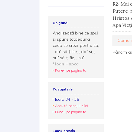
R2: Mai 
Putere-n
Hristos 
Un gând
Apa Vieț
Analizează bine ce spui
și spune totdeauna
Coment
ceea ce crezi, pentru ca,
, da” să-ți fie, , da” și, ,
Până în a
nu” să-ți fie, , nu”.
Ioan Hapca
Pune-l pe pagina ta
Pasajul zilei
Isaia 34 - 36
Ascultă pasajul zilei
Pune-l pe pagina ta
100% creștin