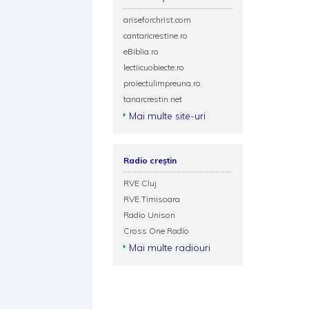
ariseforchrist.com
cantaricrestine.ro
eBiblia.ro
lectiicuobiecte.ro
proiectulimpreuna.ro
tanarcrestin.net
Mai multe site-uri
Radio creștin
RVE Cluj
RVE Timisoara
Radio Unison
Cross One Radio
Mai multe radiouri