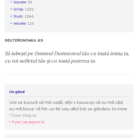
Scenete
: 53
Schițe
: 1332
Studii
: 2264
Versete
: 123
DEUTERONOMUL 6:5
Să iubeşti pe Domnul Dumnezeul tău cu toată inima ta,
cu tot sufletul tău şi cu toată puterea ta.
Un gând
Unii se bucură să mă vadă, alții-s bucuroși că nu mă văd,
eu mă bucur că într-un fel sau altul toți se gândesc la mine.
Ioan Hapca
Pune-l pe pagina ta