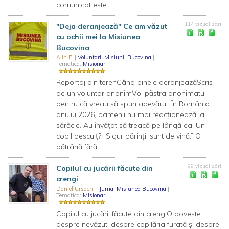
comunicat este...
114 vizualizări
"Deja deranjează" Ce am văzut
cu ochii mei la Misiunea
Bucovina
Alin P.
|
Voluntarii Misiunii Bucovina
|
Tematica:
Misionari
Reportaj din terenCând binele deranjeazăScris
de un voluntar anonimVoi păstra anonimatul
pentru că vreau să spun adevărul. În România
anului 2026, oamenii nu mai reacționează la
sărăcie. Au învățat să treacă pe lângă ea. Un
copil desculț? „Sigur părinții sunt de vină.” O
bătrână fără...
99 vizualizări
Copilul cu jucării făcute din
crengi
Daniel Ursachi
|
Jurnal Misiunea Bucovina
|
Tematica:
Misionari
Copilul cu jucării făcute din crengiO poveste
despre nevăzut, despre copilăria furată și despre