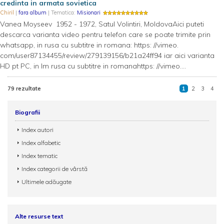
credinta in armata sovietica
Chiril
|
fara album
| Tematica:
Misionari
Vanea Moyseev 1952 - 1972, Satul Volintiri, MoldovaAici puteti
descarca varianta video pentru telefon care se poate trimite prin
whatsapp, in rusa cu subtitre in romana: https: //vimeo.
com/user87134455/review/279139156/b21a24ff94 iar aici varianta
HD pt PC, in lm rusa cu subtitre in romanahttps: //vimeo....
79 rezultate
1
2
3
4
Biografii
Index autori
Index alfabetic
Index tematic
Index categorii de vârstă
Ultimele adăugate
Alte resurse text