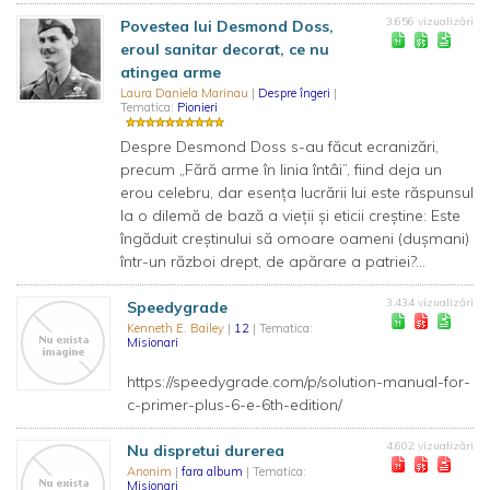
3.656 vizualizări
Povestea lui Desmond Doss,
eroul sanitar decorat, ce nu
atingea arme
Laura Daniela Marinau
|
Despre îngeri
|
Tematica:
Pionieri
Despre Desmond Doss s-au făcut ecranizări,
precum „Fără arme în linia întâi”, fiind deja un
erou celebru, dar esența lucrării lui este răspunsul
la o dilemă de bază a vieții și eticii creștine: Este
îngăduit creștinului să omoare oameni (dușmani)
într-un război drept, de apărare a patriei?...
3.434 vizualizări
Speedygrade
Kenneth E. Bailey
|
12
| Tematica:
Misionari
https://speedygrade.com/p/solution-manual-for-
c-primer-plus-6-e-6th-edition/
4.602 vizualizări
Nu dispretui durerea
Anonim
|
fara album
| Tematica:
Misionari