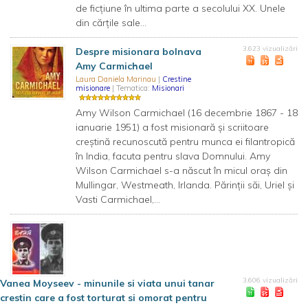
de ficțiune în ultima parte a secolului XX. Unele
din cărțile sale...
3.623 vizualizări
Despre misionara bolnava
Amy Carmichael
Laura Daniela Marinau
|
Crestine
misionare
| Tematica:
Misionari
Amy Wilson Carmichael (16 decembrie 1867 - 18
ianuarie 1951) a fost misionară și scriitoare
creștină recunoscută pentru munca ei filantropică
în India, facuta pentru slava Domnului. Amy
Wilson Carmichael s-a născut în micul oraș din
Mullingar, Westmeath, Irlanda. Părinții săi, Uriel și
Vasti Carmichael,...
3.606 vizualizări
Vanea Moyseev - minunile si viata unui tanar
crestin care a fost torturat si omorat pentru