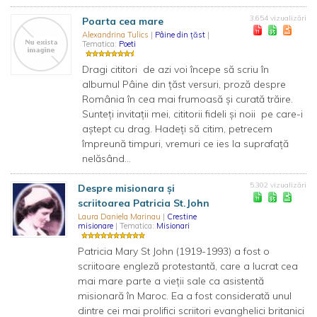
3.654 vizualizări
Poarta cea mare
Alexandrina Tulics
|
Pâine din țăst
|
Tematica:
Poeti
Dragi cititori de azi voi începe să scriu în
albumul Pâine din țăst versuri, proză despre
România în cea mai frumoasă și curată trăire.
Sunteți invitații mei, cititorii fideli și noii pe care-i
aștept cu drag. Hadeți să citim, petrecem
împreună timpuri, vremuri ce ies la suprafață
nelăsând...
5.302 vizualizări
Despre misionara și
scriitoarea Patricia St.John
Laura Daniela Marinau
|
Crestine
misionare
| Tematica:
Misionari
Patricia Mary St John (1919-1993) a fost o
scriitoare engleză protestantă, care a lucrat cea
mai mare parte a vieții sale ca asistentă
misionară în Maroc. Ea a fost considerată unul
dintre cei mai prolifici scriitori evanghelici britanici