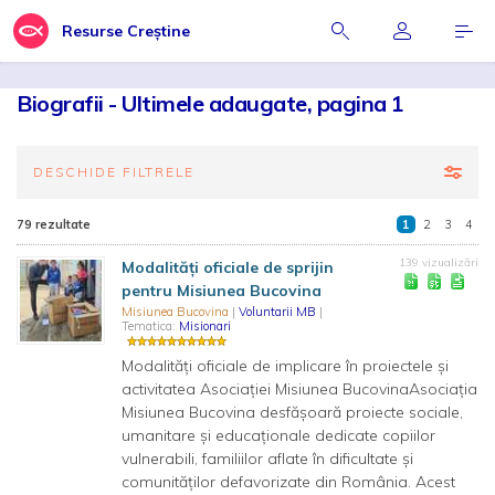
Resurse Creștine
Biografii - Ultimele adaugate, pagina 1
DESCHIDE FILTRELE
79 rezultate
1
2
3
4
139 vizualizări
Modalități oficiale de sprijin
pentru Misiunea Bucovina
Misiunea Bucovina
|
Voluntarii MB
|
Tematica:
Misionari
Modalități oficiale de implicare în proiectele și
activitatea Asociației Misiunea BucovinaAsociația
Misiunea Bucovina desfășoară proiecte sociale,
umanitare și educaționale dedicate copiilor
vulnerabili, familiilor aflate în dificultate și
comunităților defavorizate din România. Acest