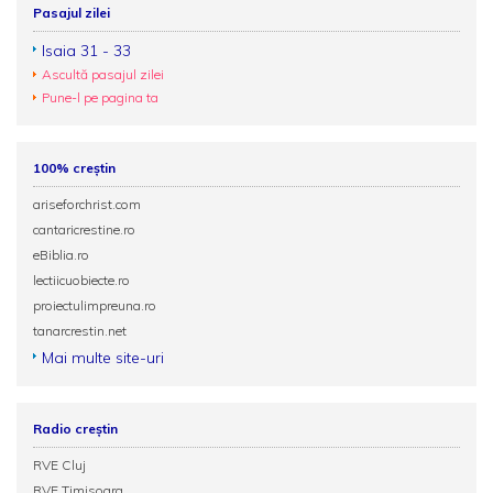
Pasajul zilei
Isaia 31 - 33
Ascultă pasajul zilei
Pune-l pe pagina ta
100% creștin
ariseforchrist.com
cantaricrestine.ro
eBiblia.ro
lectiicuobiecte.ro
proiectulimpreuna.ro
tanarcrestin.net
Mai multe site-uri
Radio creștin
RVE Cluj
RVE Timisoara