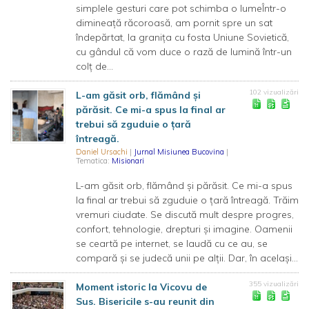
simplele gesturi care pot schimba o lumeÎntr-o
dimineață răcoroasă, am pornit spre un sat
îndepărtat, la granița cu fosta Uniune Sovietică,
cu gândul că vom duce o rază de lumină într-un
colț de...
102 vizualizări
L-am găsit orb, flămând și
părăsit. Ce mi-a spus la final ar
trebui să zguduie o țară
întreagă.
Daniel Ursachi
|
Jurnal Misiunea Bucovina
|
Tematica:
Misionari
L-am găsit orb, flămând și părăsit. Ce mi-a spus
la final ar trebui să zguduie o țară întreagă. Trăim
vremuri ciudate. Se discută mult despre progres,
confort, tehnologie, drepturi și imagine. Oamenii
se ceartă pe internet, se laudă cu ce au, se
compară și se judecă unii pe alții. Dar, în același...
355 vizualizări
Moment istoric la Vicovu de
Sus. Bisericile s-au reunit din