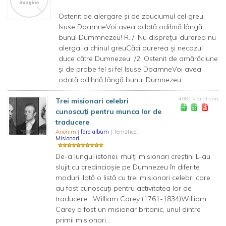
Ostenit de alergare şi de zbuciumul cel greu,
Isuse DoamneVoi avea odată odihnă lângă
bunul Dummnezeu! R. /: Nu dispreţui durerea nu
alerga la chinul greuCăci durerea şi necazul
duce către Dumnezeu :/2. Ostenit de amărăciune
şi de probe fel si fel Isuse DoamneVoi avea
odată odihnă lângă bunul Dumnezeu....
4.081 vizualizări
Trei misionari celebri
cunoscuți pentru munca lor de
traducere
Anonim
|
fara album
| Tematica:
Misionari
De-a lungul istoriei, mulți misionari creștini L-au
slujit cu credincioșie pe Dumnezeu în diferite
moduri. Iată o listă cu trei misionari celebri care
au fost cunoscuți pentru activitatea lor de
traducere. William Carey (1761-1834)William
Carey a fost un misionar britanic, unul dintre
primii misionari...