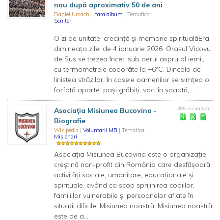
nou după aproximativ 50 de ani
Daniel Ursachi
|
fara album
| Tematica:
Scriitori
O zi de unitate, credință și memorie spiritualăEra
dimineața zilei de 4 ianuarie 2026. Orașul Vicovu
de Sus se trezea încet, sub aerul aspru al iernii,
cu termometrele coborâte la −6°C. Dincolo de
liniștea străzilor, în casele oamenilor se simțea o
forfotă aparte: pași grăbiți, voci în șoaptă,...
486 vizualizări
Asociația Misiunea Bucovina -
Biografie
Wikipedia
|
Voluntarii MB
| Tematica:
Misionari
Asociația Misiunea Bucovina este o organizație
creștină non-profit din România care desfășoară
activități sociale, umanitare, educaționale și
spirituale, având ca scop sprijinirea copiilor,
familiilor vulnerabile și persoanelor aflate în
situații dificile. Misiunea noastră: Misiunea noastră
este de a...