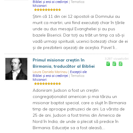
Bibliei și eroi ai credinței
| Tematica:
Misionari
Știm că 11 din cei 12 apostoli ai Domnului au
murit ca martiri, unii fiind executați chiar în țările
unde au dus mesajul Evangheliei și au pus
bazele Bisericii. Dar toți au trăit un timp ca să-și
vadă urmași spirituali, ucenici botezați chiar de ei
și de prezbiterii așezați de aceștia. Pavel îi...
3.287 vizualizări
Primul misionar creștin în
Birmania, traducător al Bibliei
Laura Daniela Marinau
|
Excepții ale
Bibliei și eroi ai credinței
| Tematica:
Misionari
Adoniram Judson a fost un creștin
congregaționalist american și mai târziu un
misionar baptist special, care a slujit în Birmania
timp de aproape patruzeci de ani. La vârsta de
25 de ani, Judson a fost trimis din America de
Nord în India, de unde a plecat să predice în
Birmania. Educație sa a fost aleasă,...