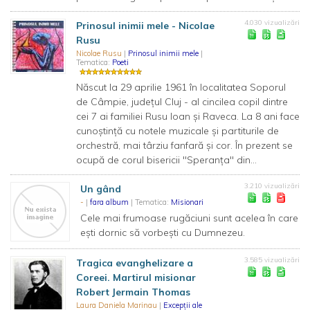
4.030 vizualizări
Prinosul inimii mele - Nicolae
Rusu
Nicolae Rusu
|
Prinosul inimii mele
|
Tematica:
Poeti
Născut la 29 aprilie 1961 în localitatea Soporul
de Câmpie, judeţul Cluj - al cincilea copil dintre
cei 7 ai familiei Rusu Ioan şi Raveca. La 8 ani face
cunoştinţă cu notele muzicale şi partiturile de
orchestră, mai târziu fanfară şi cor. În prezent se
ocupă de corul bisericii "Speranţa" din...
3.210 vizualizări
Un gând
-
|
fara album
| Tematica:
Misionari
Cele mai frumoase rugăciuni sunt acelea în care
ești dornic să vorbești cu Dumnezeu.
3.585 vizualizări
Tragica evanghelizare a
Coreei. Martirul misionar
Robert Jermain Thomas
Laura Daniela Marinau
|
Excepții ale