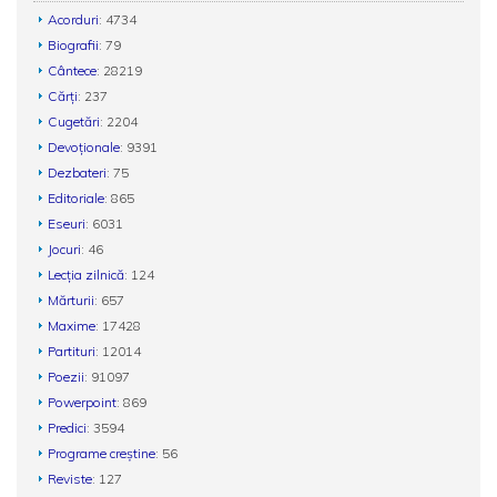
Acorduri
: 4734
Biografii
: 79
Cântece
: 28219
Cărți
: 237
Cugetări
: 2204
Devoționale
: 9391
Dezbateri
: 75
Editoriale
: 865
Eseuri
: 6031
Jocuri
: 46
Lecția zilnică
: 124
Mărturii
: 657
Maxime
: 17428
Partituri
: 12014
Poezii
: 91097
Powerpoint
: 869
Predici
: 3594
Programe creștine
: 56
Reviste
: 127