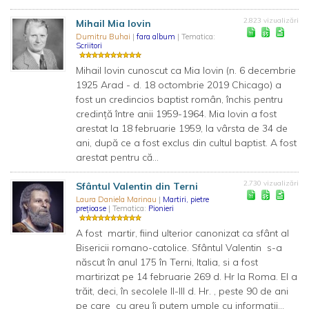
2.823 vizualizări
Mihail Mia Iovin
Dumitru Buhai
|
fara album
| Tematica:
Scriitori
Mihail Iovin cunoscut ca Mia Iovin (n. 6 decembrie
1925 Arad - d. 18 octombrie 2019 Chicago) a
fost un credincios baptist român, închis pentru
credință între anii 1959-1964. Mia Iovin a fost
arestat la 18 februarie 1959, la vârsta de 34 de
ani, după ce a fost exclus din cultul baptist. A fost
arestat pentru că...
2.730 vizualizări
Sfântul Valentin din Terni
Laura Daniela Marinau
|
Martiri, pietre
prețioase
| Tematica:
Pionieri
A fost martir, fiind ulterior canonizat ca sfânt al
Bisericii romano-catolice. Sfântul Valentin s-a
născut în anul 175 în Terni, Italia, si a fost
martirizat pe 14 februarie 269 d. Hr la Roma. El a
trăit, deci, în secolele II-III d. Hr. , peste 90 de ani
pe care cu greu îi putem umple cu informații...