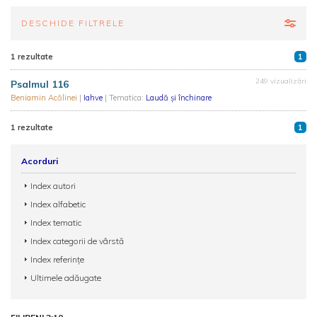
DESCHIDE FILTRELE
1 rezultate
1
249 vizualizări
Psalmul 116
Beniamin Acălinei
|
Iahve
| Tematica:
Laudă și închinare
1 rezultate
1
Acorduri
Index autori
Index alfabetic
Index tematic
Index categorii de vârstă
Index referințe
Ultimele adăugate