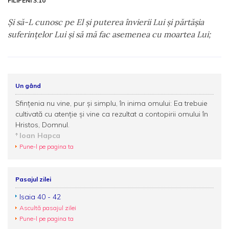
FILIPENI 3:10
Şi să-L cunosc pe El şi puterea învierii Lui şi părtăşia
suferinţelor Lui şi să mă fac asemenea cu moartea Lui;
Un gând
Sfințenia nu vine, pur și simplu, în inima omului: Ea trebuie
cultivată cu atenție și vine ca rezultat a contopirii omului în
Hristos, Domnul.
Ioan Hapca
Pune-l pe pagina ta
Pasajul zilei
Isaia 40 - 42
Ascultă pasajul zilei
Pune-l pe pagina ta