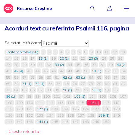
Resurse Creștine
Acorduri text cu referinta Psalmii 116, pagina
Selectați altă carte
Toate capitolele (28)
1
2
3
4
5
6
7
8
9
10
11
12
13
14
15
16
17
18 (1)
19
20 (1)
21
22
23 (3)
24
25
26
27
28
29
30
31
32
33 (2)
34
35
36
37
38
39
40 (2)
41
42 (4)
43
44
45
46
47
48
49
50
51 (3)
52
53
54
55
56
57
58
59
60
61
62 (1)
63 (1)
64
65
66
67
68
69
70
71 (1)
72 (1)
73
74
75
76
77
78
79
80
81
82
83
84
85
86
87
88
89
90 (1)
91
92
93 (1)
94
95
96 (1)
97
98
99
100
101
102
103 (1)
104
105
106
107
108
109
110
111
112
113
114
115
116 (1)
117
118
119
120
121
122 (1)
123
124
125
126
127
128
129
130
131
132
133
134
135
136
137
138
139 (1)
140
141
142
143
144 (1)
145
146
147
148
149
150
+ Citeste referinta