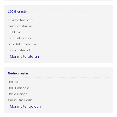
100% creștin
ariseforchrist.com
cantaricrestine.ro
eBiblia.ro
lectiicuobiecte.ro
proiectulimpreuna.ro
tanarcrestin.net
Mai multe site-uri
Radio creștin
RVE Cluj
RVE Timisoara
Radio Unison
Cross One Radio
Mai multe radiouri