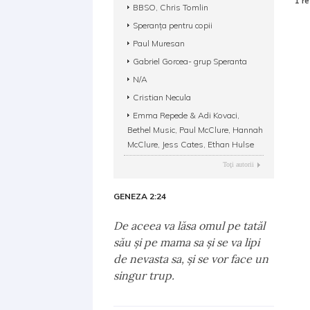
1 re
BBSO, Chris Tomlin
Speranţa pentru copii
Paul Muresan
Gabriel Gorcea- grup Speranta
N/A
Cristian Necula
Emma Repede & Adi Kovaci,
Bethel Music, Paul McClure, Hannah
McClure, Jess Cates, Ethan Hulse
Toţi autorii
GENEZA 2:24
De aceea va lăsa omul pe tatăl
său şi pe mama sa şi se va lipi
de nevasta sa, şi se vor face un
singur trup.