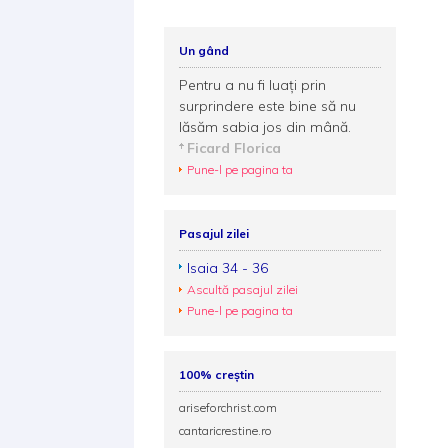
Un gând
Pentru a nu fi luaţi prin
surprindere este bine să nu
lăsăm sabia jos din mână.
Ficard Florica
Pune-l pe pagina ta
Pasajul zilei
Isaia 34 - 36
Ascultă pasajul zilei
Pune-l pe pagina ta
100% creștin
ariseforchrist.com
cantaricrestine.ro