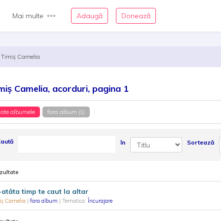
Mai multe
Adaugă
Donează
Timiș Camelia
miș Camelia, acorduri, pagina 1
ate albumele
fara album (1)
aută
în
Sortează
zultate
atâta timp te caut la altar
iș Camelia
|
fara album
| Tematica:
Încurajare