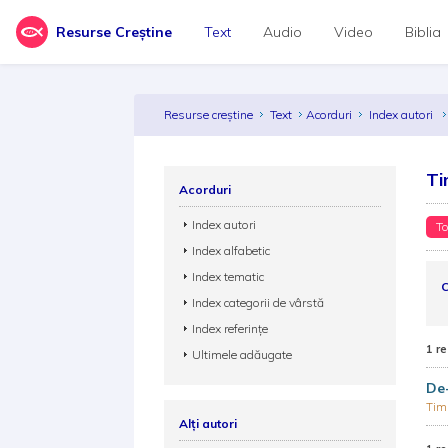
Resurse Creștine
Text
Audio
Video
Biblia
Resurse creștine
Text
Acorduri
Index autori
Ti
Acorduri
Index autori
To
Index alfabetic
Index tematic
C
Index categorii de vârstă
Index referințe
1 re
Ultimele adăugate
De-
Tim
Alți autori