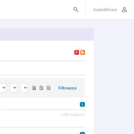
Autentificare
Filtreaza
1
1.788 vizualizări