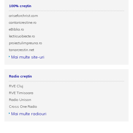
100% creștin
ariseforchrist.com
cantaricrestine.ro
eBiblia.ro
lectiicuobiecte.ro
proiectulimpreuna.ro
tanarcrestin.net
Mai multe site-uri
Radio creștin
RVE Cluj
RVE Timisoara
Radio Unison
Cross One Radio
Mai multe radiouri