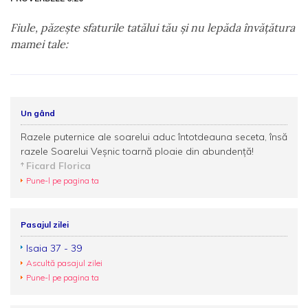
Fiule, păzeşte sfaturile tatălui tău şi nu lepăda învăţătura
mamei tale:
Un gând
Razele puternice ale soarelui aduc întotdeauna seceta, însă
razele Soarelui Veşnic toarnă ploaie din abundenţă!
Ficard Florica
Pune-l pe pagina ta
Pasajul zilei
Isaia 37 - 39
Ascultă pasajul zilei
Pune-l pe pagina ta