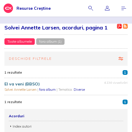
Resurse Creștine
Solvei Annette Larsen, acorduri, pagina 1
Toate albumele
fara album (1)
DESCHIDE FILTRELE
1 rezultate
1
4.134 vizualizări
El va veni (BBSO)
Solvei Annette Larsen
|
fara album
| Tematica:
Diverse
1 rezultate
1
Acorduri
Index autori