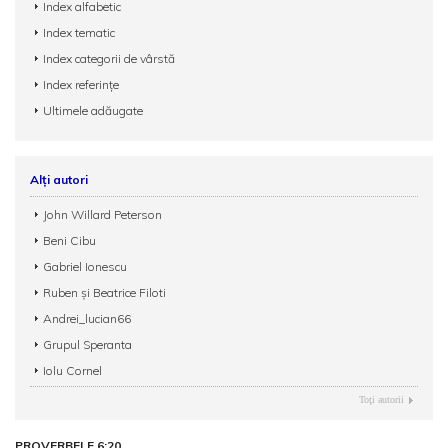
Index alfabetic
Index tematic
Index categorii de vârstă
Index referințe
Ultimele adăugate
Alți autori
John Willard Peterson
Beni Cibu
Gabriel Ionescu
Ruben şi Beatrice Filoti
Andrei_lucian66
Grupul Speranta
Iolu Cornel
Toţi autorii
PROVERBELE 6:20