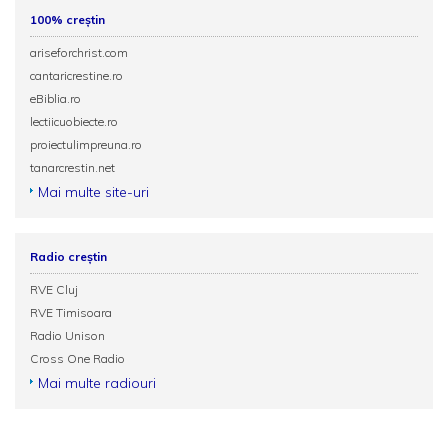
100% creștin
ariseforchrist.com
cantaricrestine.ro
eBiblia.ro
lectiicuobiecte.ro
proiectulimpreuna.ro
tanarcrestin.net
Mai multe site-uri
Radio creștin
RVE Cluj
RVE Timisoara
Radio Unison
Cross One Radio
Mai multe radiouri