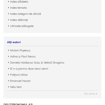
Index alfabetic
Index tematic
Index categorii de vârstă
Index referințe
Ultimele adăugate
Alți autori
Miriam Popescu
Adina și Paul Iliescu
Daniela Haidaciuc Guțu & Stelică Strugariu
El n-a promis doar cerul senin
Frățiorii Mihai
Emanuel Hasan
Nelu Mot
Toţi autorii
DEUTERONOMUL 6:5