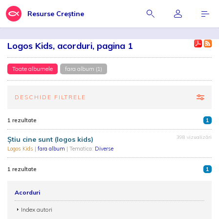
Resurse Creștine
Logos Kids, acorduri, pagina 1
Toate albumele
fara album (1)
DESCHIDE FILTRELE
1 rezultate
1
398 vizualizări
Știu cine sunt (logos kids)
Logos Kids
|
fara album
| Tematica:
Diverse
1 rezultate
1
Acorduri
Index autori