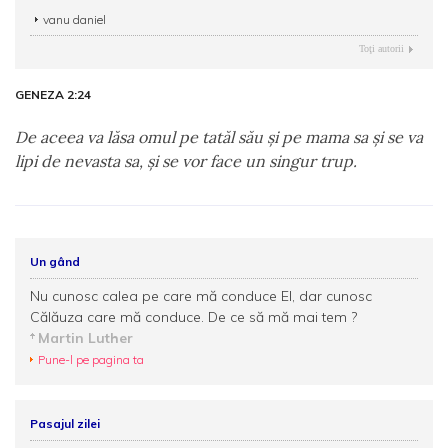
vanu daniel
Toţi autorii
GENEZA 2:24
De aceea va lăsa omul pe tatăl său şi pe mama sa şi se va
lipi de nevasta sa, şi se vor face un singur trup.
Un gând
Nu cunosc calea pe care mă conduce El, dar cunosc
Călăuza care mă conduce. De ce să mă mai tem ?
Martin Luther
Pune-l pe pagina ta
Pasajul zilei