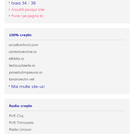
Isaia 34 - 36
Ascultă pasajul zilei
Pune-l pe pagina ta
100% creștin
ariseforchrist.com
cantaricrestine.ro
eBiblia.ro
lectiicuobiecte.ro
proiectulimpreuna.ro
tanarcrestin.net
Mai multe site-uri
Radio creștin
RVE Cluj
RVE Timisoara
Radio Unison