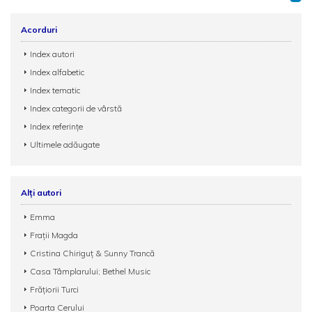
Acorduri
Index autori
Index alfabetic
Index tematic
Index categorii de vârstă
Index referințe
Ultimele adăugate
Alți autori
Emma
Frații Magda
Cristina Chiriguț & Sunny Trancă
Casa Tâmplarului; Bethel Music
Frățiorii Turci
Poarta Cerului