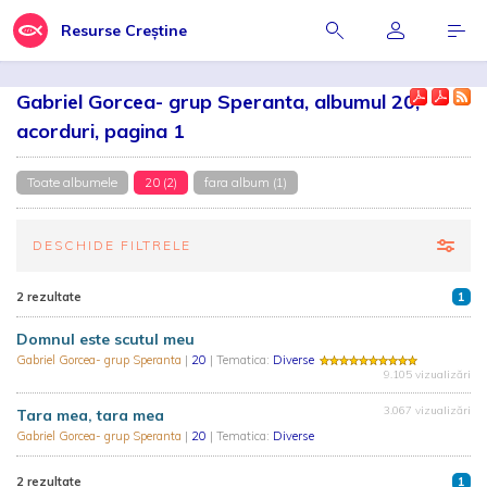
Resurse Creștine
Gabriel Gorcea- grup Speranta, albumul 20,
acorduri, pagina 1
Toate albumele
20 (2)
fara album (1)
DESCHIDE FILTRELE
2 rezultate
1
Domnul este scutul meu
Gabriel Gorcea- grup Speranta
|
20
| Tematica:
Diverse
9.105 vizualizări
3.067 vizualizări
Tara mea, tara mea
Gabriel Gorcea- grup Speranta
|
20
| Tematica:
Diverse
2 rezultate
1