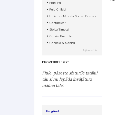
1 re
Fratii Pal
Puiu Chibici
Utilizator Marcela Gorcea Damsa
Cantare cor
Stoica Timotei
Gabriel Buzguta
Gabriela & Monica
Toţi autorii
PROVERBELE 6:20
Fiule, păzeşte sfaturile tatălui
tău şi nu lepăda învăţătura
mamei tale:
Un gând