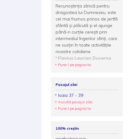
Recunoştinţa zilnică pentru
dragostea lui Dumnezeu, este
cel mai frumos prinos de jertfă
sfântă şi plăcută şi el ajunge
până-n curţile cereşti prin
intermediul îngerilor sfinţi, care
ne susţin în toate activităţile
noastre cotidiene.
Flavius Laurian Duverna
Pune-l pe pagina ta
Pasajul zilei
Isaia 37 - 39
Ascultă pasajul zilei
Pune-l pe pagina ta
100% creștin
ariseforchrist.com