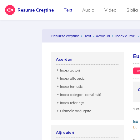
Resurse Creștine
Text
Audio
Video
Biblia
Resurse creștine
Text
Acorduri
Index autori
Eu
Acorduri
Index autori
To
Index alfabetic
Index tematic
C
Index categorii de vârstă
Index referințe
1 re
Ultimele adăugate
Eu 
Eu I
Alți autori