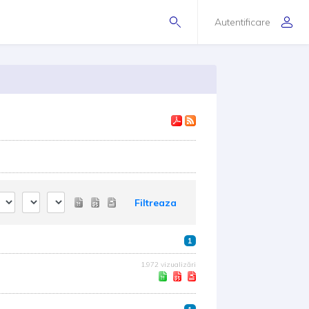
Autentificare
Filtreaza
1
1.972 vizualizări