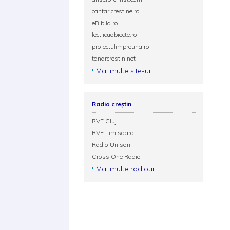
cantaricrestine.ro
eBiblia.ro
lectiicuobiecte.ro
proiectulimpreuna.ro
tanarcrestin.net
Mai multe site-uri
Radio creștin
RVE Cluj
RVE Timisoara
Radio Unison
Cross One Radio
Mai multe radiouri