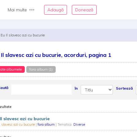
Mai multe
Adaugă
Donează
Eu Il slavesc azi cu bucurie
 Il slavesc azi cu bucurie, acorduri, pagina 1
ate albumele
fara album (1)
aută
în
Sortează
zultate
Il slavesc azi cu bucurie
l slavesc azi cu bucurie
|
fara album
| Tematica:
Diverse