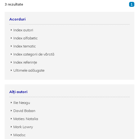
3 rezultate
1
Acorduri
Index autori
Index alfabetic
Index tematic
Index categorii de vârstă
Index referințe
Ultimele adăugate
Alți autori
Ilie Neagu
David Baban
Maties Natalia
Mark Lowry
Miadsc