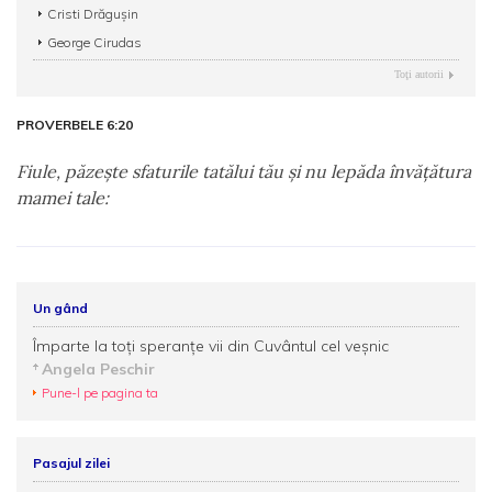
Cristi Drăgușin
George Cirudas
Toţi autorii
PROVERBELE 6:20
Fiule, păzeşte sfaturile tatălui tău şi nu lepăda învăţătura
mamei tale:
Un gând
Împarte la toţi speranţe vii din Cuvântul cel veşnic
Angela Peschir
Pune-l pe pagina ta
Pasajul zilei