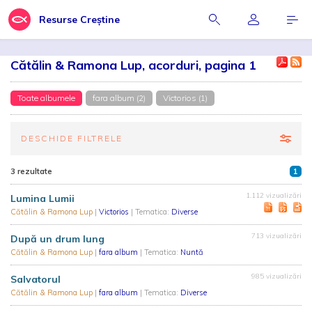
Resurse Creștine
Cătălin & Ramona Lup, acorduri, pagina 1
Toate albumele
fara album (2)
Victorios (1)
DESCHIDE FILTRELE
3 rezultate
1
1.112 vizualizări
Lumina Lumii
Cătălin & Ramona Lup
|
Victorios
| Tematica:
Diverse
713 vizualizări
După un drum lung
Cătălin & Ramona Lup
|
fara album
| Tematica:
Nuntă
985 vizualizări
Salvatorul
Cătălin & Ramona Lup
|
fara album
| Tematica:
Diverse