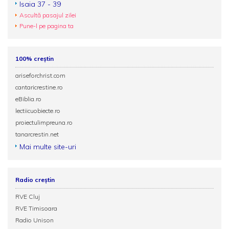
Isaia 37 - 39
Ascultă pasajul zilei
Pune-l pe pagina ta
100% creștin
ariseforchrist.com
cantaricrestine.ro
eBiblia.ro
lectiicuobiecte.ro
proiectulimpreuna.ro
tanarcrestin.net
Mai multe site-uri
Radio creștin
RVE Cluj
RVE Timisoara
Radio Unison