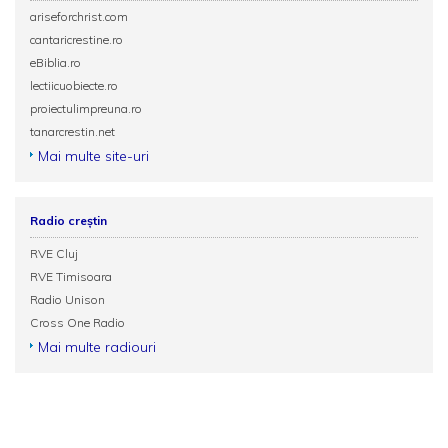
ariseforchrist.com
cantaricrestine.ro
eBiblia.ro
lectiicuobiecte.ro
proiectulimpreuna.ro
tanarcrestin.net
Mai multe site-uri
Radio creștin
RVE Cluj
RVE Timisoara
Radio Unison
Cross One Radio
Mai multe radiouri