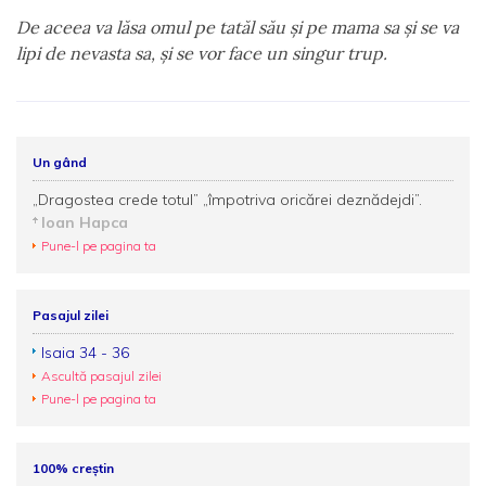
De aceea va lăsa omul pe tatăl său şi pe mama sa şi se va
lipi de nevasta sa, şi se vor face un singur trup.
Un gând
„Dragostea crede totul” „împotriva oricărei deznădejdi”.
Ioan Hapca
Pune-l pe pagina ta
Pasajul zilei
Isaia 34 - 36
Ascultă pasajul zilei
Pune-l pe pagina ta
100% creștin