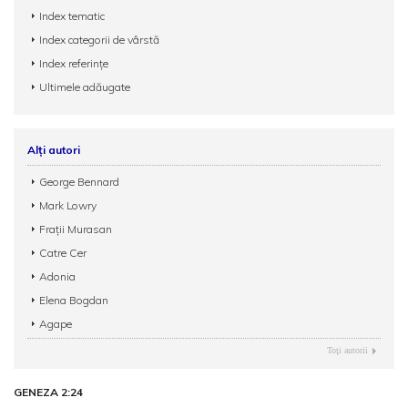
Index tematic
Index categorii de vârstă
Index referințe
Ultimele adăugate
Alți autori
George Bennard
Mark Lowry
Fraţii Murasan
Catre Cer
Adonia
Elena Bogdan
Agape
Toţi autorii
GENEZA 2:24