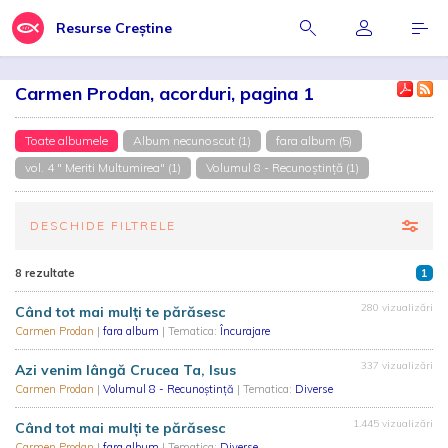
Resurse Creștine
Carmen Prodan, acorduri, pagina 1
Toate albumele
Album necunoscut (1)
fara album (5)
vol. 4 " Meriti Multumirea" (1)
Volumul 8 - Recunoștință (1)
DESCHIDE FILTRELE
8 rezultate
1
280 vizualizări
Când tot mai mulţi te părăsesc
Carmen Prodan
|
fara album
| Tematica:
Încurajare
337 vizualizări
Azi venim lângă Crucea Ta, Isus
Carmen Prodan
|
Volumul 8 - Recunoștință
| Tematica:
Diverse
1.445 vizualizări
Când tot mai mulți te părăsesc
Carmen Prodan
|
fara album
| Tematica:
Diverse