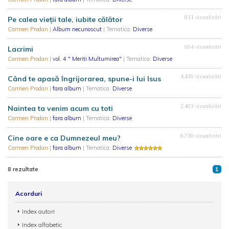
811 vizualizări
Pe calea vieţii tale, iubite călător
Carmen Prodan
|
Album necunoscut
| Tematica:
Diverse
994 vizualizări
Lacrimi
Carmen Prodan
|
vol. 4 " Meriti Multumirea"
| Tematica:
Diverse
4.439 vizualizări
Când te apasă îngrijorarea, spune-i lui Isus
Carmen Prodan
|
fara album
| Tematica:
Diverse
2.403 vizualizări
Naintea ta venim acum cu toti
Carmen Prodan
|
fara album
| Tematica:
Diverse
6.730 vizualizări
Cine oare e ca Dumnezeul meu?
Carmen Prodan
|
fara album
| Tematica:
Diverse
8 rezultate
1
Acorduri
Index autori
Index alfabetic