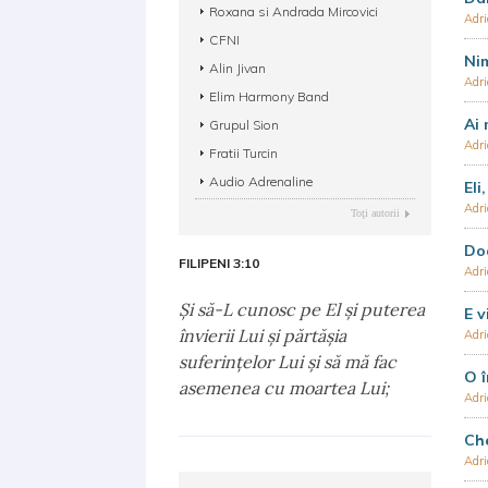
Roxana si Andrada Mircovici
Adri
CFNI
Nim
Alin Jivan
Adri
Elim Harmony Band
Ai 
Grupul Sion
Adri
Fratii Turcin
Audio Adrenaline
Eli
Adri
Toţi autorii
Doa
FILIPENI 3:10
Adri
Şi să-L cunosc pe El şi puterea
E v
învierii Lui şi părtăşia
Adri
suferinţelor Lui şi să mă fac
O î
asemenea cu moartea Lui;
Adri
Che
Adri