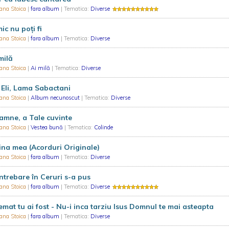
ana Stoica
|
fara album
| Tematica:
Diverse
ic nu poți fi
ana Stoica
|
fara album
| Tematica:
Diverse
milă
ana Stoica
|
Ai milă
| Tematica:
Diverse
, Eli, Lama Sabactani
ana Stoica
|
Album necunoscut
| Tematica:
Diverse
mne, a Tale cuvinte
ana Stoica
|
Vestea bună
| Tematica:
Colinde
ina mea (Acorduri Originale)
ana Stoica
|
fara album
| Tematica:
Diverse
ntrebare în Ceruri s-a pus
ana Stoica
|
fara album
| Tematica:
Diverse
mat tu ai fost - Nu-i inca tarziu Isus Domnul te mai asteapta
ana Stoica
|
fara album
| Tematica:
Diverse