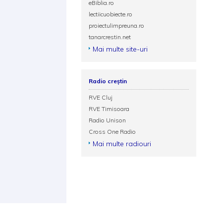
eBiblia.ro
lectiicuobiecte.ro
proiectulimpreuna.ro
tanarcrestin.net
Mai multe site-uri
Radio creștin
RVE Cluj
RVE Timisoara
Radio Unison
Cross One Radio
Mai multe radiouri