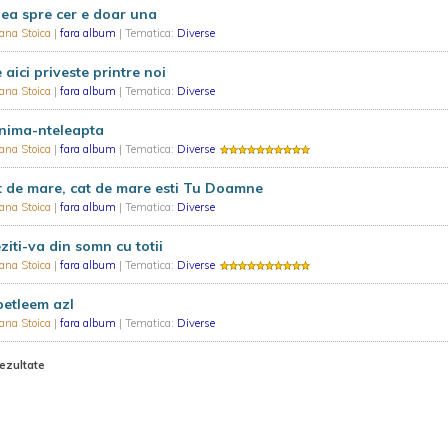
ea spre cer e doar una
ana Stoica
|
fara album
| Tematica:
Diverse
e aici priveste printre noi
ana Stoica
|
fara album
| Tematica:
Diverse
nima-nteleapta
ana Stoica
|
fara album
| Tematica:
Diverse
 de mare, cat de mare esti Tu Doamne
ana Stoica
|
fara album
| Tematica:
Diverse
ziti-va din somn cu totii
ana Stoica
|
fara album
| Tematica:
Diverse
betleem azI
ana Stoica
|
fara album
| Tematica:
Diverse
rezultate