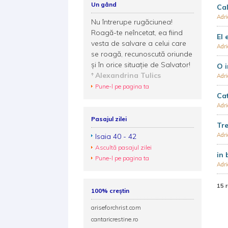
Un gând
Cal
Adri
Nu întrerupe rugăciunea!
Roagă-te neîncetat, ea fiind
El 
vesta de salvare a celui care
Adri
se roagă, recunoscută oriunde
și în orice situație de Salvator!
O i
Alexandrina Tulics
Adri
Pune-l pe pagina ta
Cat
Adri
Pasajul zilei
Tre
Adri
Isaia 40 - 42
Ascultă pasajul zilei
in 
Pune-l pe pagina ta
Adri
15 
100% creștin
ariseforchrist.com
cantaricrestine.ro