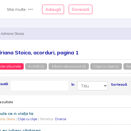
Mai multe
Adaugă
Donează
Adriana Stoica
riana Stoica, acorduri, pagina 1
ate albumele
Ai milă (1)
Album necunoscut (1)
Clipa cu clipa (1)
fa
aută
în
Sortează
rezultate
le ce-n viaţa ta
ana Stoica
|
Clipa cu clipa
| Tematica:
Diverse
 eu iubesc cântarea