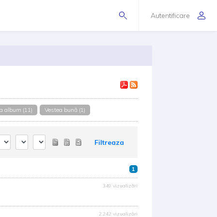
Autentificare
ra album (11)
Vestea bună (1)
Filtreaza
1
349 vizualizări
2.242 vizualizări