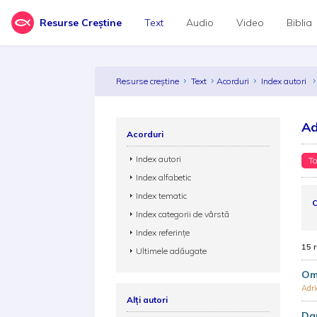
Resurse Creștine
Text
Audio
Video
Biblia
Resurse creștine
Text
Acorduri
Index autori
Ad
Acorduri
Index autori
To
Index alfabetic
Index tematic
C
Index categorii de vârstă
Index referințe
15 
Ultimele adăugate
Omu
Adri
Alți autori
Dar