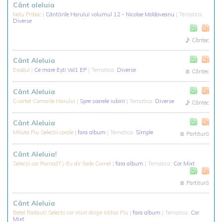
Cânt aleluia
Nelu Pribac
|
Cântările Harului volumul 12 - Nicolae Moldoveanu
| Tematica:
Diverse
Cântec
Cânt Aleluia
Exodul
|
Ce mare Ești Vol1 EP
| Tematica:
Diverse
Cântec
Cânt Aleluia
Cvartet Comorile Harului
|
Spre soarele iubirii
| Tematica:
Diverse
Cântec
Cânt Aleluia
Miluta Piu Selectii corale
|
fara album
| Tematica:
Simple
Partitură
Cânt Aleluia!
Selecții cor Roma(IT.)-Ev.dir.Ilade Cornel
|
fara album
| Tematica:
Cor Mixt
Partitură
Cânt Aleluia
Betel Radauti Selectii cor mixt dirijor Mihai Piu
|
fara album
| Tematica:
Cor
Mixt