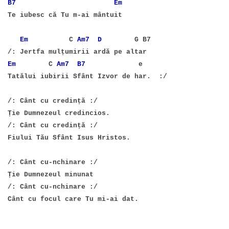
B7
Em
Te iubesc că Tu m-ai mântuit
Em
C
Am7
D
G B7
/: Jertfa mulțumirii ardă pe altar
Em
C
Am7
B7
e
Tatălui iubirii Sfânt Izvor de har. :/
/: Cânt cu credință :/
Ție Dumnezeul credincios.
/: Cânt cu credință :/
Fiului Tău Sfânt Isus Hristos.
/: Cânt cu-nchinare :/
Ție Dumnezeul minunat
/: Cânt cu-nchinare :/
Cânt cu focul care Tu mi-ai dat.