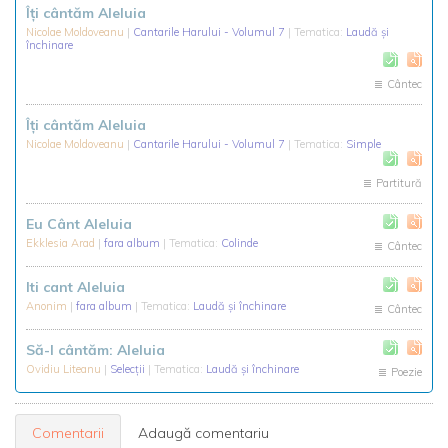
Îți cântăm Aleluia
Nicolae Moldoveanu
|
Cantarile Harului - Volumul 7
| Tematica:
Laudă și
închinare
Cântec
Îți cântăm Aleluia
Nicolae Moldoveanu
|
Cantarile Harului - Volumul 7
| Tematica:
Simple
Partitură
Eu Cânt Aleluia
Ekklesia Arad
|
fara album
| Tematica:
Colinde
Cântec
Iti cant Aleluia
Anonim
|
fara album
| Tematica:
Laudă și închinare
Cântec
Să-I cântăm: Aleluia
Ovidiu Liteanu
|
Selecții
| Tematica:
Laudă și închinare
Poezie
Comentarii
Adaugă comentariu