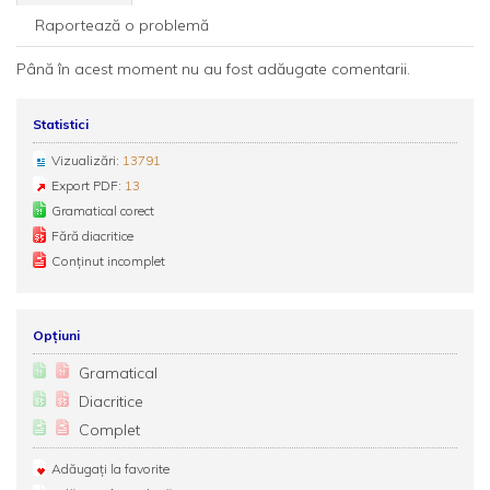
Raportează o problemă
Până în acest moment nu au fost adăugate comentarii.
Statistici
Vizualizări:
13791
Export PDF:
13
Gramatical corect
Fără diacritice
Conținut incomplet
Opțiuni
Gramatical
Diacritice
Complet
Adăugați la favorite