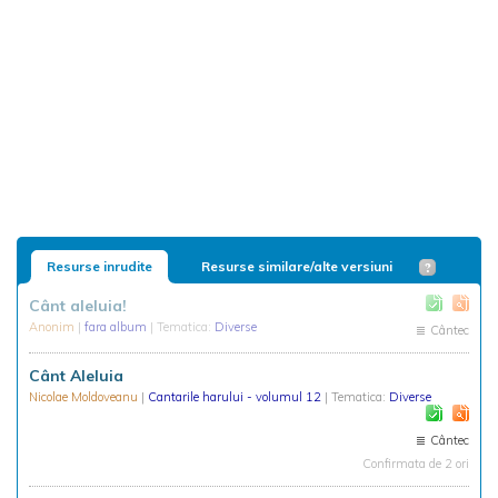
Resurse inrudite
Resurse similare/alte versiuni
Cânt aleluia!
Anonim
|
fara album
| Tematica:
Diverse
Cântec
Cânt Aleluia
Nicolae Moldoveanu
|
Cantarile harului - volumul 12
| Tematica:
Diverse
Cântec
Confirmata de 2 ori