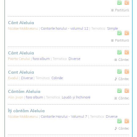
Partitură
Cânt Aleluia
Nicolae Moldoveanu
|
Cantarile harului - volumul 12
| Tematica:
Simple
Partitură
Cânt Aleluia
Poarta Cerului
|
fara album
| Tematica:
Diverse
Cântec
Cant Aleluia
Exodul
|
Diverse
| Tematica:
Colinde
Cântec
Cântãm Aleluia
Alin Jivan
|
fara album
| Tematica:
Laudă și închinare
Cântec
Îți cântăm Aleluia
Nicolae Moldoveanu
|
Cantarile Harului - Volumul 7
| Tematica:
Diverse
Cântec