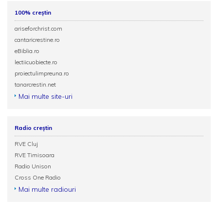
100% creștin
ariseforchrist.com
cantaricrestine.ro
eBiblia.ro
lectiicuobiecte.ro
proiectulimpreuna.ro
tanarcrestin.net
Mai multe site-uri
Radio creștin
RVE Cluj
RVE Timisoara
Radio Unison
Cross One Radio
Mai multe radiouri