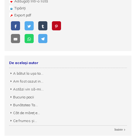
Adăugați într-o listă
Tipăriți
Export pdf
De același autor
A bătut la ușa ta...
Am fost cazut in...
Astăzi vin să-mi...
Bucuria pacii
Bunătatea Ta...
Cât de măreţ e...
Ce frumos şi...
Inainte