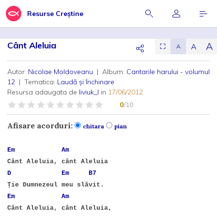
Resurse Creștine
Cânt Aleluia
A
A
⛶
A
Autor:
Nicolae Moldoveanu
| Album:
Cantarile harului - volumul
12
| Tematica:
Laudă și închinare
Resursa adaugata de
liviuk_l
in
17/06/2012
0
/10
Afisare acorduri:
chitara
pian
Em
Am
Cânt Aleluia, cânt Aleluia
D
Em
B7
Ție Dumnezeul meu slăvit.
Em
Am
Cânt Aleluia, cânt Aleluia,