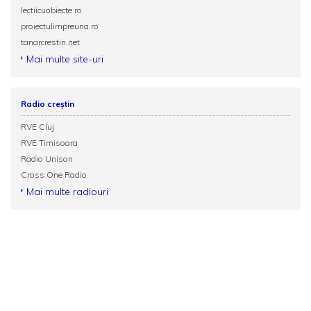
lectiicuobiecte.ro
proiectulimpreuna.ro
tanarcrestin.net
Mai multe site-uri
Radio creștin
RVE Cluj
RVE Timisoara
Radio Unison
Cross One Radio
Mai multe radiouri