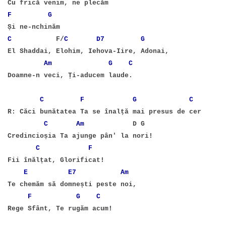
Cu frică venim, ne plecăm
F
G
Și ne-nchinăm
C
F/
C
D7
G
El Shaddai, Elohim, Iehova-Iire, Adonai,
Am
G
C
Doamne-n veci, Ți-aducem laude.
C
F
G
C
R: Căci bunătatea Ta se înalță mai presus de cer
C
Am
D G
Credincioșia Ta ajunge pân' la nori!
C
F
Fii înălțat, Glorificat!
E
E7
Am
Te chemăm să domnești peste noi,
F
G
C
Rege Sfânt, Te rugăm acum!