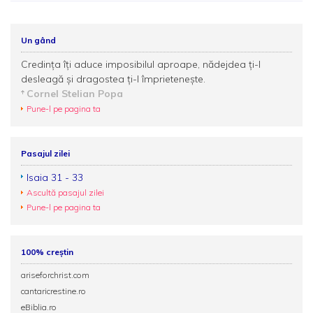
Un gând
Credinţa îţi aduce imposibilul aproape, nădejdea ţi-l
desleagă şi dragostea ţi-l împrieteneşte.
Cornel Stelian Popa
Pune-l pe pagina ta
Pasajul zilei
Isaia 31 - 33
Ascultă pasajul zilei
Pune-l pe pagina ta
100% creștin
ariseforchrist.com
cantaricrestine.ro
eBiblia.ro