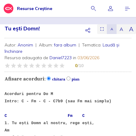
Resurse Creștine
Tu ești Domn!
A
A
⛶
A
Autor:
Anonim
| Album:
fara album
| Tematica:
Laudă și
închinare
Resursa adaugata de
Daniel7223
in
03/06/2026
0
/10
Afisare acorduri:
chitara
pian
Acorduri pentru Do M
Intro: C - Fm - C - C7b9 (sau Fm mai simplu)
C
Fm
C
1. Tu ești Domn al nostru, rege ești,
Am