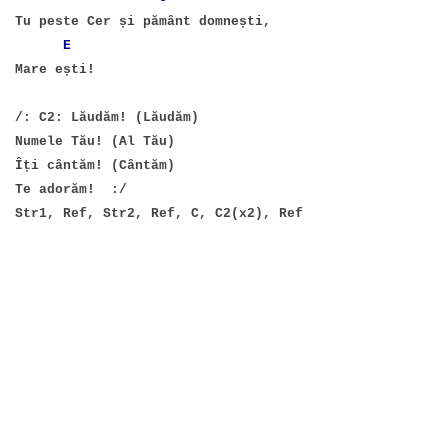
Tu peste Cer și pământ domnești,
E
Mare ești!
/: C2: Lăudăm! (Lăudăm)
Numele Tău! (Al Tău)
Îți cântăm! (Cântăm)
Te adorăm! :/
Str1, Ref, Str2, Ref, C, C2(x2), Ref