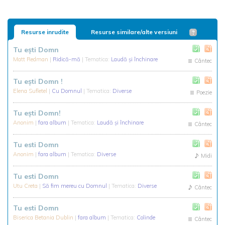
Resurse inrudite
Resurse similare/alte versiuni
Tu eşti Domn
Matt Redman
|
Ridică-mă
| Tematica:
Laudă și închinare
Cântec
Tu ești Domn !
Elena Sufletel
|
Cu Domnul
| Tematica:
Diverse
Poezie
Tu ești Domn!
Anonim
|
fara album
| Tematica:
Laudă și închinare
Cântec
Tu esti Domn
Anonim
|
fara album
| Tematica:
Diverse
Midi
Tu esti Domn
Utu Creta
|
Să fim mereu cu Domnul
| Tematica:
Diverse
Cântec
Tu esti Domn
Biserica Betania Dublin
|
fara album
| Tematica:
Colinde
Cântec