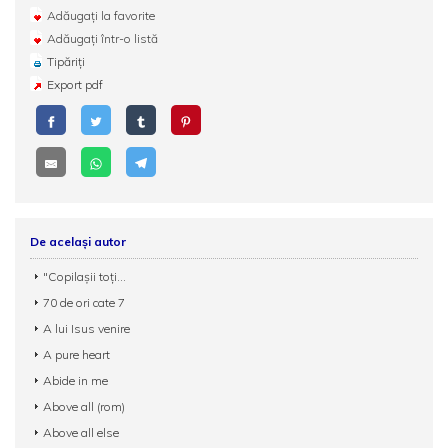
Adăugați la favorite
Adăugați într-o listă
Tipăriți
Export pdf
De același autor
"Copilașii toți...
70 de ori cate 7
A lui Isus venire
A pure heart
Abide in me
Above all (rom)
Above all else