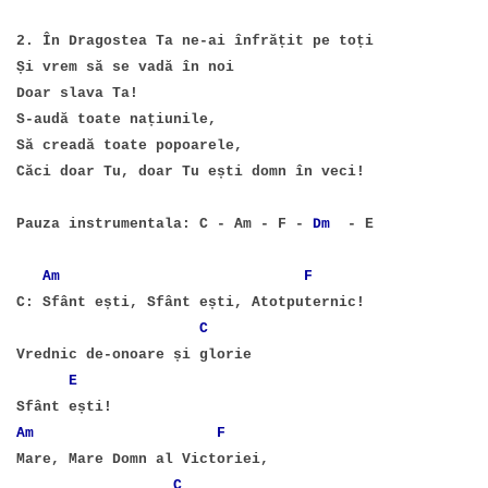
2. În Dragostea Ta ne-ai înfrățit pe toți
Și vrem să se vadă în noi
Doar slava Ta!
S-audă toate națiunile,
Să creadă toate popoarele,
Căci doar Tu, doar Tu ești domn în veci!
Pauza instrumentala: C - Am - F -
Dm
- E
Am
F
C: Sfânt ești, Sfânt ești, Atotputernic!
C
Vrednic de-onoare și glorie
E
Sfânt ești!
Am
F
Mare, Mare Domn al Victoriei,
C