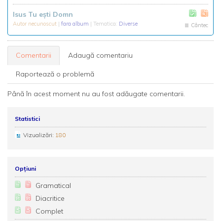
Isus Tu ești Domn
Autor necunoscut
|
fara album
| Tematica:
Diverse
Cântec
Comentarii
Adaugă comentariu
Raportează o problemă
Până în acest moment nu au fost adăugate comentarii.
Statistici
Vizualizări:
180
Opțiuni
Gramatical
Diacritice
Complet