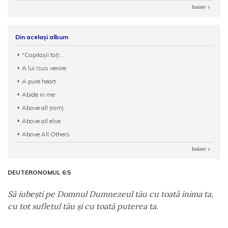
Inainte
Din același album
"Copilașii toți...
A lui Isus venire
A pure heart
Abide in me
Above all (rom)
Above all else
Above All Others
Inainte
DEUTERONOMUL 6:5
Să iubeşti pe Domnul Dumnezeul tău cu toată inima ta,
cu tot sufletul tău şi cu toată puterea ta.