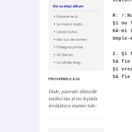
Stator
Din același album
R: /:N
Întoarce-te la...
Şi nu 
La miezul nopţii...
Dă-mi 
Lăsaţi Duhul...
Umple-
Mai sus de oameni
Pribegind printre...
2. Şi 
Să Ştie tot...
Să fie
Un cântec drag...
Şi vre
Să fie
PROVERBELE 6:20
Fiule, păzeşte sfaturile
tatălui tău şi nu lepăda
învăţătura mamei tale: