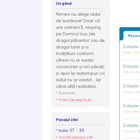
Un gând
Nimeni nu alege iadul
de bunăvoie! Doar că
unii oameni ÎL resping
pe Domnul Isus (de
Resurs
dragul plăcerilor sau de
Zidește
dragul lumii şi a
Bodea Flor
învăţăturii conform
căreia nu ar exista
Zidește
consecinţe şi nici păcat)
Selecții c
şi apoi îşi autoimpun ca
iadul nu ar exista!... Iar
Zideşte 
când află realitatea...
Maria Luc
Anonim
Pune-l pe pagina ta
Zidește
Delia Vele
Pasajul zilei
Zideşte
Isaia 37 - 39
Anonim
|
Ascultă pasajul zilei