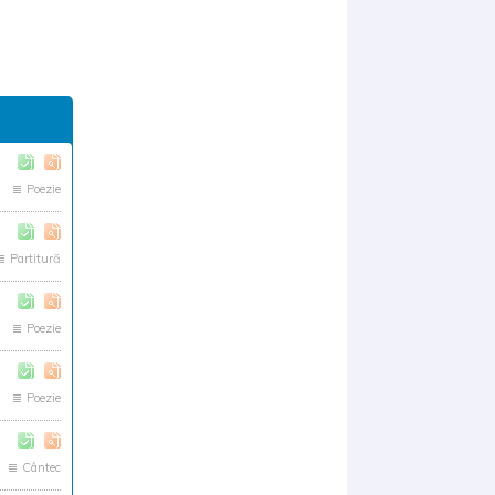
Poezie
Partitură
Poezie
Poezie
Cântec