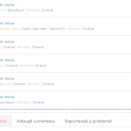
în mine...
Dinu
|
fara album
| Tematica:
Diverse
 in mine
măşan Cristi
|
Acolo-i tara mea - Volumul 3
| Tematica:
Diverse
 in mine
a
|
Diverse
| Tematica:
Diverse
 in mine
ius
|
Diverse
| Tematica:
Diverse
 in mine
gerusan
|
Diverse
| Tematica:
Diverse
 in mine
fara album
| Tematica:
Diverse
arii
Adaugă comentariu
Raportează o problemă