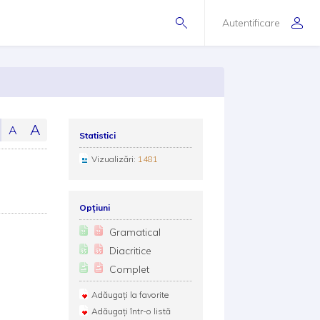
Autentificare
A
A
Statistici
Vizualizări:
1481
Opțiuni
Gramatical
Diacritice
Complet
Adăugați la favorite
Adăugați într-o listă