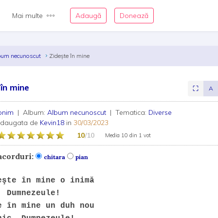
Mai multe
Adaugă
Donează
bum necunoscut
Zideşte în mine
 în mine
⛶
A
onim
| Album:
Album necunoscut
| Tematica:
Diverse
adaugata de
Kevin18
in
30/03/2023
10
/10
Media
10
din
1 vot
acorduri:
chitara
pian
eşte în mine o inimă
, Dumnezeule!
e în mine un duh nou