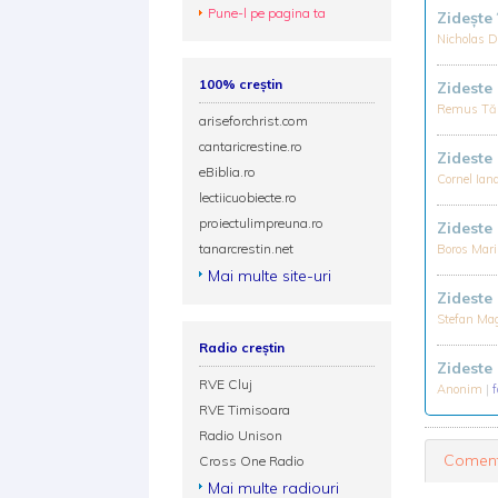
Pune-l pe pagina ta
Zideşte 
Nicholas 
100% creștin
Zideste
Remus Tă
ariseforchrist.com
cantaricrestine.ro
Zideste
eBiblia.ro
Cornel Ian
lectiicuobiecte.ro
proiectulimpreuna.ro
Zideste
tanarcrestin.net
Boros Mar
Mai multe site-uri
Zideste
Stefan Ma
Radio creștin
Zideste
RVE Cluj
Anonim
|
RVE Timisoara
Radio Unison
Coment
Cross One Radio
Mai multe radiouri