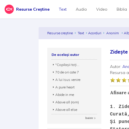
Resurse Creștine
Text
Audio
Video
Biblia
Resurse creștine
Text
Acorduri
Anonim
Al
Zideşte
De același autor
"Copilașii toți...
Autor:
An
70 de ori cate 7
Resursa 
A lui Isus venire
A pure heart
Afisare 
Abide in me
Above all (rom)
1. Zid
Above all else
Curată
Inainte
Şi pun