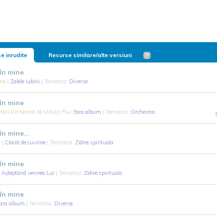
e inrudite
Resurse similare/alte versiuni
 în mine
ina
|
Zalele iubirii
| Tematica:
Diverse
 în mine
ântări Orchestră de Miluță Piu
|
fara album
| Tematica:
Orchestra
în mine...
a
|
Clocot de cuvinte
| Tematica:
Zidire spirituala
 în mine
|
Așteptând venirea Lui
| Tematica:
Zidire spirituala
 în mine
fara album
| Tematica:
Diverse