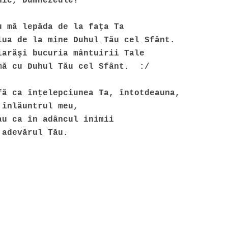
nic, Dumnezeule!
u mă lepăda de la faţa Ta
lua de la mine Duhul Tău cel Sfânt.
iarăşi bucuria mântuirii Tale
mă cu Duhul Tău cel Sfânt. :/
fă ca înţelepciunea Ta, întotdeauna,
 înlăuntrul meu,
au ca în adâncul inimii
 adevărul Tău.