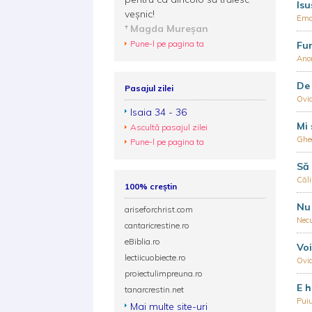
Isu
veșnic!
Ema
Magda Mureșan
Pune-l pe pagina ta
Fur
Ano
De
Pasajul zilei
Ovid
Isaia 34 - 36
Mi 
Ascultă pasajul zilei
Ghe
Pune-l pe pagina ta
Să 
Căl
100% creștin
Nu 
ariseforchrist.com
Nec
cantaricrestine.ro
eBiblia.ro
Voi
lectiicuobiecte.ro
Ovid
proiectulimpreuna.ro
E h
tanarcrestin.net
Puiu
Mai multe site-uri