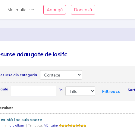
Mai multe
Adaugă
Donează
surse adaugate de
iosifc
esurse din categoria
aută
în
Sor
Filtreaza
rezultate
există loc sub soare
nim
|
fara album
| Tematica:
Mântuire