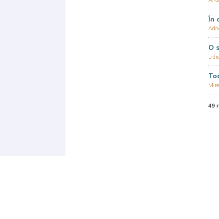
Ano
În 
Adri
O s
Lidi
Toa
Mire
49 