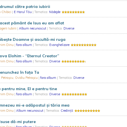
drumul către patria iubirii
 Chibici
|
E Harul Tău
| Tematica:
Nădejde
acest pământ de Isus eu am aflat
gerii Iubirii
|
Album necunoscut
| Tematica:
Diverse
ăbeşte Doamne şi ascultă-mi ruga
nim Dinu
|
fara album
| Tematica:
Evanghelizare
ova Elohim - “Eternul Creator”
nim Dinu
|
fara album
| Tematica:
Diverse
enunchez în faţa Ta
 Petrașcu, Ovidiu Petrașcu
|
fara album
| Tematica:
Diverse
e pentru mine, El e pentru tine
nim Dinu
|
fara album
| Tematica:
Diverse
nezeu mi-e adăpostul și tăria mea
nim Dinu
|
Album necunoscut
| Tematica:
Credință
Isuse dă-mi putere