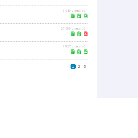
3.549 vizualizări
27.589 vizualizări
7.827 vizualizări
1
2
3