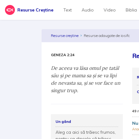
Resurse Creștine
Text
Audio
Video
Biblia
Resurse creștine
Resurse adaugate de iosifc
Re
GENEZA 2:24
De aceea va lăsa omul pe tatăl
său şi pe mama sa şi se va lipi
R
de nevasta sa, şi se vor face un
singur trup.
C
49 
Un gând
Nu 
Ano
Aleg ca aici să trăiesc frumos,
pentru ca dincolo să trăiesc