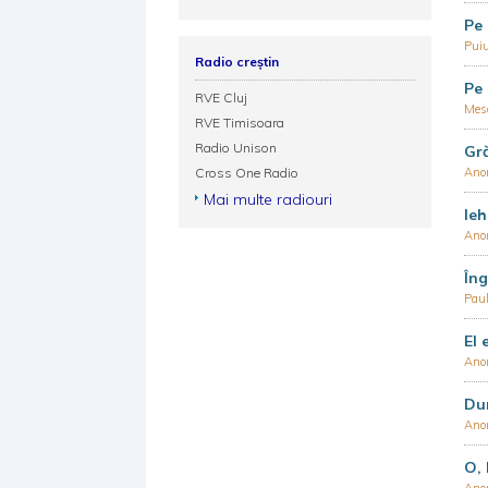
Pe 
Puiu
Radio creștin
Pe 
RVE Cluj
Mesa
RVE Timisoara
Radio Unison
Gr
Cross One Radio
Ano
Mai multe radiouri
Ieh
Ano
Îng
Paul
El 
Ano
Dum
Ano
O, 