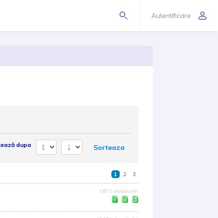
Autentificare
tează dupa
Sorteaza
1
2
3
7.871 vizualizări