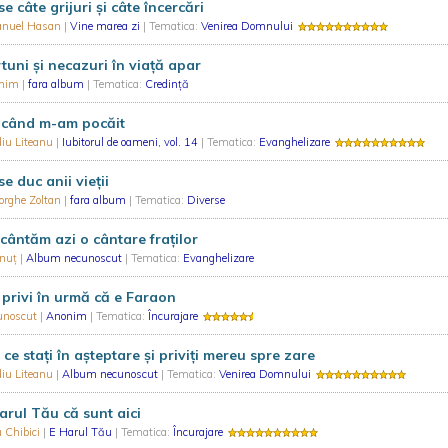
se câte grijuri şi câte încercări
nuel Hasan
|
Vine marea zi
| Tematica:
Venirea Domnului
tuni şi necazuri în viaţă apar
nim
|
fara album
| Tematica:
Credință
 când m-am pocăit
iu Liteanu
|
Iubitorul de oameni, vol. 14
| Tematica:
Evanghelizare
se duc anii vieții
orghe Zoltan
|
fara album
| Tematica:
Diverse
cântăm azi o cântare fraților
inuț
|
Album necunoscut
| Tematica:
Evanghelizare
privi în urmă că e Faraon
unoscut
|
Anonim
| Tematica:
Încurajare
 ce staţi în aşteptare și priviți mereu spre zare
iu Liteanu
|
Album necunoscut
| Tematica:
Venirea Domnului
arul Tău că sunt aici
 Chibici
|
E Harul Tău
| Tematica:
Încurajare