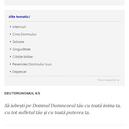
Alte tematici
Interviuri
Cina Domnului
Salvare
Singurătate
Cărțile bibliei
Revenirea Domnului Isus
Depresie
Toate categoriile
DEUTERONOMUL 6:5
Să iubeşti pe Domnul Dumnezeul tău cu toată inima ta,
cu tot sufletul tău şi cu toată puterea ta.