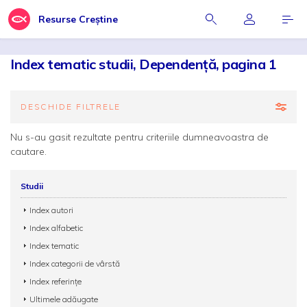
Resurse Creștine
Index tematic studii, Dependență, pagina 1
DESCHIDE FILTRELE
Nu s-au gasit rezultate pentru criteriile dumneavoastra de
cautare.
Studii
Index autori
Index alfabetic
Index tematic
Index categorii de vârstă
Index referințe
Ultimele adăugate