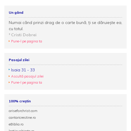
Un gând
Numai când prinzi drag de o carte bunã, ţi se dãruieşte ea,
cu totul.
Cristi Dobrei
Pune-l pe pagina ta
Pasajul zilei
Isaia 31 - 33
Ascultă pasajul zilei
Pune-l pe pagina ta
100% creștin
ariseforchrist.com
cantaricrestine.ro
eBiblia.ro
lectiicuobiecte.ro