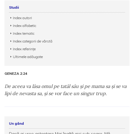
Studii
Index autori
Index alfabetic
Index tematic
Index categorii de vârstă
Index referințe
Ultimele adăugate
GENEZA 2:24
De aceea va lăsa omul pe tatăl său şi pe mama sa şi se va
lipi de nevasta sa, şi se vor face un singur trup.
Un gând
Dacă ai vreo așteptare Mai înaltă aici sub soare, Mă