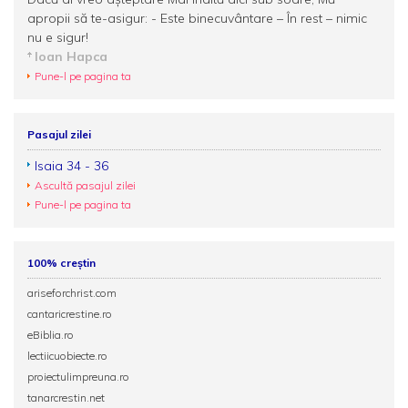
apropii să te-asigur: - Este binecuvântare – În rest – nimic
nu e sigur!
Ioan Hapca
Pune-l pe pagina ta
Pasajul zilei
Isaia 34 - 36
Ascultă pasajul zilei
Pune-l pe pagina ta
100% creștin
ariseforchrist.com
cantaricrestine.ro
eBiblia.ro
lectiicuobiecte.ro
proiectulimpreuna.ro
tanarcrestin.net