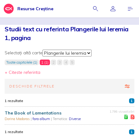
Resurse Creștine
Studii text cu referinta Plangerile lui Ieremia
1, pagina
Selectați altă carte
Toate capitolele (1)
1 (1)
2
3
4
5
+ Citeste referinta
DESCHIDE FILTRELE
1 rezultate
1
1.786 vizualizări
The Book of Lamentations
Dorina Madaras
|
fara album
| Tematica:
Diverse
1 rezultate
1