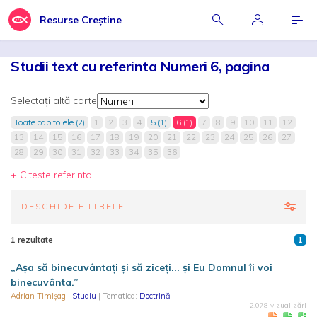
Resurse Creștine
Studii text cu referinta Numeri 6, pagina
Selectați altă carte
Toate capitolele (2)
1
2
3
4
5 (1)
6 (1)
7
8
9
10
11
12
13
14
15
16
17
18
19
20
21
22
23
24
25
26
27
28
29
30
31
32
33
34
35
36
+ Citeste referinta
DESCHIDE FILTRELE
1 rezultate
1
„Așa să binecuvântați și să ziceți... și Eu Domnul îi voi
binecuvânta.”
Adrian Timișag
|
Studiu
| Tematica:
Doctrină
2.078 vizualizări