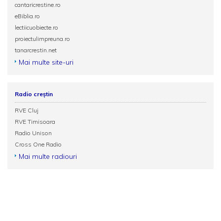
cantaricrestine.ro
eBiblia.ro
lectiicuobiecte.ro
proiectulimpreuna.ro
tanarcrestin.net
Mai multe site-uri
Radio creștin
RVE Cluj
RVE Timisoara
Radio Unison
Cross One Radio
Mai multe radiouri