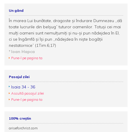
Un gând
În marea Lui bunătate, dragoste și îndurare Dumnezeu ,,dă
toate lucrurile din belșug” tuturor oamenilor. Totuși cei mai
mulți oameni sunt nemulțumiți și nu-și pun nădejdea în El,
ci se îngâmfă și își pun ,,nădejdea în niște bogății
nestatornice” (1Tim.6,17)
Ioan Hapca
Pune-l pe pagina ta
Pasajul zilei
Isaia 34 - 36
Ascultă pasajul zilei
Pune-l pe pagina ta
100% creștin
ariseforchrist.com