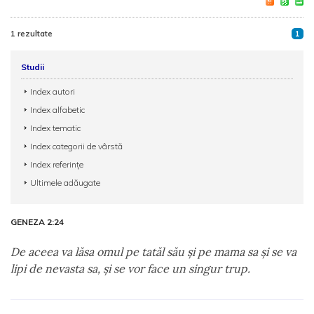
1 rezultate
1
Studii
Index autori
Index alfabetic
Index tematic
Index categorii de vârstă
Index referințe
Ultimele adăugate
GENEZA 2:24
De aceea va lăsa omul pe tatăl său şi pe mama sa şi se va
lipi de nevasta sa, şi se vor face un singur trup.