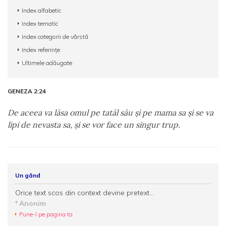
Index alfabetic
Index tematic
Index categorii de vârstă
Index referințe
Ultimele adăugate
GENEZA 2:24
De aceea va lăsa omul pe tatăl său şi pe mama sa şi se va
lipi de nevasta sa, şi se vor face un singur trup.
Un gând
Orice text scos din context devine pretext...
Anonim
Pune-l pe pagina ta