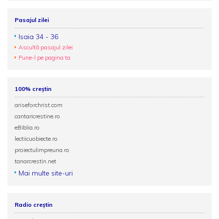
Pasajul zilei
Isaia 34 - 36
Ascultă pasajul zilei
Pune-l pe pagina ta
100% creștin
ariseforchrist.com
cantaricrestine.ro
eBiblia.ro
lectiicuobiecte.ro
proiectulimpreuna.ro
tanarcrestin.net
Mai multe site-uri
Radio creștin