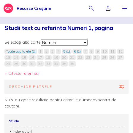
Resurse Creștine
Studii text cu referinta Numeri 1, pagina
Selectați altă carte
Toate capitolele (2)
1
2
3
4
5 (1)
6 (1)
7
8
9
10
11
12
13
14
15
16
17
18
19
20
21
22
23
24
25
26
27
28
29
30
31
32
33
34
35
36
+ Citeste referinta
DESCHIDE FILTRELE
Nu s-au gasit rezultate pentru criteriile dumneavoastra de
cautare.
Studii
Index autori