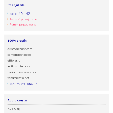
Pasajul zilei
Isaia 40 - 42
Ascultă pasajul zilei
Pune-l pe pagina ta
100% creștin
ariseforchrist.com
cantaricrestine.ro
eBiblia.ro
lectiicuobiecte.ro
proiectulimpreuna.ro
tanarcrestin.net
Mai multe site-uri
Radio creștin
RVE Cluj