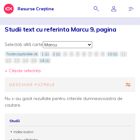
Resurse Creștine
Studii text cu referinta Marcu 9, pagina
Selectați altă carte
Toate capitolele (4)
1 (1)
2 (1)
3
4
5
6
7
8
9
10 (1)
11
12
13
14
15
16 (1)
+ Citeste referinta
DESCHIDE FILTRELE
Nu s-au gasit rezultate pentru criteriile dumneavoastra de
cautare.
Studii
Index autori
Index alfabetic