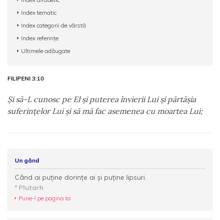
Index tematic
Index categorii de vârstă
Index referințe
Ultimele adăugate
FILIPENI 3:10
Şi să-L cunosc pe El şi puterea învierii Lui şi părtăşia
suferinţelor Lui şi să mă fac asemenea cu moartea Lui;
Un gând
Când ai puţine dorinţe ai şi puţine lipsuri.
Plutarh
Pune-l pe pagina ta