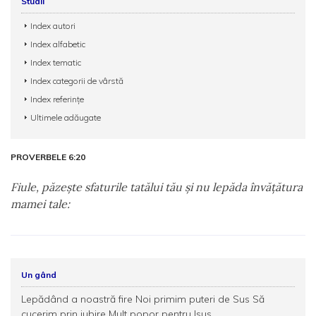
Studii
Index autori
Index alfabetic
Index tematic
Index categorii de vârstă
Index referințe
Ultimele adăugate
PROVERBELE 6:20
Fiule, păzeşte sfaturile tatălui tău şi nu lepăda învăţătura
mamei tale:
Un gând
Lepădând a noastră fire Noi primim puteri de Sus Să
cucerim prin iubire Mult popor pentru Isus.