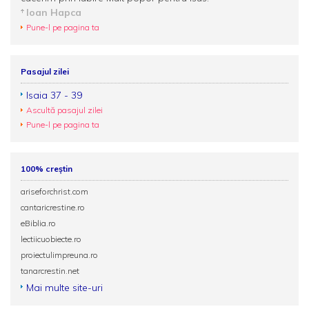
Ioan Hapca
Pune-l pe pagina ta
Pasajul zilei
Isaia 37 - 39
Ascultă pasajul zilei
Pune-l pe pagina ta
100% creștin
ariseforchrist.com
cantaricrestine.ro
eBiblia.ro
lectiicuobiecte.ro
proiectulimpreuna.ro
tanarcrestin.net
Mai multe site-uri