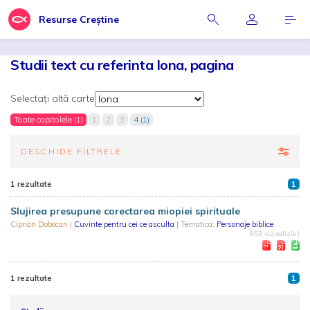
Resurse Creștine
Studii text cu referinta Iona, pagina
Selectați altă carte
Toate capitolele (1)
1
2
3
4 (1)
DESCHIDE FILTRELE
1 rezultate
1
Slujirea presupune corectarea miopiei spirituale
Ciprian Dobocan
|
Cuvinte pentru cei ce asculta
| Tematica:
Personaje biblice
853 vizualizări
1 rezultate
1