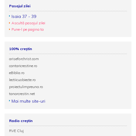
Pasajul zilei
Isaia 37 - 39
Ascultă pasajul zilei
Pune-l pe pagina ta
100% creștin
ariseforchrist.com
cantaricrestine.ro
eBiblia.ro
lectiicuobiecte.ro
proiectulimpreuna.ro
tanarcrestin.net
Mai multe site-uri
Radio creștin
RVE Cluj