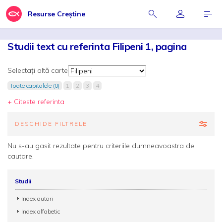
Resurse Creștine
Studii text cu referinta Filipeni 1, pagina
Selectați altă carte
Toate capitolele (0)
1
2
3
4
+ Citeste referinta
DESCHIDE FILTRELE
Nu s-au gasit rezultate pentru criteriile dumneavoastra de
cautare.
Studii
Index autori
Index alfabetic