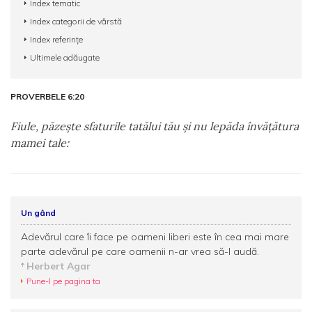
Index tematic
Index categorii de vârstă
Index referințe
Ultimele adăugate
PROVERBELE 6:20
Fiule, păzeşte sfaturile tatălui tău şi nu lepăda învăţătura
mamei tale:
Un gând
Adevărul care îi face pe oameni liberi este în cea mai mare
parte adevărul pe care oamenii n-ar vrea să-l audă.
Herbert Agar
Pune-l pe pagina ta