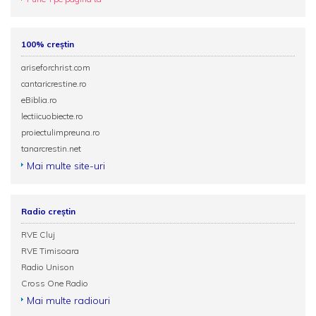
100% creștin
ariseforchrist.com
cantaricrestine.ro
eBiblia.ro
lectiicuobiecte.ro
proiectulimpreuna.ro
tanarcrestin.net
Mai multe site-uri
Radio creștin
RVE Cluj
RVE Timisoara
Radio Unison
Cross One Radio
Mai multe radiouri