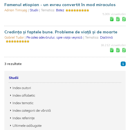
Famenul etiopian - un evreu convertit în mod miraculos
Adrian Timișag
|
Studii
| Tematica:
Botez
5.309 vizualizări
Credința și faptele bune. Probleme de viață și de moarte
Gabriel Tudor
|
Pe calea adevărului, spre viața veșnică
| Tematica:
Doctrină
16.212 vizualizări
3 rezultate
1
Studii
Index autori
Index alfabetic
Index tematic
Index categorii de vârstă
Index referințe
Ultimele adăugate