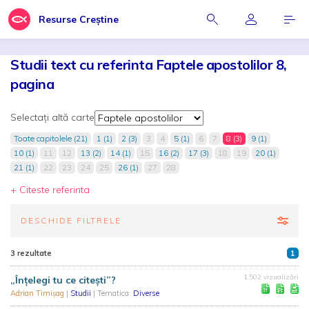
Resurse Creștine
Studii text cu referinta Faptele apostolilor 8,
pagina
Selectați altă carte
Toate capitolele (21)
1 (1)
2 (3)
3
4
5 (1)
6
7
8 (3)
9 (1)
10 (1)
11
12
13 (2)
14 (1)
15
16 (2)
17 (3)
18
19
20 (1)
21 (1)
22
23
24
25
26 (1)
27
28
+ Citeste referinta
DESCHIDE FILTRELE
3 rezultate
1
1.502 vizualizări
„Înțelegi tu ce citești”?
Adrian Timișag
|
Studii
| Tematica:
Diverse