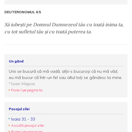
DEUTERONOMUL 6:5
Să iubeşti pe Domnul Dumnezeul tău cu toată inima ta,
cu tot sufletul tău şi cu toată puterea ta.
Un gând
Unii se bucură să mă vadă, alții-s bucuroși că nu mă văd,
eu mă bucur că într-un fel sau altul toți se gândesc la mine.
Ioan Hapca
Pune-l pe pagina ta
Pasajul zilei
Isaia 31 - 33
Ascultă pasajul zilei
Pune-l pe pagina ta