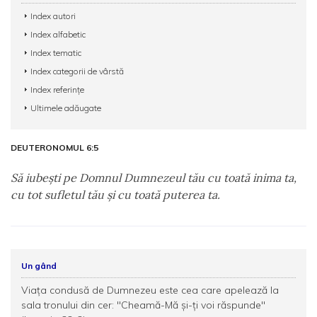
Index autori
Index alfabetic
Index tematic
Index categorii de vârstă
Index referințe
Ultimele adăugate
DEUTERONOMUL 6:5
Să iubeşti pe Domnul Dumnezeul tău cu toată inima ta,
cu tot sufletul tău şi cu toată puterea ta.
Un gând
Viața condusă de Dumnezeu este cea care apelează la
sala tronului din cer: "Cheamă-Mă şi-ți voi răspunde"