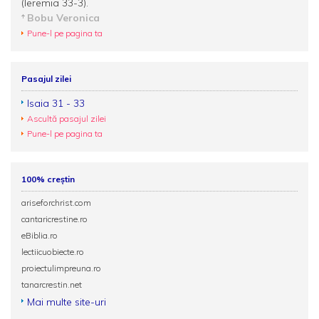
(Ieremia 33-3).
Bobu Veronica
Pune-l pe pagina ta
Pasajul zilei
Isaia 31 - 33
Ascultă pasajul zilei
Pune-l pe pagina ta
100% creștin
ariseforchrist.com
cantaricrestine.ro
eBiblia.ro
lectiicuobiecte.ro
proiectulimpreuna.ro
tanarcrestin.net
Mai multe site-uri