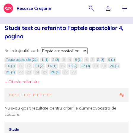
Resurse Creștine
Studii text cu referinta Faptele apostolilor 4,
pagina
Selectați altă carte
Toate capitolele (21)
1 (1)
2 (3)
3
4
5 (1)
6
7
8 (3)
9 (1)
10 (1)
11
12
13 (2)
14 (1)
15
16 (2)
17 (3)
18
19
20 (1)
21 (1)
22
23
24
25
26 (1)
27
28
+ Citeste referinta
DESCHIDE FILTRELE
Nu s-au gasit rezultate pentru criteriile dumneavoastra de
cautare.
Studii