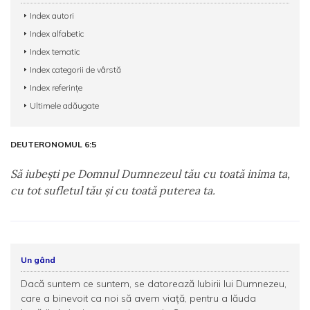
Index autori
Index alfabetic
Index tematic
Index categorii de vârstă
Index referințe
Ultimele adăugate
DEUTERONOMUL 6:5
Să iubeşti pe Domnul Dumnezeul tău cu toată inima ta,
cu tot sufletul tău şi cu toată puterea ta.
Un gând
Dacă suntem ce suntem, se datorează Iubirii lui Dumnezeu,
care a binevoit ca noi să avem viaţă, pentru a lăuda