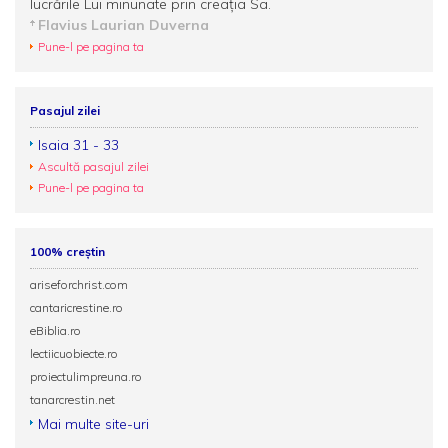
lucrările Lui minunate prin creaţia Sa.
Flavius Laurian Duverna
Pune-l pe pagina ta
Pasajul zilei
Isaia 31 - 33
Ascultă pasajul zilei
Pune-l pe pagina ta
100% creștin
ariseforchrist.com
cantaricrestine.ro
eBiblia.ro
lectiicuobiecte.ro
proiectulimpreuna.ro
tanarcrestin.net
Mai multe site-uri