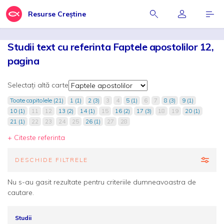
Resurse Creștine
Studii text cu referinta Faptele apostolilor 12,
pagina
Selectați altă carte
Toate capitolele (21)
1 (1)
2 (3)
3
4
5 (1)
6
7
8 (3)
9 (1)
10 (1)
11
12
13 (2)
14 (1)
15
16 (2)
17 (3)
18
19
20 (1)
21 (1)
22
23
24
25
26 (1)
27
28
+ Citeste referinta
DESCHIDE FILTRELE
Nu s-au gasit rezultate pentru criteriile dumneavoastra de
cautare.
Studii