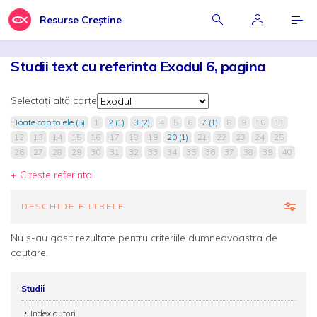
Resurse Creștine
Studii text cu referinta Exodul 6, pagina
Selectați altă carte
Toate capitolele (5)
1
2 (1)
3 (2)
4
5
6
7 (1)
8
9
10
11
12
13
14
15
16
17
18
19
20 (1)
21
22
23
24
25
26
27
28
29
30
31
32
33
34
35
36
37
38
39
40
+ Citeste referinta
DESCHIDE FILTRELE
Nu s-au gasit rezultate pentru criteriile dumneavoastra de
cautare.
Studii
Index autori