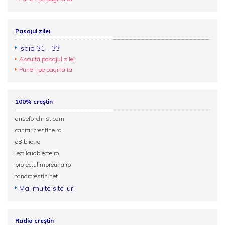
Pasajul zilei
Isaia 31 - 33
Ascultă pasajul zilei
Pune-l pe pagina ta
100% creștin
ariseforchrist.com
cantaricrestine.ro
eBiblia.ro
lectiicuobiecte.ro
proiectulimpreuna.ro
tanarcrestin.net
Mai multe site-uri
Radio creștin