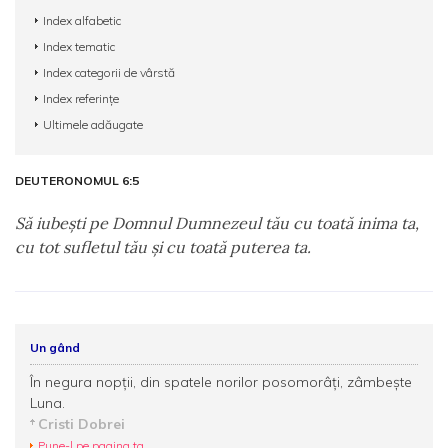
Index alfabetic
Index tematic
Index categorii de vârstă
Index referințe
Ultimele adăugate
DEUTERONOMUL 6:5
Să iubeşti pe Domnul Dumnezeul tău cu toată inima ta,
cu tot sufletul tău şi cu toată puterea ta.
Un gând
În negura nopţii, din spatele norilor posomorâţi, zâmbeşte
Luna.
Cristi Dobrei
Pune-l pe pagina ta