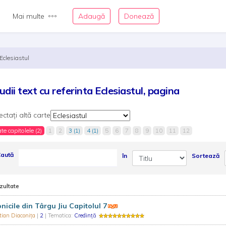
Mai multe
Adaugă
Donează
Eclesiastul
udii text cu referinta Eclesiastul, pagina
ectați altă carte
te capitolele (2)
1
2
3 (1)
4 (1)
5
6
7
8
9
10
11
12
aută
în
Sortează
zultate
nicile din Târgu Jiu Capitolul 7
tian Diaconița
|
2
| Tematica:
Credință