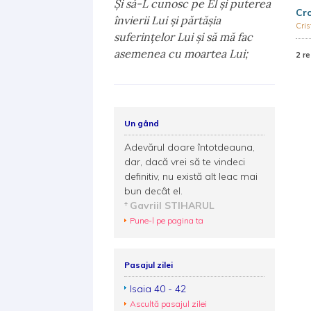
Şi să-L cunosc pe El şi puterea
Cro
învierii Lui şi părtăşia
Cris
suferinţelor Lui şi să mă fac
asemenea cu moartea Lui;
2 re
Un gând
Adevărul doare întotdeauna,
dar, dacă vrei să te vindeci
definitiv, nu există alt leac mai
bun decât el.
Gavriil STIHARUL
Pune-l pe pagina ta
Pasajul zilei
Isaia 40 - 42
Ascultă pasajul zilei