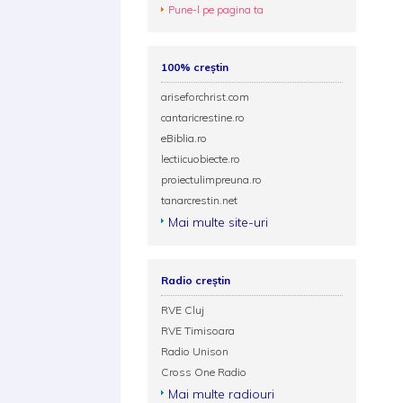
Pune-l pe pagina ta
100% creștin
ariseforchrist.com
cantaricrestine.ro
eBiblia.ro
lectiicuobiecte.ro
proiectulimpreuna.ro
tanarcrestin.net
Mai multe site-uri
Radio creștin
RVE Cluj
RVE Timisoara
Radio Unison
Cross One Radio
Mai multe radiouri