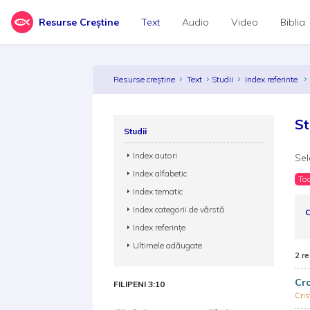
Resurse Creștine
Text
Audio
Video
Biblia
Resurse creștine
Text
Studii
Index referinte
St
Studii
Index autori
Sel
Index alfabetic
Toa
Index tematic
Index categorii de vârstă
C
Index referințe
Ultimele adăugate
2 re
Cro
FILIPENI 3:10
Cris