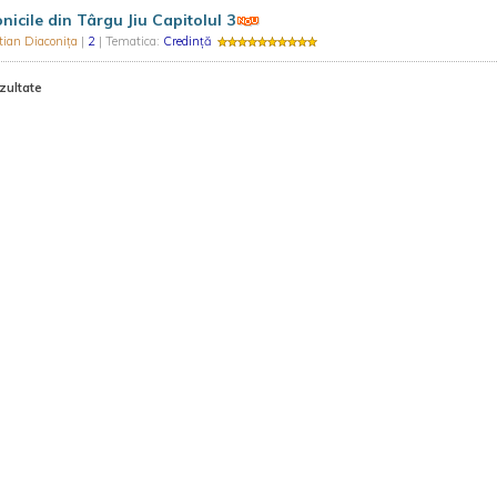
nicile din Târgu Jiu Capitolul 3
tian Diaconița
|
2
| Tematica:
Credință
zultate