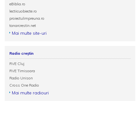
eBiblia.ro
lectiicuobiecte.ro
proiectulimpreuna.ro
tanarcrestin.net
Mai multe site-uri
Radio creștin
RVE Cluj
RVE Timisoara
Radio Unison
Cross One Radio
Mai multe radiouri