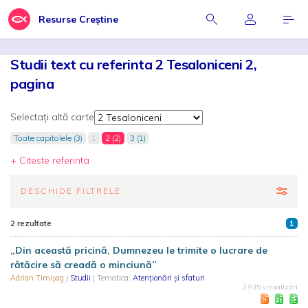
Resurse Creștine
Studii text cu referinta 2 Tesaloniceni 2,
pagina
Selectați altă carte
Toate capitolele (3)
1
2 (2)
3 (1)
+ Citeste referinta
DESCHIDE FILTRELE
2 rezultate
1
„Din această pricină, Dumnezeu le trimite o lucrare de
rătăcire să creadă o minciună”
Adrian Timișag
|
Studii
| Tematica:
Atenționări și sfaturi
2.935 vizualizări