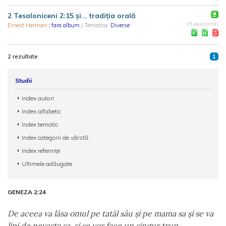
2 Tesaloniceni 2:15 și... tradiția orală
15 descărcări
Ernest Herman
|
fara album
| Tematica:
Diverse
2 rezultate
1
Studii
Index autori
Index alfabetic
Index tematic
Index categorii de vârstă
Index referințe
Ultimele adăugate
GENEZA 2:24
De aceea va lăsa omul pe tatăl său şi pe mama sa şi se va
lipi de nevasta sa, şi se vor face un singur trup.