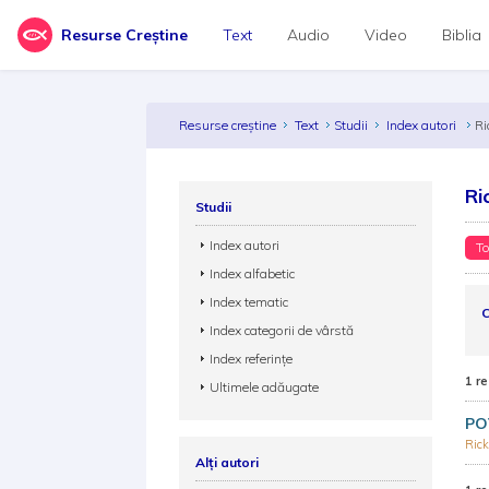
Resurse Creștine
Text
Audio
Video
Biblia
Resurse creștine
Text
Studii
Index autori
Ri
Ri
Studii
Index autori
To
Index alfabetic
Index tematic
C
Index categorii de vârstă
Index referințe
1 re
Ultimele adăugate
PO
Ric
Alți autori