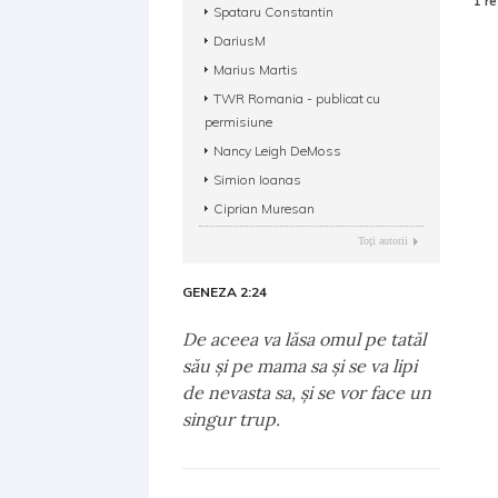
1 re
Spataru Constantin
DariusM
Marius Martis
TWR Romania - publicat cu
permisiune
Nancy Leigh DeMoss
Simion Ioanas
Ciprian Muresan
Toţi autorii
GENEZA 2:24
De aceea va lăsa omul pe tatăl
său şi pe mama sa şi se va lipi
de nevasta sa, şi se vor face un
singur trup.