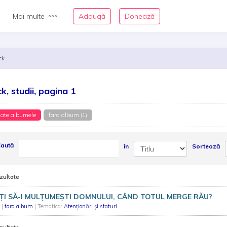
Mai multe
Adaugă
Donează
ck
ck, studii, pagina 1
ate albumele
fara album (1)
aută
în
Sortează
zultate
ȚI SĂ-I MULȚUMEȘTI DOMNULUI, CÂND TOTUL MERGE RĂU?
k
|
fara album
| Tematica:
Atenționări și sfaturi