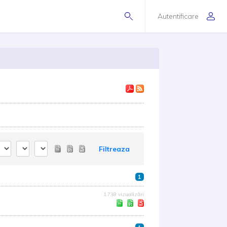
Autentificare
Filtreaza
1
1.738 vizualizări