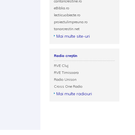
cantaricrestine.ro
eBiblia.ro
lectiicuobiecte.ro
proiectulimpreuna.ro
tanarcrestin.net
Mai multe site-uri
Radio creștin
RVE Cluj
RVE Timisoara
Radio Unison
Cross One Radio
Mai multe radiouri