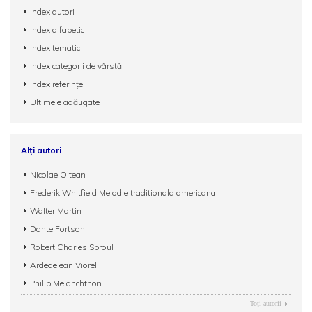
Index autori
Index alfabetic
Index tematic
Index categorii de vârstă
Index referințe
Ultimele adăugate
Alți autori
Nicolae Oltean
Frederik Whitfield Melodie traditionala americana
Walter Martin
Dante Fortson
Robert Charles Sproul
Ardedelean Viorel
Philip Melanchthon
Toţi autorii