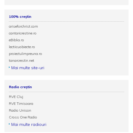
100% creștin
ariseforchrist.com
cantaricrestine.ro
eBiblia.ro
lectiicuobiecte.ro
proiectulimpreuna.ro
tanarcrestin.net
Mai multe site-uri
Radio creștin
RVE Cluj
RVE Timisoara
Radio Unison
Cross One Radio
Mai multe radiouri