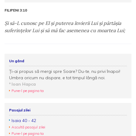
FILIPENI 3:10
Şi să-L cunosc pe El şi puterea învierii Lui şi părtăşia
suferinţelor Lui şi să mă fac asemenea cu moartea Lui;
Un gând
Ți-ai propus să mergi spre Soare? Du-te, nu privi înapoi!
Umbra oricum nu dispare, e tot timpul lângă noi.
Ioan Hapca
Pune-l pe pagina ta
Pasajul zilei
Isaia 40 - 42
Ascultă pasajul zilei
Pune-l pe pagina ta