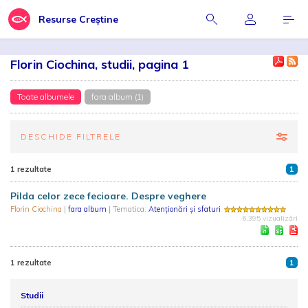
Resurse Creștine
Florin Ciochina, studii, pagina 1
Toate albumele
fara album (1)
DESCHIDE FILTRELE
1 rezultate
1
Pilda celor zece fecioare. Despre veghere
Florin Ciochina
|
fara album
| Tematica:
Atenționări și sfaturi
6.395 vizualizări
1 rezultate
1
Studii