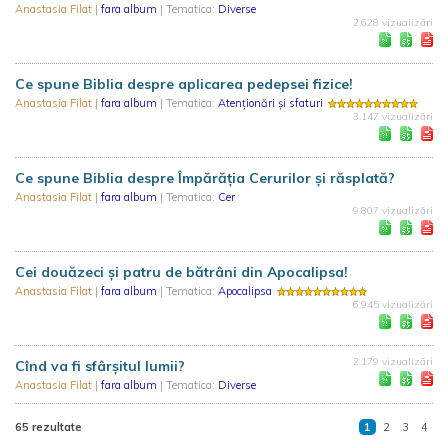
Anastasia Filat
|
fara album
| Tematica:
Diverse
2.628 vizualizări
Ce spune Biblia despre aplicarea pedepsei fizice!
Anastasia Filat
|
fara album
| Tematica:
Atenționări și sfaturi
3.147 vizualizări
Ce spune Biblia despre Împărăția Cerurilor și răsplată?
Anastasia Filat
|
fara album
| Tematica:
Cer
9.807 vizualizări
Cei douăzeci și patru de bătrâni din Apocalipsa!
Anastasia Filat
|
fara album
| Tematica:
Apocalipsa
6.945 vizualizări
2.179 vizualizări
Cînd va fi sfârşitul lumii?
Anastasia Filat
|
fara album
| Tematica:
Diverse
65 rezultate
1
2
3
4