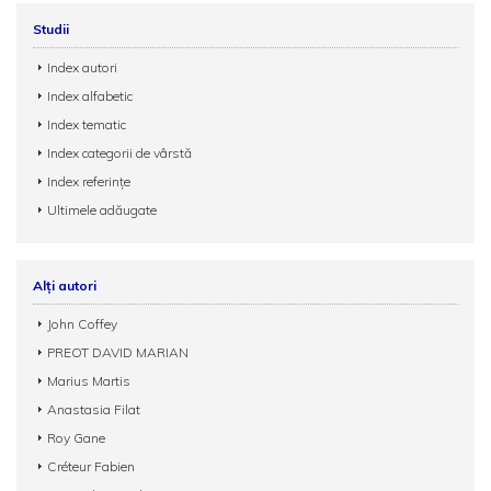
Studii
Index autori
Index alfabetic
Index tematic
Index categorii de vârstă
Index referințe
Ultimele adăugate
Alți autori
John Coffey
PREOT DAVID MARIAN
Marius Martis
Anastasia Filat
Roy Gane
Créteur Fabien