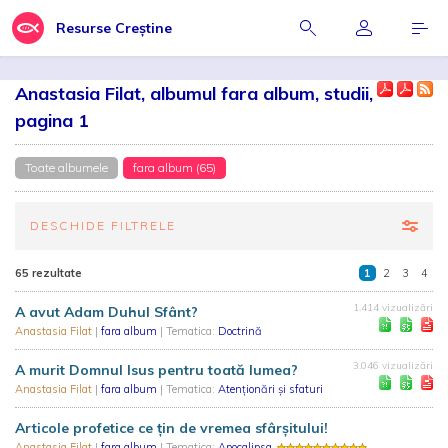
Resurse Creștine
Anastasia Filat, albumul fara album, studii,
pagina 1
Toate albumele
fara album (65)
DESCHIDE FILTRELE
65 rezultate
1
2
3
4
1.414 vizualizări
A avut Adam Duhul Sfânt?
Anastasia Filat
|
fara album
| Tematica:
Doctrină
3.046 vizualizări
A murit Domnul Isus pentru toată lumea?
Anastasia Filat
|
fara album
| Tematica:
Atenționări și sfaturi
Articole profetice ce țin de vremea sfârșitului!
Anastasia Filat
|
fara album
| Tematica:
Apocalipsa