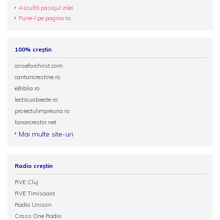
Ascultă pasajul zilei
Pune-l pe pagina ta
100% creștin
ariseforchrist.com
cantaricrestine.ro
eBiblia.ro
lectiicuobiecte.ro
proiectulimpreuna.ro
tanarcrestin.net
Mai multe site-uri
Radio creștin
RVE Cluj
RVE Timisoara
Radio Unison
Cross One Radio