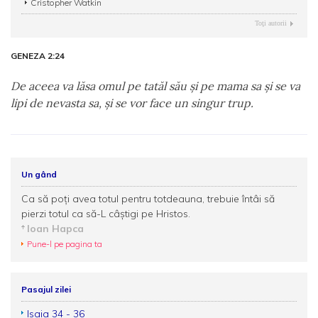
Cristopher Watkin
Toţi autorii
GENEZA 2:24
De aceea va lăsa omul pe tatăl său şi pe mama sa şi se va
lipi de nevasta sa, şi se vor face un singur trup.
Un gând
Ca să poți avea totul pentru totdeauna, trebuie întâi să
pierzi totul ca să-L câștigi pe Hristos.
Ioan Hapca
Pune-l pe pagina ta
Pasajul zilei
Isaia 34 - 36