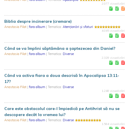
2.077 vizualizări
Biblia despre incinerare (cremare)
Anastasia Filat
|
fara album
| Tematica:
Atenționări și sfaturi
4.045 vizualizări
Când se va împlini săptămâna a șaptezecea din Daniel?
Anastasia Filat
|
fara album
| Tematica:
Diverse
2.328 vizualizări
Când va activa fiara a doua descrisă în Apocalipsa 13:11-
17?
Anastasia Filat
|
fara album
| Tematica:
Diverse
1.248 vizualizări
Care este obstacolul care-l împiedică pe Antihrist să nu se
descopere decât la vremea lui?
Anastasia Filat
|
fara album
| Tematica:
Diverse
1.584 vizualizări