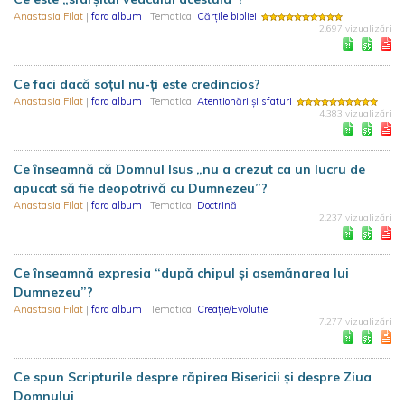
Anastasia Filat
|
fara album
| Tematica:
Cărțile bibliei
2.697 vizualizări
Ce faci dacă soţul nu-ţi este credincios?
Anastasia Filat
|
fara album
| Tematica:
Atenționări și sfaturi
4.383 vizualizări
Ce înseamnă că Domnul Isus „nu a crezut ca un lucru de
apucat să fie deopotrivă cu Dumnezeu”?
Anastasia Filat
|
fara album
| Tematica:
Doctrină
2.237 vizualizări
Ce înseamnă expresia “după chipul și asemănarea lui
Dumnezeu”?
Anastasia Filat
|
fara album
| Tematica:
Creație/Evoluție
7.277 vizualizări
Ce spun Scripturile despre răpirea Bisericii şi despre Ziua
Domnului