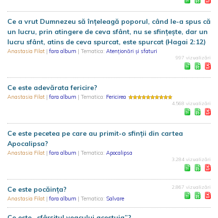
Ce a vrut Dumnezeu să înțeleagă poporul, când le-a spus că
un lucru, prin atingere de ceva sfânt, nu se sfințește, dar un
lucru sfânt, atins de ceva spurcat, este spurcat (Hagai 2:12)
Anastasia Filat
|
fara album
| Tematica:
Atenționări și sfaturi
997 vizualizări
Ce este adevărata fericire?
Anastasia Filat
|
fara album
| Tematica:
Fericirea
4.568 vizualizări
Ce este pecetea pe care au primit-o sfinții din cartea
Apocalipsa?
Anastasia Filat
|
fara album
| Tematica:
Apocalipsa
3.284 vizualizări
2.867 vizualizări
Ce este pocăinţa?
Anastasia Filat
|
fara album
| Tematica:
Salvare
Ce este „sfârșitul veacului acestuia”?