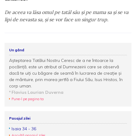
De aceea va lăsa omul pe tatăl său şi pe mama sa şi se va
lipi de nevasta sa, şi se vor face un singur trup.
Un gând
Aşteptarea Tatălui Nostru Ceresc de a ne întoarce la
pocăinţă, este un atribut al Dumnezeirii care se observă
dacă te uiţi cu băgare de seamă în lucrarea de creaţie şi
de mântuire, prin marea jertfă a Fiului Său, Isus Hristos, în
corp uman.
Flavius Laurian Duverna
Pune-l pe pagina ta
Pasajul zilei
Isaia 34 - 36
Ascultă pasajul zilei