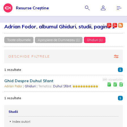
Resurse Creștine
Adrian Fodor, albumul Ghiduri, studii, pagina 1
Toate albumele
Apropiere de Dumnezeu (1)
Ghiduri (1)
DESCHIDE FILTRELE
1 rezultate
1
189 vizualizări
Ghid Despre Duhul Sfant
Adrian Fodor
|
Ghiduri
| Tematica:
Duhul Sfânt
1 rezultate
1
Studii
Index autori