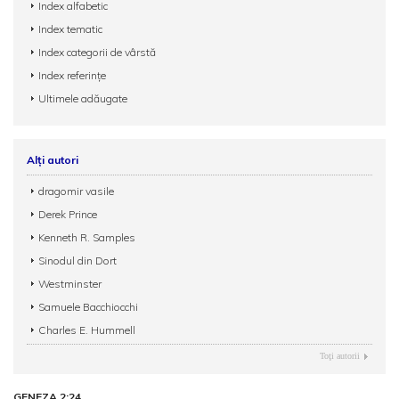
Index alfabetic
Index tematic
Index categorii de vârstă
Index referințe
Ultimele adăugate
Alți autori
dragomir vasile
Derek Prince
Kenneth R. Samples
Sinodul din Dort
Westminster
Samuele Bacchiocchi
Charles E. Hummell
Toţi autorii
GENEZA 2:24