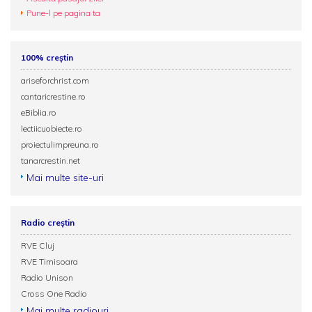
Pune-l pe pagina ta
100% creștin
ariseforchrist.com
cantaricrestine.ro
eBiblia.ro
lectiicuobiecte.ro
proiectulimpreuna.ro
tanarcrestin.net
Mai multe site-uri
Radio creștin
RVE Cluj
RVE Timisoara
Radio Unison
Cross One Radio
Mai multe radiouri