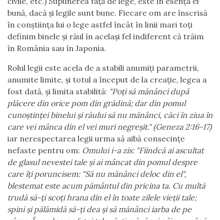
civile, etc.) Supunerea față de lege, este în esența ei
bună, dacă și legile sunt bune. Fiecare om are înscrisă
în conștiința lui o lege astfel încât în linii mari toți
definim binele și răul în același fel indiferent că trăim
în România sau în Japonia.
Rolul legii este acela de a stabili anumiți parametrii,
anumite limite, și totul a început de la creație, legea a
fost dată, și limita stabilită:
"Poţi să mănânci după
plăcere din orice pom din grădină; dar din pomul
cunoştinţei binelui şi răului să nu mănânci, căci în ziua în
care vei mânca din el vei muri negreşit." (Geneza 2:16-17)
iar nerespectarea legii urma să aibă consecințe
nefaste pentru om:
Omului i-a zis: "Fiindcă ai ascultat
de glasul nevestei tale şi ai mâncat din pomul despre
care îţi poruncisem: "Să nu mănânci deloc din el",
blestemat este acum pământul din pricina ta. Cu multă
trudă să-ţi scoţi hrana din el în toate zilele vieţii tale;
spini şi pălămidă să-ţi dea şi să mănânci iarba de pe