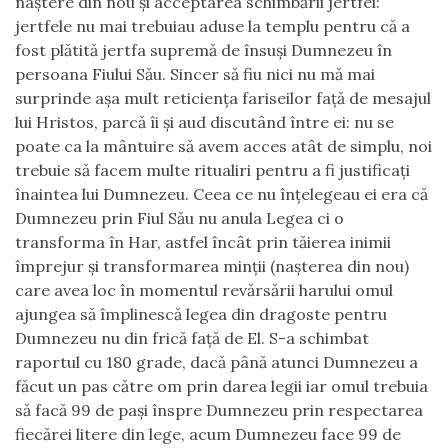
naștere din nou și acceptarea schimbării jertfei:
jertfele nu mai trebuiau aduse la templu pentru că a
fost plătită jertfa supremă de însuși Dumnezeu în
persoana Fiului Său. Sincer să fiu nici nu mă mai
surprinde așa mult reticiența fariseilor față de mesajul
lui Hristos, parcă îi și aud discutând între ei: nu se
poate ca la mântuire să avem acces atât de simplu, noi
trebuie să facem multe ritualiri pentru a fi justificați
înaintea lui Dumnezeu. Ceea ce nu înțelegeau ei era că
Dumnezeu prin Fiul Său nu anula Legea ci o
transforma în Har, astfel încât prin tăierea inimii
împrejur și transformarea minții (nașterea din nou)
care avea loc în momentul revărsării harului omul
ajungea să împlinescă legea din dragoste pentru
Dumnezeu nu din frică față de El. S-a schimbat
raportul cu 180 grade, dacă până atunci Dumnezeu a
făcut un pas către om prin darea legii iar omul trebuia
să facă 99 de pași înspre Dumnezeu prin respectarea
fiecărei litere din lege, acum Dumnezeu face 99 de