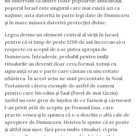
nu observăm că dintre toate popoarele antichității,
poporul Israel este singurul care mai există azi ca
națiune; asta datorită în parte legi date de Dumnezeu
și în mare măsură datorită protecției divine.
Legea devine un element central al vieții în Israel,
pentru că ei timp de peste 1200 de ani încercau să o
respecte cu scopul de a se putea apropia de
Dumnezeu. Întradevăr, probabil pentru mulți
ritualurile au devenit doar ceva formal, totuși cu
siguranță erau o parte care căutau cu sinceritate
izbăvirea. În acest sens ne sunt prezentate în Noul
Testament câteva exemple de astfel de oameni
printre care Nicodim și Saul (Pavel de mai tărziu).
Astfel nu este greu de înțeles de ce fariseii și cărturarii
l-au privit atât de sceptic pe Domnul Isus, care
practic venea și le spunea că s-a deschis o altă cale de
apropiere de Dumnezeu. Hristos le spune că se poate
și altfel mai ușor, fără prea multe ritualuri, ci prin