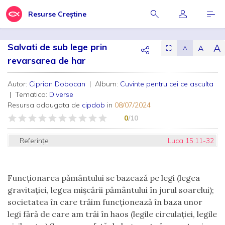
Resurse Creștine
Salvati de sub lege prin
A
A
⛶
A
revarsarea de har
Autor:
Ciprian Dobocan
| Album:
Cuvinte pentru cei ce asculta
| Tematica:
Diverse
Resursa adaugata de
cipdob
in
08/07/2024
0
/10
Referințe
Luca 15:11-32
Funcționarea pământului se bazează pe legi (legea
gravitației, legea mișcării pământului în jurul soarelui);
societatea în care trăim funcționează în baza unor
legi fără de care am trăi în haos (legile circulației, legile