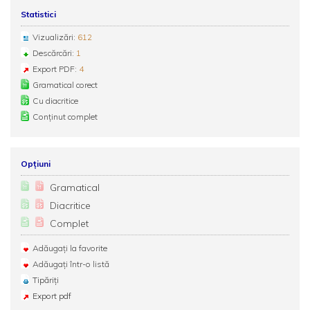
Statistici
Vizualizări:
612
Descărcări:
1
Export PDF:
4
Gramatical corect
Cu diacritice
Conținut complet
Opțiuni
Gramatical
Diacritice
Complet
Adăugați la favorite
Adăugați într-o listă
Tipăriți
Export pdf