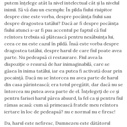
putem înțelege atât la nivel intelectual cât și la nivelul
inimii. Să vă dau un exemplu: În pilda fiului risipitor
despre cine este vorba, despre pocăința fiului sau
despre dragostea tatălui? Dacă ar fi despre pocăința
fiului atunci s-ar fi pus accentul pe faptul că fiul
reîntors trebuia să plătească pentru nesăbuința lui,
ceea ce nu este cazul în pildă. Însă este vorba despre
dragostea tatălui, despre harul de care fiul poate avea
parte. Nu pedeapsă ci restaurare. Fiul avea la
dispoziție o resursă de har inimaginabilă, care se
găsea în inima tatălui, iar ea putea fi activată doar prin
pocaință. Dacă nu se întorcea nu avea parte de harul
din casa părintească; era totul pregătit, dar dacă nu se
întorcea nu putea avea parte de el. Înțelegeți de ce și
pentru farisei harul părea absurd, la fel ca și pentru fiul
rămas acasă: cum să primească fratele meu reîntors
iertare în loc de pedeapsă? nu e normal nu e firesc!
Da, harul este nefiresc, Dumnezeu este dătătorul