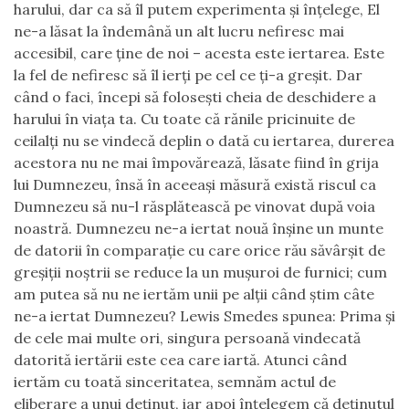
harului, dar ca să îl putem experimenta și înțelege, El
ne-a lăsat la îndemână un alt lucru nefiresc mai
accesibil, care ține de noi – acesta este iertarea. Este
la fel de nefiresc să îl ierți pe cel ce ți-a greșit. Dar
când o faci, începi să folosești cheia de deschidere a
harului în viața ta. Cu toate că rănile pricinuite de
ceilalți nu se vindecă deplin o dată cu iertarea, durerea
acestora nu ne mai împovărează, lăsate fiind în grija
lui Dumnezeu, însă în aceeași măsură există riscul ca
Dumnezeu să nu-l răsplătească pe vinovat după voia
noastră. Dumnezeu ne-a iertat nouă înșine un munte
de datorii în comparație cu care orice rău săvârșit de
greșiții noștrii se reduce la un mușuroi de furnici; cum
am putea să nu ne iertăm unii pe alții când știm câte
ne-a iertat Dumnezeu? Lewis Smedes spunea: Prima și
de cele mai multe ori, singura persoană vindecată
datorită iertării este cea care iartă. Atunci când
iertăm cu toată sinceritatea, semnăm actul de
eliberare a unui deținut, iar apoi înțelegem că deținutul