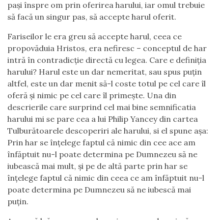
pași înspre om prin oferirea harului, iar omul trebuie
să facă un singur pas, să accepte harul oferit.
Fariseilor le era greu să accepte harul, ceea ce
propovăduia Hristos, era nefiresc – conceptul de har
intră în contradicție directă cu legea. Care e definiția
harului? Harul este un dar nemeritat, sau spus puțin
altfel, este un dar menit să-l coste totul pe cel care îl
oferă și nimic pe cel care îl primește. Una din
descrierile care surprind cel mai bine semnificatia
harului mi se pare cea a lui Philip Yancey din cartea
Tulburătoarele descoperiri ale harului, si el spune așa:
Prin har se înțelege faptul că nimic din cee ace am
înfăptuit nu-l poate determina pe Dumnezeu să ne
iubească mai mult, și pe de altă parte prin har se
înțelege faptul că nimic din ceea ce am înfăptuit nu-l
poate determina pe Dumnezeu să ne iubescă mai
puțin.