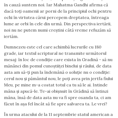
în cauză suntem noi. Iar Mahatma Gandhi afirma că
dacă toți oamenii ar porni de la principiul ochi pentru
ochi în virtutea cărui percepem dreptatea, întreaga
lume ar orbi în cele din urmă. Din perspectiva iertării,
noi nu ne putem numi creștini câtă vreme refuzăm să
iertăm.
Dumnezeu este cel care schimbă lucrurile cu 180
grade, iar textul scriptural ne transmite următorul
mesaj: în loc de condiție care exista în Gradină - să nu
mănânci din pomul cunoștiiței binelui și răului, de data
asta am să-ți pun la îndemână o soluție nu o condiție:
cerul nou și pământul nou, le poți avea prin jertfa fiului
Meu, pe mine m-a costat totul ca tu să le ai. Intinde
mâna și apucă-le. Te-ai obișnuit în Grădină să întinzi
mâna, însă de data asta nu va fi spre osanda ta, ci am
făcut în așa fel încât să fie spre salvarea ta. Le vrei?
În urma atacului de la 11 septembrie statul american a