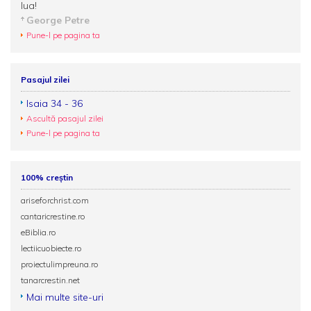
lua!
George Petre
Pune-l pe pagina ta
Pasajul zilei
Isaia 34 - 36
Ascultă pasajul zilei
Pune-l pe pagina ta
100% creștin
ariseforchrist.com
cantaricrestine.ro
eBiblia.ro
lectiicuobiecte.ro
proiectulimpreuna.ro
tanarcrestin.net
Mai multe site-uri