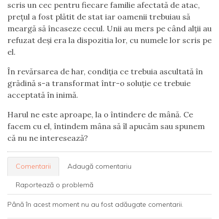
scris un cec pentru fiecare familie afectată de atac,
prețul a fost plătit de stat iar oamenii trebuiau să
meargă să încaseze cecul. Unii au mers pe când alții au
refuzat deși era la dispozitia lor, cu numele lor scris pe
el.
În revărsarea de har, condiția ce trebuia ascultată în
grădină s-a transformat într-o soluție ce trebuie
acceptată în inimă.
Harul ne este aproape, la o întindere de mână. Ce
facem cu el, întindem mâna să îl apucăm sau spunem
că nu ne interesează?
Comentarii
Adaugă comentariu
Raportează o problemă
Până în acest moment nu au fost adăugate comentarii.