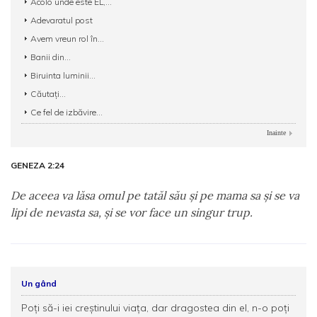
Acolo unde este EL,...
Adevaratul post
Avem vreun rol în...
Banii din...
Biruinta luminii...
Căutați...
Ce fel de izbăvire...
Inainte
GENEZA 2:24
De aceea va lăsa omul pe tatăl său şi pe mama sa şi se va
lipi de nevasta sa, şi se vor face un singur trup.
Un gând
Poţi să-i iei creştinului viaţa, dar dragostea din el, n-o poţi