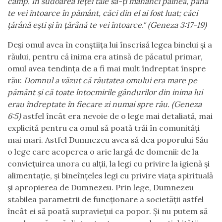
câmp. În sudoarea feţei tale să-ţi mănânci pâinea, până
te vei întoarce în pământ, căci din el ai fost luat; căci
ţărână eşti şi în ţărână te vei întoarce." (Geneza 3:17-19)
Deși omul avea în conștiița lui înscrisă legea binelui și a
răului, pentru că inima era atinsă de păcatul primar,
omul avea tendința de a fi mai mult îndreptat înspre
rău:
Domnul a văzut că răutatea omului era mare pe
pământ şi că toate întocmirile gândurilor din inima lui
erau îndreptate în fiecare zi numai spre rău. (Geneza
6:5)
astfel încât era nevoie de o lege mai detaliată, mai
explicită pentru ca omul să poată trăi în comunități
mai mari. Astfel Dumnezeu avea să dea poporului Său
o lege care acoperea o arie largă de domenii: de la
conviețuirea unora cu alții, la legi cu privire la igienă și
alimentație, și bineînțeles legi cu privire viața spirituală
și apropierea de Dumnezeu. Prin lege, Dumnezeu
stabilea parametrii de funcționare a societății astfel
încât ei să poată supraviețui ca popor. Și nu putem să