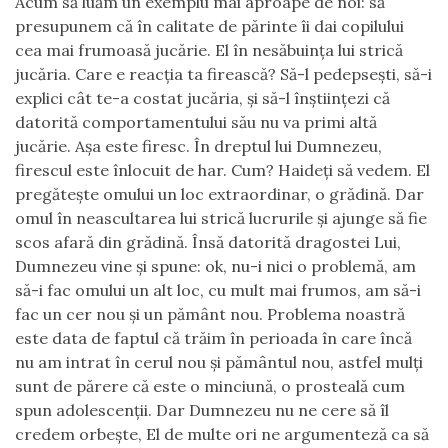
Acum să luăm un exemplu mai aproape de noi: să
presupunem că în calitate de părinte îi dai copilului
cea mai frumoasă jucărie. El în nesăbuința lui strică
jucăria. Care e reacția ta firească? Să-l pedepsești, să-i
explici cât te-a costat jucăria, și să-l înștiințezi că
datorită comportamentului său nu va primi altă
jucărie. Așa este firesc. În dreptul lui Dumnezeu,
firescul este înlocuit de har. Cum? Haideți să vedem. El
pregătește omului un loc extraordinar, o grădină. Dar
omul în neascultarea lui strică lucrurile și ajunge să fie
scos afară din grădină. Însă datorită dragostei Lui,
Dumnezeu vine și spune: ok, nu-i nici o problemă, am
să-i fac omului un alt loc, cu mult mai frumos, am să-i
fac un cer nou și un pământ nou. Problema noastră
este data de faptul că trăim în perioada în care încă
nu am intrat în cerul nou și pământul nou, astfel mulți
sunt de părere că este o minciună, o prosteală cum
spun adolescenții. Dar Dumnezeu nu ne cere să îl
credem orbește, El de multe ori ne argumenteză ca să