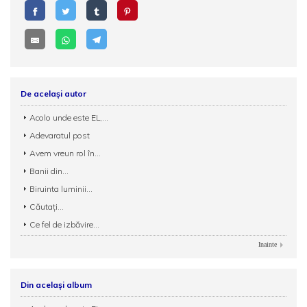
De același autor
Acolo unde este EL,...
Adevaratul post
Avem vreun rol în...
Banii din...
Biruinta luminii...
Căutați...
Ce fel de izbăvire...
Inainte
Din același album