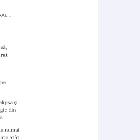
nou….
că,
urat
e
 pe
lipsa și
gic din
e.
 nu numai
tate atât