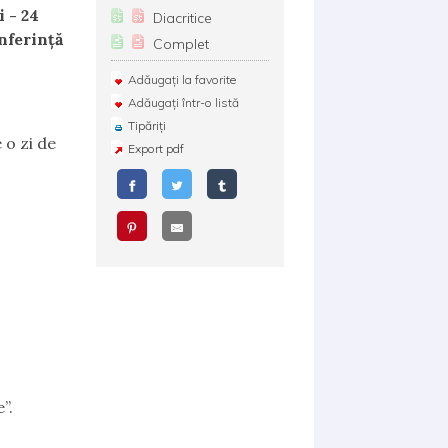
i - 24
Diacritice
nferință
Complet
Adăugați la favorite
Adăugați într-o listă
Tipăriți
e o zi de
Export pdf
”.