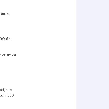
 care
000 de
 vor avea
cipiile
cu ≈ 350