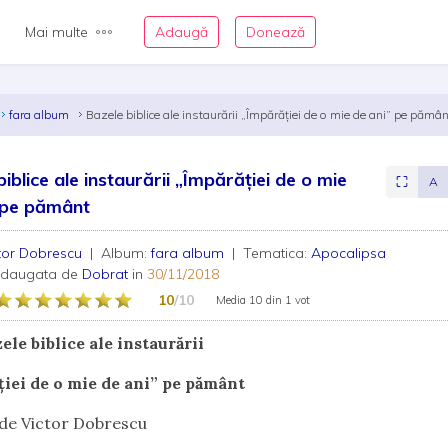
Mai multe
Adaugă
Donează
fara album
Bazele biblice ale instaurării „Împărăției de o mie de ani” pe pămâ
iblice ale instaurării „Împărăției de o mie
⛶
A
 pe pământ
tor Dobrescu
| Album:
fara album
| Tematica:
Apocalipsa
adaugata de
Dobrat
in
30/11/2018
10
/10
Media
10
din
1 vot
biblice ale instaurării
iei de o mie de ani” pe pământ
ctor Dobrescu