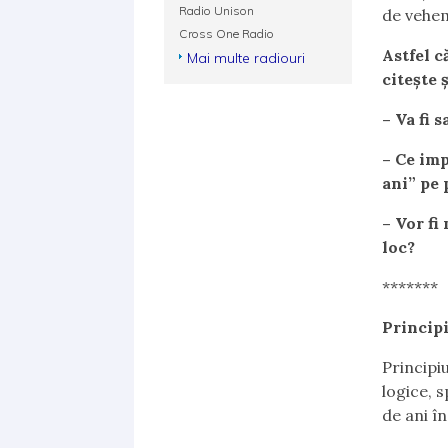
Radio Unison
de vehem
Cross One Radio
Astfel c
Mai multe radiouri
citește 
– Va fi 
– Ce imp
ani” pe
– Vor fi
loc?
*******
Principi
Principi
logice, 
de ani î