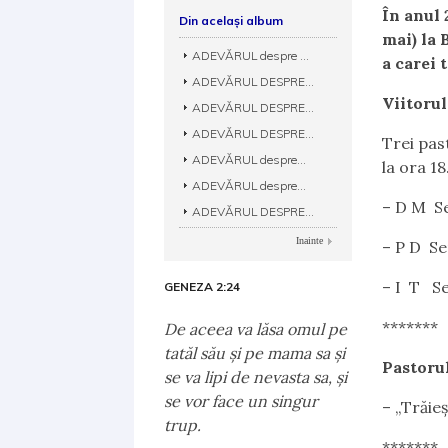
În anul 
Din același album
mai) la 
ADEVĂRUL despre ...
a carei 
ADEVĂRUL DESPRE...
Viitoru
ADEVĂRUL DESPRE...
ADEVĂRUL DESPRE...
Trei past
ADEVĂRUL despre...
la ora 1
ADEVĂRUL despre...
– D M Se
ADEVĂRUL DESPRE...
Inainte
– P D Se
– I T Se
GENEZA 2:24
*******
De aceea va lăsa omul pe
tatăl său şi pe mama sa şi
Pastorul
se va lipi de nevasta sa, şi
se vor face un singur
– „Trăieș
trup.
*******