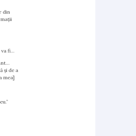
r din
rmații
 va fi…
mânt…
ă și de a
ta mea]
eu.”