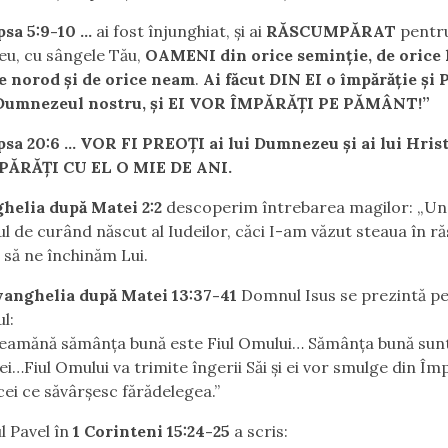
psa 5:9-10 …
ai fost înjunghiat, şi ai
RĂSCUMPĂRAT
pentr
u, cu sângele Tău,
OAMENI din orice seminţie, de orice 
e norod şi de orice neam
.
Ai făcut DIN EI o împărăţie şi
Dumnezeul nostru, şi EI VOR ÎMPĂRĂŢI PE PĂMÂNT!”
sa 20:6 … VOR FI PREOŢI ai lui Dumnezeu şi ai lui Hrist
ĂRĂŢI CU EL O MIE DE ANI.
helia după Matei 2:2
descoperim întrebarea magilor: „Un
l de curând născut al Iudeilor, căci I-am văzut steaua în răs
 să ne închinăm Lui.
anghelia după Matei 13:37-41
Domnul Isus se prezintă pe
l:
seamănă sămânţa bună este Fiul Omului… Sămânţa bună sunt 
ei…Fiul Omului va trimite îngerii Săi şi ei vor smulge din Îm
cei ce săvârşesc fărădelegea.”
l Pavel în
1 Corinteni 15:24-25
a scris: