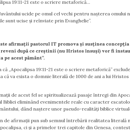
lipsa 19:11-21 este o scriere metaforică…
Cuvântului ucide pe omul cel vechi pentru nașterea omului 
le sunt ucise și reînviate prin Evanghelie”.
ste afirmații pastorul IT promova și susținea concepția 
 reveni după ce creștinii (nu Hristos însuși) vor fi insta
a pe acest pământ”.
a că „Apocalipsa 19:11-21 este o scriere metaforică” exclud
a că va exista o domnie literală de 1000 de ani a lui Hristos
mații de acest fel se spiritualizează pasaje întregi din Apoca
ul Bibliei eliminând evenimentele reale cu caracter escatolo
mântului, dând naștere unor pseudo-realități biblice virtual
n de afirmații pun sub semnul întrebării realitatea literală
Apocalipsa, ci și a primelor trei capitole din Genesa, contes