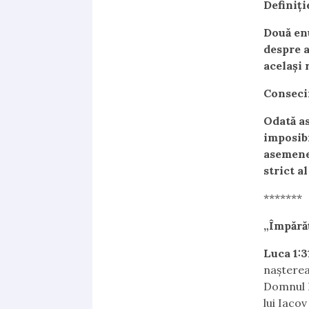
Definiţi
Două enu
despre a
acelaşi 
Conseci
Odată a
imposibi
asemene
strict a
*******
„Împărăț
Luca 1:3
naşterea 
Domnul D
lui Iacov