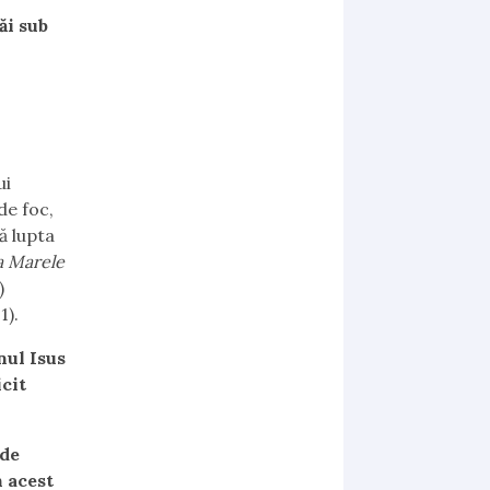
ăi sub
ui
de foc,
ă lupta
a Marele
)
1).
nul Isus
icit
 de
 acest