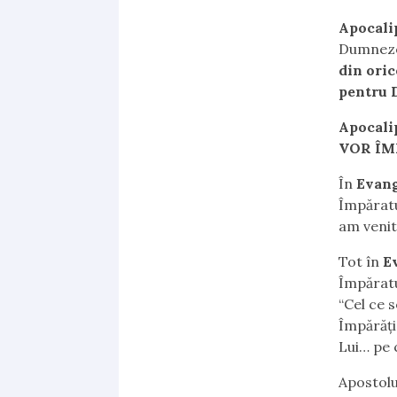
Apocali
Dumneze
din oric
pentru 
Apocalip
VOR ÎMP
În
Evang
Împăratu
am venit
Tot în
Ev
Împăratu
“Cel ce 
Împărăţi
Lui… pe 
Apostolu