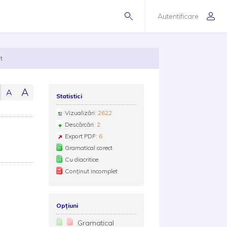
Autentificare
nt
A
A
Statistici
Vizualizări:
2622
Descărcări:
2
Export PDF:
6
Gramatical corect
Cu diacritice
Conținut incomplet
Opțiuni
Gramatical