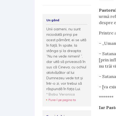
Pastoru
urmă ref
Un gând
despre e
Unii oameni, nu sunt
Printre a
niciodată prinși pe
acest pământ; ei se uită
– „Umani
în față, în spate, la
stânga și la dreapta:
– Satana
”Nu ne vede nimeni! ”,
[prin inf
dar uită să privească în
nu trăi 
sus că Cineva, cu ochiul
atotvăzător al lui
– Satana
Dumnezeu vede tot și
într-o zi, vor trebui să
– [va ex
răspundă în fața Lui.
Bobu Veronica
*******
Pune-l pe pagina ta
Iar Past