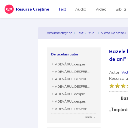
Resurse Creștine
Text
Audio
Video
Biblia
Resurse creștine
Text
Studii
Victor Dobrescu
Bazele b
De același autor
de ani”
ADEVĂRUL despre ...
ADEVĂRUL DESPRE...
Autor:
Vic
Resursa 
ADEVĂRUL DESPRE...
ADEVĂRUL DESPRE...
ADEVĂRUL despre...
Bazele 
ADEVĂRUL despre...
ADEVĂRUL DESPRE...
„Împărăţ
Inainte
de Vi