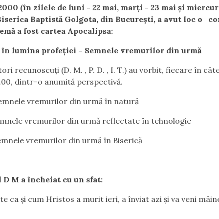
2000 (în zilele de luni - 22 mai, marți - 23 mai și miercur
Biserica Baptistă Golgota, din București, a avut loc o co
temă a fost cartea Apocalipsa:
l în lumina profeției – Semnele vremurilor din urmă
ori recunoscuți (D. M. , P. D. , I. T.) au vorbit, fiecare în cât
8.00, dintr-o anumită perspectivă.
mnele vremurilor din urmă în natură
mnele vremurilor din urmă reflectate în tehnologie
mnele vremurilor din urmă în Biserică
 D M a încheiat cu un sfat:
te ca și cum Hristos a murit ieri, a înviat azi și va veni mâine