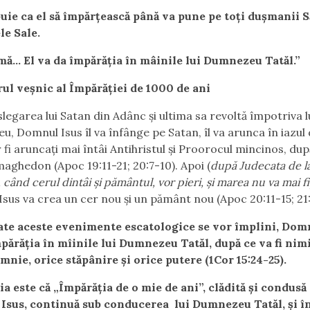
uie ca el să împărţească până va pune pe toţi duşmanii S
le Sale.
mă… El va da împărăţia în mâinile lui Dumnezeu Tatăl.”
ul veșnic al Împărăției de 1000 de ani
legarea lui Satan din Adânc și ultima sa revoltă împotriva l
, Domnul Isus îl va înfânge pe Satan, îl va arunca în iazul 
 fi aruncați mai întâi Antihristul și Proorocul mincinos, dup
maghedon (Apoc 19:11-21; 20:7-10). Apoi (
după Judecata de l
 când cerul dintâi și pământul, vor pieri, și marea nu va mai fi
sus va crea un cer nou și un pământ nou (Apoc 20:11-15; 21:
ate aceste evenimente escatologice se vor împlini, Dom
părăția în mîinile lui Dumnezeu Tatăl, după ce va fi nim
mnie, orice stăpânire și orice putere (1Cor 15:24-25).
a este că „Împărăția de o mie de ani”, clădită și condusă
Isus, continuă sub conducerea lui Dumnezeu Tatăl, și în