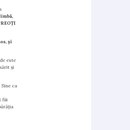
u
limbă,
 PREOŢI
os, şi
de este
ărit şi
 Sine ca
fiii
părăţia