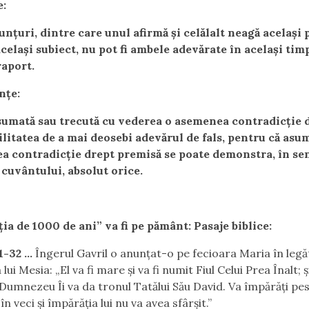
e:
nţuri, dintre care unul afirmă şi celălalt neagă acelaşi 
celaşi subiect, nu pot fi ambele adevărate în acelaşi timp
raport.
nţe:
sumată sau trecută cu vederea o asemenea contradicţie 
litatea de a mai deosebi adevărul de fals, pentru că asu
a contradicţie drept premisă se poate demonstra, în se
l cuvântului, absolut orice.
ia de 1000 de ani” va fi pe pământ: Pasaje biblice:
1-32 …
Îngerul Gavril o anunţat-o pe fecioara Maria în legă
lui Mesia: „El va fi mare şi va fi numit Fiul Celui Prea Înalt; ş
umnezeu Îi va da tronul Tatălui Său David. Va împărăţi pe
 în veci şi împărăţia lui nu va avea sfârşit.”