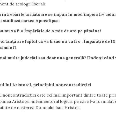
ent de teologii liberali.
ă întrebările următoare se impun în mod imperativ celui
și studiază cartea Apocalipsa:
sau nu va fi o Împărăție de o mie de ani pe pământ?
ortanţă are faptul că va fi sau nu va fi o „Împărăţie de 1
 pământ?
 mai multe judecăţi sau doar una generală? Unde şi când
ul lui Aristotel, principiul noncontradicţiei
ul noncontradicţiei este cel mai important dintre toate prin
spunea Aristotel, întemeietorul logicii, pe care l-a formulat 
nainte de naşterea Domnului Isus Hristos.