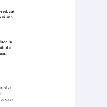
predicat
 şi sub
duce la
mând o
nsul
tură cu
i
ste casa