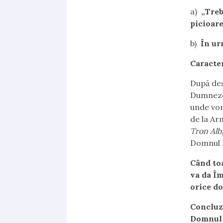
a)
„Treb
picioare
b)
În ur
Caracter
După des
Dumnezeu
unde vor
de la Ar
Tron Alb,
Domnul I
Când to
va da Îm
orice do
Concluzi
Domnul 