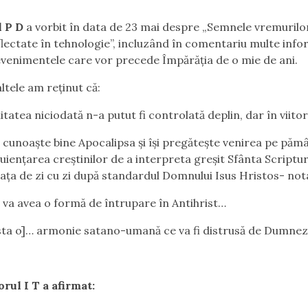
l P D
a vorbit în data de 23 mai despre „Semnele vremurilo
lectate în tehnologie”, incluzând în comentariu multe info
venimentele care vor precede Împărăția de o mie de ani.
ltele am reținut că:
tatea niciodată n-a putut fi controlată deplin, dar în viitor
 cunoaște bine Apocalipsa și își pregătește venirea pe pă
luiențarea creștinilor de a interpreta greșit Sfânta Scriptur
viața de zi cu zi după standardul Domnului Isus Hristos- no
 va avea o formă de întrupare în Antihrist…
ista o]… armonie satano-umană ce va fi distrusă de Dumnez
orul I T a afirmat: