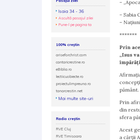
Pasajul zilei
– „Apoca
Isaia 34 - 36
– Sabia 
Ascultă pasajul zilei
– Națiuni
Pune-l pe pagina ta
*******
100% creștin
Prin ace
„Isus va
ariseforchrist.com
împărăți
cantaricrestine.ro
eBiblia.ro
Afirmați
lectiicuobiecte.ro
concepți
proiectulimpreuna.ro
pământ.
tanarcrestin.net
Mai multe site-uri
Prin afir
din rest
sfera pă
Radio creștin
RVE Cluj
Acest ge
RVE Timisoara
a cărții 