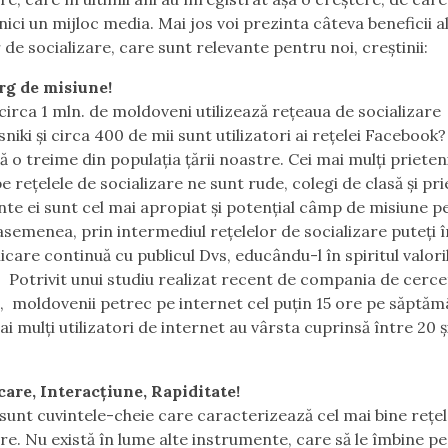
nici un mijloc media. Mai jos voi prezinta câteva beneficii a
 de socializare, care sunt relevante pentru noi, creștinii:
rg de misiune!
ă circa 1 mln. de moldoveni utilizează rețeaua de socializare
niki și circa 400 de mii sunt utilizatori ai rețelei Facebook
 o treime din populația țării noastre. Cei mai mulți prieten
e rețelele de socializare ne sunt rude, colegi de clasă și pri
inte ei sunt cel mai apropiat și potențial câmp de misiune p
asemenea, prin intermediul rețelelor de socializare puteți î
care continuă cu publicul Dvs, educându-l în spiritul valori
. Potrivit unui studiu realizat recent de compania de cerc
 moldovenii petrec pe internet cel puţin 15 ore pe săptă
ai mulţi utilizatori de internet au vârsta cuprinsă între 20 ş
are, Interacțiune, Rapiditate!
sunt cuvintele-cheie care caracterizează cel mai bine rețel
are. Nu există în lume alte instrumente, care să le îmbine p