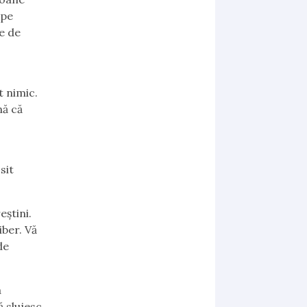
 pe
e de
t nimic.
nă că
sit
eștini.
iber. Vă
de
a
ă slujesc.