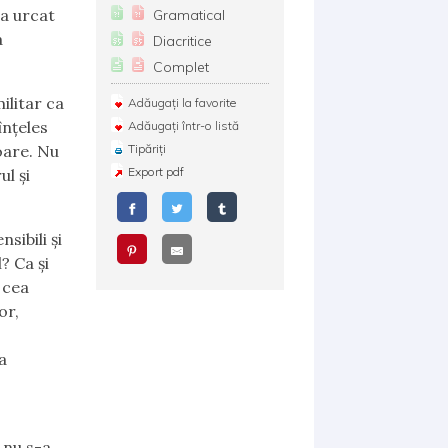
 a urcat
Gramatical
a
Diacritice
Complet
ilitar ca
Adăugați la favorite
înțeles
Adăugați într-o listă
oare. Nu
Tipăriți
Export pdf
l și
sibili și
? Ca și
 cea
or,
a
e nu s-a