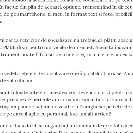
Eu fac uz din plin de această opțiune, transmițând în direct
, de pe smartphone-ul meu, în format text și foto, predicil
.
ilizarea rețelelor de socializare nu trebuie să plătiți absolu
t. Plătiți doar pentru serviciile de internet. Aceasta înseam
strument poate fi folosit de orice creștin, care are acces la
.
vedeți rețelele de socializare oferă posibilități uriașe. A so
 le valorificăm.
sunt folosite înțelept, acestea vor deveni o cursă pentru cr
espre aceste pericole am scris într-un articol al ziarului L
rtăși un plan de acțiuni de vestire a Evangheliei pe rețelele 
re pe care îl aplic eu personal, într-un alt articol!
nea, dacă doriți să organizați un seminar despre folosire
 de socializare în biserica Dvs, eu sunt disponibil să vin să v