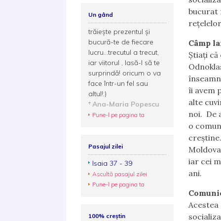
bucurat 
Un gând
rețelelor
trăieşte prezentul şi
bucură-te de fiecare
Câmp la
lucru...trecutul a trecut,
Știați c
iar viitorul , lasă-l să te
Odnoklas
surprindă! oricum o va
înseamnă
face într-un fel sau
îi avem p
altul!:)
alte cuv
Ana-Maria Popescu
noi. De 
Pune-l pe pagina ta
o comuni
creștine
Pasajul zilei
Moldova,
iar cei m
Isaia 37 - 39
ani.
Ascultă pasajul zilei
Pune-l pe pagina ta
Comunic
Acestea 
socializ
100% creștin