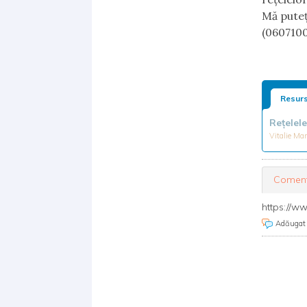
Mă puteț
(0607100
Resurs
Rețelele
Vitalie Ma
Coment
https://ww
Adăugat