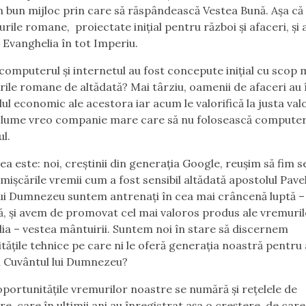
n bun mijloc prin care să răspândească Vestea Bună. Așa că
rile romane, proiectate inițial pentru război și afaceri, și 
 Evanghelia în tot Imperiu.
ă computerul și internetul au fost concepute inițial cu scop m
rile romane de altădată? Mai târziu, oamenii de afaceri au 
lul economic ale acestora iar acum le valorifică la justa val
n lume vreo companie mare care să nu folosească computeru
ul.
a este: noi, creștinii din generația Google, reușim să fim sen
 mișcările vremii cum a fost sensibil altădată apostolul Pavel
 lui Dumnezeu suntem antrenați în cea mai crâncenă luptă –
lă, și avem de promovat cel mai valoros produs ale vremuril
ia – vestea mântuirii. Suntem noi în stare să discernem
tățile tehnice pe care ni le oferă generația noastră pentru 
 Cuvântul lui Dumnezeu?
oportunitățile vremurilor noastre se numără și rețelele de
re, care în ultimii ani au înregistrat așa o creștere, de car