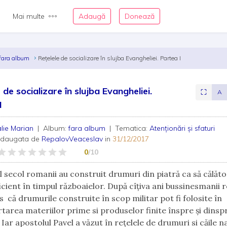
Mai multe
Adaugă
Donează
fara album
Rețelele de socializare în slujba Evangheliei. Partea I
 de socializare în slujba Evangheliei.
⛶
A
I
alie Marian
| Album:
fara album
| Tematica:
Atenționări și sfaturi
adaugata de
RepalovVeaceslav
in
31/12/2017
0
/10
l secol romanii au construit drumuri din piatră ca să călăt
ficient în timpul războaielor. După cîțiva ani bussinesmanii
s că drumurile construite în scop militar pot fi folosite în
tarea materiilor prime si produselor finite înspre și dinsp
Iar apostolul Pavel a văzut în rețelele de drumuri si căile n