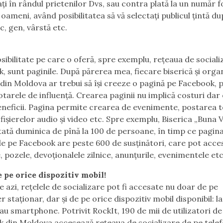
i în rândul prietenilor Dvs, sau contra plată la un număr f
oameni, având posibilitatea să vă selectați publicul țintă du
c, gen, vârstă etc.
osibilitate pe care o oferă, spre exemplu, rețeaua de sociali
, sunt paginile. După părerea mea, fiecare biserică și orga
 din Moldova ar trebui să își creeze o pagină pe Facebook, 
hotarele de influență. Crearea paginii nu implică costuri dar
neficii. Pagina permite crearea de evenimente, postarea te
 fișierelor audio și video etc. Spre exemplu, Biserica „Buna V
itată duminica de pînă la 100 de persoane, în timp ce pagin
de pe Facebook are peste 600 de susținători, care pot acce
, pozele, devoționalele zilnice, anunțurile, evenimentele etc
 pe orice dispozitiv mobil!
e azi, rețelele de socializare pot fi accesate nu doar de pe
 staționar, dar și de pe orice dispozitiv mobil disponibil: l
sau smartphone. Potrivit RockIt, 190 de mii de utilizatori de
 din Moldova accesează rețeaua de socializare de pe tele