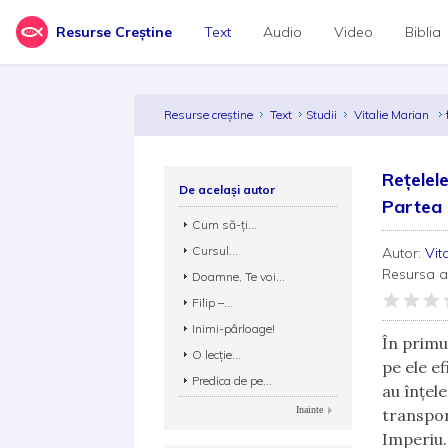
Resurse Creștine
Text
Audio
Video
Biblia
Resurse creștine
Text
Studii
Vitalie Marian
Rețelele
De același autor
Partea 
Cum să-ți...
Cursul...
Autor:
Vit
Resursa 
Doamne, Te voi...
Filip –...
Inimi-pârloage!
În primu
O lecție...
pe ele e
Predica de pe...
au înțele
Inainte
transpor
Imperiu. 