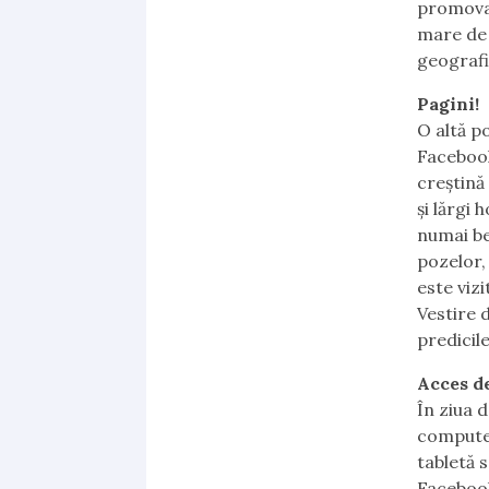
promovaț
mare de 
geografi
Pagini!
O altă p
Facebook
creștină
și lărgi 
numai be
pozelor,
este viz
Vestire 
predicile
Acces de
În ziua d
computer
tabletă 
Facebook