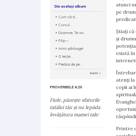
atunci u
Din același album
pe drumu
Cum să-ți...
predicat
Cursul...
Știați c
Doamne, Te voi...
și drumu
Filip –...
potenția
Inimi-pârloage!
există î
O lecție...
internet
Predica de pe...
Întrebare
Inainte
atenți la
copii ai
PROVERBELE 6:20
spiritua
Fiule, păzeşte sfaturile
Evanghel
tatălui tău şi nu lepăda
oportuni
învăţătura mamei tale:
răspândi
Printre 
socializa