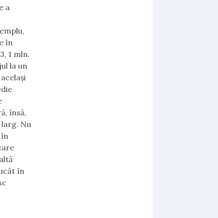
e a
xemplu,
e în
, 1 mln.
ul la un
 același
edie
e
ă, însă,
 larg. Nu
 în
zare
altă
ucât în
sc