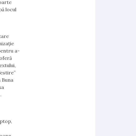
oarte
pă locul
zare
nizație
pentru a-
 oferă
xtului,
estire”
a Buna
sa
.
aptop,
foane