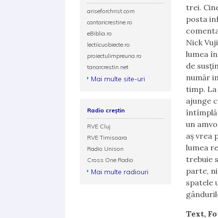
trei. Cin
ariseforchrist.com
posta inf
cantaricrestine.ro
comentat
eBiblia.ro
Nick Vuji
lectiicuobiecte.ro
lumea în
proiectulimpreuna.ro
de susți
tanarcrestin.net
număr im
Mai multe site-uri
timp. La
ajunge c
Radio creștin
întîmplă 
un amvon
RVE Cluj
aș vrea 
RVE Timisoara
lumea re
Radio Unison
trebuie 
Cross One Radio
parte, n
Mai multe radiouri
spatele 
gândurile
Text, Fo