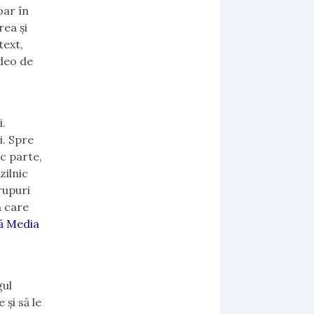
oar în
rea și
text,
ideo de
i.
i. Spre
c parte,
zilnic
rupuri
n care
lă Media
gul
 și să le