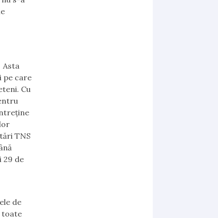
le
? Asta
i pe care
eteni. Cu
entru
ntreține
lor
etări TNS
mână
i 29 de
ele de
e toate