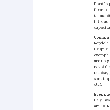
Dacă în 
format t
transmit
foto, au
capacita
Comunic
Rețelele
Grupuril
exemplu,
are un g
nevoi de
închise, 
sunt imp
etc).
Evenime
Ca și Bi
anului. R