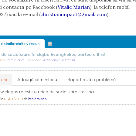
i contacta pe Facebook (
Vitalie Marian
), la telefon mobil
27) sau la e-mail (
christianimpact@gmail. com
)
e similare/alte versiuni
 de socializare în slujba Evangheliei, partea a II-a!
rian
|
fara album
| Tematica:
Atenționări și sfaturi
arii
Adaugă comentariu
Raportează o problemă
w.elogos.ro este o retea de socializare crestina.
 în
06/01/2019
de
beniaminqb