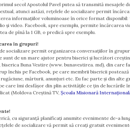
primul secol Apostolul Pavel putea să transmită mesajele d
extual, atunci astăzi, rețelele de socializare permit încărca
erea informațiilor voluminoase în orice format disponibil: 
dio și video. Facebook, spre exemplu, permite încărcarea v
tea de pînă la 1 GB, o predică spre exemplu.
area în grupuri!
 de socializare permit organizarea conversațiilor în grupur
e sunt de un mare ajutor pentru biserici și lucrători creștin
 biserica Buna Vestire (www. bunavestirea. md), din care fa
rup închis pe Facebook, pe care membrii bisericii postează 
 rugăciune, mărturii, anunțuri etc. Eu fac parte și din alte g
pe care îmi desfășor din plin activitățile ce țin de lucrările î
licat (Moldova Creștină TV,
Școala Misionară Internaționa
nte!
serică, cu siguranță planificați anumite evenimente de-a lun
ețelele de socializare vă permit să creați gratuit evenimente