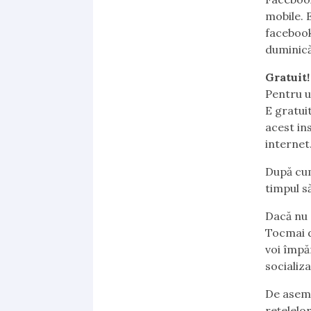
mobile. 
facebook
duminică
Gratuit!
Pentru ut
E gratui
acest in
internet
După cum 
timpul să
Dacă nu 
Tocmai d
voi împă
socializa
De aseme
rețelelor