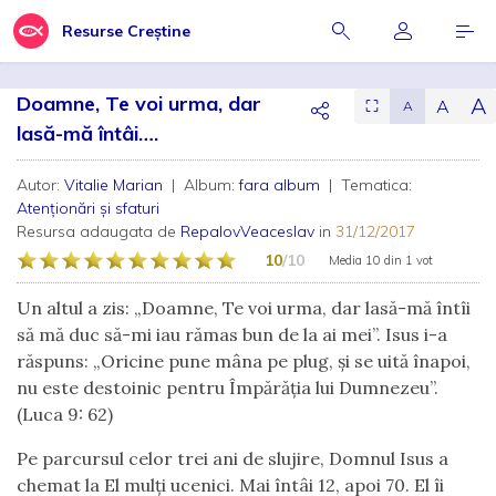
Resurse Creștine
Doamne, Te voi urma, dar
A
A
⛶
A
lasă-mă întâi….
Autor:
Vitalie Marian
| Album:
fara album
| Tematica:
Atenționări și sfaturi
Resursa adaugata de
RepalovVeaceslav
in
31/12/2017
10
/10
Media
10
din
1 vot
Un altul a zis: „Doamne, Te voi urma, dar lasă-mă întîi
să mă duc să-mi iau rămas bun de la ai mei”. Isus i-a
răspuns: „Oricine pune mâna pe plug, și se uită înapoi,
nu este destoinic pentru Împărăția lui Dumnezeu”.
(Luca 9: 62)
Pe parcursul celor trei ani de slujire, Domnul Isus a
chemat la El mulți ucenici. Mai întâi 12, apoi 70. El îi