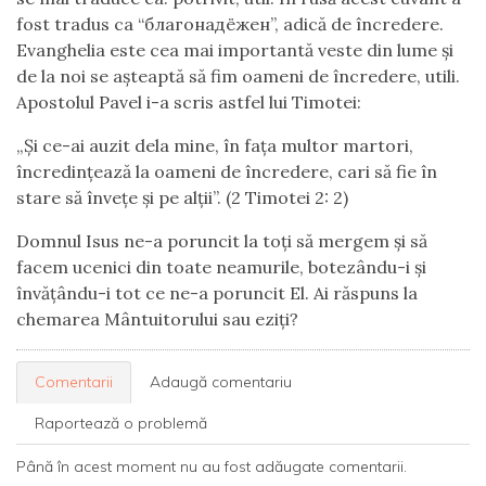
fost tradus ca “благонадёжен”, adică de încredere.
Evanghelia este cea mai importantă veste din lume și
de la noi se așteaptă să fim oameni de încredere, utili.
Apostolul Pavel i-a scris astfel lui Timotei:
„Și ce-ai auzit dela mine, în fața multor martori,
încredințează la oameni de încredere, cari să fie în
stare să învețe și pe alții”. (2 Timotei 2: 2)
Domnul Isus ne-a poruncit la toți să mergem și să
facem ucenici din toate neamurile, botezându-i și
învățându-i tot ce ne-a poruncit El. Ai răspuns la
chemarea Mântuitorului sau eziți?
Comentarii
Adaugă comentariu
Raportează o problemă
Până în acest moment nu au fost adăugate comentarii.