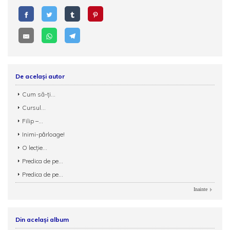
De același autor
Cum să-ți...
Cursul...
Filip –...
Inimi-pârloage!
O lecție...
Predica de pe...
Predica de pe...
Inainte
Din același album