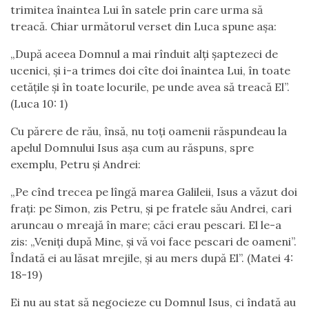
trimitea înaintea Lui în satele prin care urma să
treacă. Chiar următorul verset din Luca spune așa:
„După aceea Domnul a mai rînduit alți șaptezeci de
ucenici, și i-a trimes doi cîte doi înaintea Lui, în toate
cetățile și în toate locurile, pe unde avea să treacă El”.
(Luca 10: 1)
Cu părere de rău, însă, nu toți oamenii răspundeau la
apelul Domnului Isus așa cum au răspuns, spre
exemplu, Petru și Andrei:
„Pe cînd trecea pe lîngă marea Galileii, Isus a văzut doi
frați: pe Simon, zis Petru, și pe fratele său Andrei, cari
aruncau o mreajă în mare; căci erau pescari. El le-a
zis: „Veniți după Mine, și vă voi face pescari de oameni”.
Îndată ei au lăsat mrejile, și au mers după El”. (Matei 4:
18-19)
Ei nu au stat să negocieze cu Domnul Isus, ci îndată au