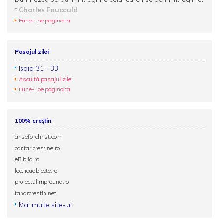
Charles Foucauld
Pune-l pe pagina ta
Pasajul zilei
Isaia 31 - 33
Ascultă pasajul zilei
Pune-l pe pagina ta
100% creștin
ariseforchrist.com
cantaricrestine.ro
eBiblia.ro
lectiicuobiecte.ro
proiectulimpreuna.ro
tanarcrestin.net
Mai multe site-uri