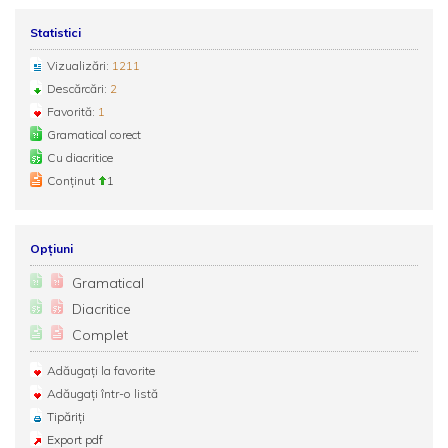
Statistici
Vizualizări:
1211
Descărcări:
2
Favorită:
1
Gramatical corect
Cu diacritice
Conținut
1
Opțiuni
Gramatical
Diacritice
Complet
Adăugați la favorite
Adăugați într-o listă
Tipăriți
Export pdf