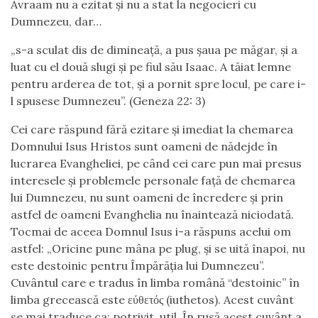
Avraam nu a ezitat și nu a stat la negocieri cu
Dumnezeu, dar…
„s-a sculat dis de dimineață, a pus șaua pe măgar, și a
luat cu el două slugi și pe fiul său Isaac. A tăiat lemne
pentru arderea de tot, și a pornit spre locul, pe care i-
l spusese Dumnezeu”. (Geneza 22: 3)
Cei care răspund fără ezitare și imediat la chemarea
Domnului Isus Hristos sunt oameni de nădejde în
lucrarea Evangheliei, pe când cei care pun mai presus
interesele și problemele personale față de chemarea
lui Dumnezeu, nu sunt oameni de încredere și prin
astfel de oameni Evanghelia nu înaintează niciodată.
Tocmai de aceea Domnul Isus i-a răspuns acelui om
astfel: „Oricine pune mâna pe plug, și se uită înapoi, nu
este destoinic pentru Împărăția lui Dumnezeu”.
Cuvântul care e tradus în limba română “destoinic” în
limba grecească este εύθετός (iuthetos). Acest cuvânt
se mai traduce ca: potrivit, util. În rusă acest cuvânt a