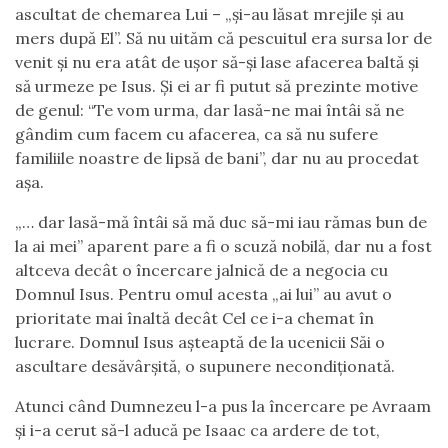
ascultat de chemarea Lui – „și-au lăsat mrejile și au
mers după El”. Să nu uităm că pescuitul era sursa lor de
venit și nu era atât de ușor să-și lase afacerea baltă și
să urmeze pe Isus. Și ei ar fi putut să prezinte motive
de genul: “Te vom urma, dar lasă-ne mai întâi să ne
gândim cum facem cu afacerea, ca să nu sufere
familiile noastre de lipsă de bani”, dar nu au procedat
așa.
„… dar lasă-mă întâi să mă duc să-mi iau rămas bun de
la ai mei” aparent pare a fi o scuză nobilă, dar nu a fost
altceva decât o încercare jalnică de a negocia cu
Domnul Isus. Pentru omul acesta „ai lui” au avut o
prioritate mai înaltă decât Cel ce i-a chemat în
lucrare. Domnul Isus așteaptă de la ucenicii Săi o
ascultare desăvârșită, o supunere necondiționată.
Atunci când Dumnezeu l-a pus la încercare pe Avraam
și i-a cerut să-l aducă pe Isaac ca ardere de tot,