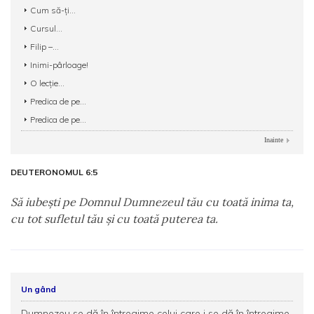
Cum să-ți...
Cursul...
Filip –...
Inimi-pârloage!
O lecție...
Predica de pe...
Predica de pe...
Inainte
DEUTERONOMUL 6:5
Să iubeşti pe Domnul Dumnezeul tău cu toată inima ta,
cu tot sufletul tău şi cu toată puterea ta.
Un gând
Dumnezeu se dă în întregime celui care i se dă în întregime.