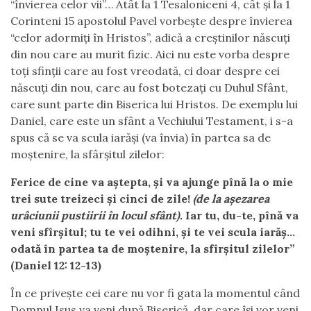
“învierea celor vii”… Atât la 1 Tesaloniceni 4, cât și la 1
Corinteni 15 apostolul Pavel vorbește despre învierea
“celor adormiți în Hristos”, adică a creștinilor născuți
din nou care au murit fizic. Aici nu este vorba despre
toți sfinții care au fost vreodată, ci doar despre cei
născuți din nou, care au fost botezați cu Duhul Sfânt,
care sunt parte din Biserica lui Hristos. De exemplu lui
Daniel, care este un sfânt a Vechiului Testament, i s-a
spus că se va scula iarăși (va învia) în partea sa de
moștenire, la sfârșitul zilelor:
Ferice de cine va aştepta, şi va ajunge pînă la o mie
trei sute treizeci şi cinci de zile!
(de la așezarea
urâciunii pustiirii în locul sfânt).
Iar tu, du-te, pînă va
veni sfîrşitul; tu te vei odihni, şi te vei scula iarăş…
odată în partea ta de moştenire, la sfîrşitul zilelor”
(Daniel 12: 12-13)
În ce privește cei care nu vor fi gata la momentul când
Domnul Isus va veni după Biserică, dar care își vor veni