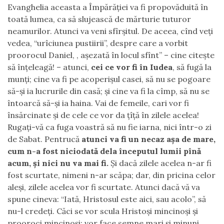
Evanghelia aceasta a Împărăţiei va fi propovăduită în
toată lumea, ca să slujească de mărturie tuturor
neamurilor. Atunci va veni sfîrşitul. De aceea, cînd veţi
vedea, “urîciunea pustiirii”, despre care a vorbit
proorocul Daniel, , aşezată în locul sfînt” – cine citeşte
să înţeleagă! – atunci,
cei ce vor fi în Iudea
, să fugă la
munţi; cine va fi pe acoperişul casei, să nu se pogoare
să-şi ia lucrurile din casă; şi cine va fi la cîmp, să nu se
întoarcă să-şi ia haina. Vai de femeile, cari vor fi
însărcinate şi de cele ce vor da ţîţă în zilele acelea!
Rugaţi-vă ca fuga voastră să nu fie iarna, nici într-o zi
de Sabat. Pentrucă
atunci va fi un necaz aşa de mare,
cum n-a fost niciodată dela începutul lumii pînă
acum, şi nici nu va mai fi.
Şi dacă zilele acelea n-ar fi
fost scurtate, nimeni n-ar scăpa; dar, din pricina celor
aleşi, zilele acelea vor fi scurtate. Atunci dacă vă va
spune cineva: “Iată, Hristosul este aici, sau acolo”, să
nu-l credeţi. Căci se vor scula Hristoşi mincinoşi şi
prooroci mincinoşi; vor face semne mari şi minuni,