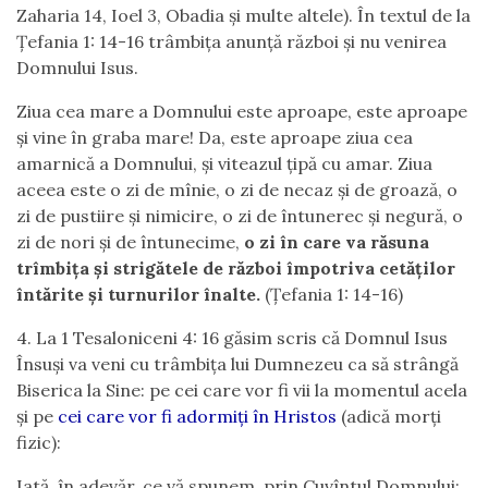
Zaharia 14, Ioel 3, Obadia și multe altele). În textul de la
Țefania 1: 14-16 trâmbița anunță război și nu venirea
Domnului Isus.
Ziua cea mare a Domnului este aproape, este aproape
şi vine în graba mare! Da, este aproape ziua cea
amarnică a Domnului, şi viteazul ţipă cu amar. Ziua
aceea este o zi de mînie, o zi de necaz şi de groază, o
zi de pustiire şi nimicire, o zi de întunerec şi negură, o
zi de nori şi de întunecime,
o zi în care va răsuna
trîmbiţa şi strigătele de război împotriva cetăţilor
întărite şi turnurilor înalte.
(Țefania 1: 14-16)
4. La 1 Tesaloniceni 4: 16 găsim scris că Domnul Isus
Însuși va veni cu trâmbița lui Dumnezeu ca să strângă
Biserica la Sine: pe cei care vor fi vii la momentul acela
și pe
cei care vor fi adormiți în Hristos
(adică morți
fizic):
Iată, în adevăr, ce vă spunem, prin Cuvîntul Domnului: