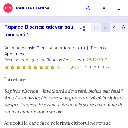
Resurse Creștine
Răpirea Bisericii: adevăr sau
A
A
⛶
A
minciună?
Autor:
Anastasia Filat
| Album:
fara album
| Tematica:
Apocalipsa
Resursa adaugata de
RepalovVeaceslav
in
28/12/2017
9
/10
Media
9
din
1 vot
Întrebare:
Răpirea bisericii – învățătură adevărată, biblică sau falsă?
Am citit un
articol
în care se argumentează că învățătura
despre “răpirea Bisericii” este un fals și are o vechime de
nu mai mult de două secole.
Articolul la care face referință cititorul nostru se