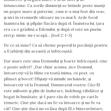
întunecime. Ca zorile dimineţii se întinde peste munţi
un popor mare şi puternic, cum n-a mai fost din veac,
şi nici în vremurile viitoare nu va mai fi. Arde focul
înaintea lui, şi pîlpăie flacăra după el. Înaintea lui, ţara
era ca o grădină a Edenului, şi după el este un pustiu
sterp: nimic nu-i scapă… (Ioel 2: 1-3)
De ce să sune? Ca să cheme poporul la pocăință pentru
a fi izbăviți din această zi înfricoșată:
Dar mare este ziua Domnului şi foarte înfricoşată: cine
o poate suferi? „Dar chiar acuma, zice Domnul,
întoarceţi-vă la Mine cu toată inima, cu post, cu
plînset şi bocet! Sfîşiaţi-vă inimile nu hainele, şi
întoarceţi-vă la Domnul, Dumnezeul vostru. Căci El
este milostiv şi plin de îndurare, îndelung răbdător şi
bogat în bunătate, şi-I pare rău de relele pe cari le
trimete. Cine ştie dacă nu Se va întoarce şi nu Se va
căi? Cine ştie dacă nu va lăsa după El o binecuvîntare,