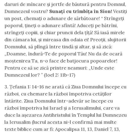
daruri de mîncare şi jertfe de băutură pentru Domnul,
Dumnezeul vostru?
Sunaţi cu trîmbiţa în Sion!
Vestiţi
un post, chemaţi o adunare de sărbătoare! “ Strîngeţi
poporul, ţineţi o adunare sfîntă! Aduceţi pe bătrîni,
strîngeţi copiii, şi chiar pruncii dela ţîţă! Să iasă mirele
din cămara lui, şi mireasa din odaia ei! Preoţii, slujitorii
Domnului, să plîngă între tindă şi altar, şi să zică:
„Doamne, îndură-Te de poporul Tău! Nu da de ocară
moştenirea Ta, n-o face de batjocura popoarelor!
Pentru ce să se zică printre neamuri: „Unde este
Dumnezeul lor? ” (Ioel 2: 11b-17)
3. Țefania 1: 14-16 ne arată că Ziua Domnului începe cu
război, cu chemare la război împotriva cetăților
întărite. Ziua Domnului într-adevăr se începe cu
război împotriva lui Israel și a Ierusalimului, care va
duce la așezarea Antihristului în Templul lui Dumnezeu
la Ierusalim (lucrul acesta ni-l confirmă mai multe
texte biblice cum ar fi: Apocalipsa 11, 13, Daniel 7, 13,