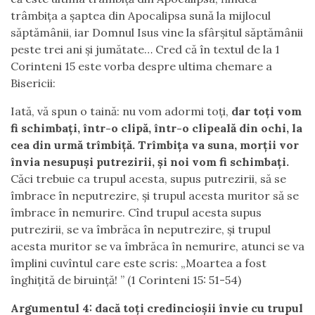
trâmbița a șaptea din Apocalipsa sună la mijlocul
săptămânii, iar Domnul Isus vine la sfârșitul săptămânii
peste trei ani și jumătate… Cred că în textul de la 1
Corinteni 15 este vorba despre ultima chemare a
Bisericii:
Iată, vă spun o taină: nu vom adormi toţi,
dar toţi vom
fi schimbaţi, într-o clipă, într-o clipeală din ochi, la
cea din urmă trîmbiţă. Trîmbiţa va suna, morţii vor
învia nesupuşi putrezirii, şi noi vom fi schimbaţi.
Căci trebuie ca trupul acesta, supus putrezirii, să se
îmbrace în neputrezire, şi trupul acesta muritor să se
îmbrace în nemurire. Cînd trupul acesta supus
putrezirii, se va îmbrăca în neputrezire, şi trupul
acesta muritor se va îmbrăca în nemurire, atunci se va
împlini cuvîntul care este scris: „Moartea a fost
înghiţită de biruinţă! ” (1 Corinteni 15: 51-54)
Argumentul 4: dacă toți credincioșii învie cu trupul