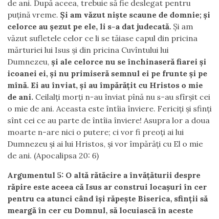
de ani. După aceea, trebuie să fie deslegat pentru
puţină vreme.
Şi am văzut nişte scaune de domnie; şi
celorce au şezut pe ele, li s-a dat judecată.
Şi am
văzut sufletele celor ce li se tăiase capul din pricina
mărturiei lui Isus şi din pricina Cuvîntului lui
Dumnezeu,
şi ale celorce nu se închinaseră fiarei şi
icoanei ei, şi nu primiseră semnul ei pe frunte şi pe
mînă. Ei au înviat, şi au împărăţit cu Hristos o mie
de ani.
Ceilalţi morţi n-au înviat pînă nu s-au sfîrşit cei
o mie de ani. Aceasta este întîia înviere. Fericiţi şi sfinţi
sînt cei ce au parte de întîia înviere! Asupra lor a doua
moarte n-are nici o putere; ci vor fi preoţi ai lui
Dumnezeu şi ai lui Hristos, şi vor împărăţi cu El o mie
de ani. (Apocalipsa 20: 6)
Argumentul 5: O altă rătăcire a învățăturii despre
răpire este aceea că Isus ar construi locașuri în cer
pentru ca atunci când își răpește Biserica, sfinții să
meargă în cer cu Domnul, să locuiască în aceste