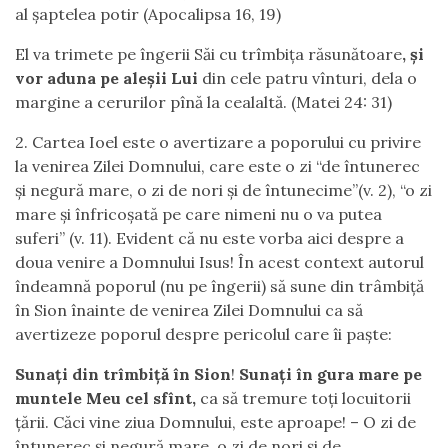
al șaptelea potir (Apocalipsa 16, 19)
El va trimete pe îngerii Săi cu trîmbiţa răsunătoare
, şi
vor aduna pe aleşii Lui
din cele patru vînturi, dela o
margine a cerurilor pînă la cealaltă. (Matei 24: 31)
2. Cartea Ioel este o avertizare a poporului cu privire
la venirea Zilei Domnului, care este o zi “de întunerec
şi negură mare, o zi de nori şi de întunecime”(v. 2), “o zi
mare și înfricoșată pe care nimeni nu o va putea
suferi” (v. 11). Evident că nu este vorba aici despre a
doua venire a Domnului Isus! În acest context autorul
îndeamnă poporul (nu pe îngerii) să sune din trâmbiță
în Sion înainte de venirea Zilei Domnului ca să
avertizeze poporul despre pericolul care îi paște:
Sunaţi din trîmbiţă în Sion
!
Sunaţi în gura mare pe
muntele Meu cel sfînt,
ca să tremure toţi locuitorii
ţării. Căci vine ziua Domnului, este aproape! – O zi de
întunerec şi negură mare, o zi de nori şi de