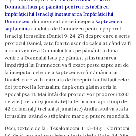
Domnului Isus pe pământ pentru restabilirea
împărăției lui Israel și instaurarea Împărăției lui
Dumnezeu
, din moment ce se începe a
șaptezecea
săptămână
rânduită de Dumnezeu pentru poporul
Israel și Ierusalim (Daniel 9: 24-27) despre care a scris
prorocul Daniel, este foarte ușor de calculat când va fi
a doua venire a Domnului Isus pe pământ: a doua
venire a Domnului Isus pe pământ și instaurarea
Împărăției lui Dumnezeu va fi exact peste șapte ani de
la începutul celei de a șaptezecea săptămâni a lui
Daniel, care va fi marcată de începutul activității celor
doi proroci la Ierusalim, după cum găsim scris la
Apocalipsa 11. Mai întâi doi proroci vor prooroci 1260
de zile (trei ani și jumătate) la Ierusalim, apoi timp de
42 de luni (alți trei ani și jumătate) Antihristul va sta la
Ierusalim, având o stăpânire mare și putere mondială.
Deci, textele de la 1 Tesaloniceni 4: 13-18 și 1 Corinteni
15: 51-54 nu sunt paralele cu textul de la Matei 24: 29-