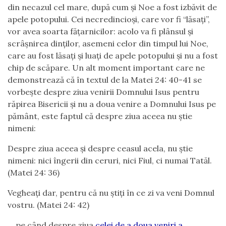
din necazul cel mare, după cum și Noe a fost izbăvit de
apele potopului. Cei necredincioși, care vor fi “lăsați”,
vor avea soarta fățarnicilor: acolo va fi plânsul și
scrâșnirea dinților, asemeni celor din timpul lui Noe,
care au fost lăsați și luați de apele potopului și nu a fost
chip de scăpare. Un alt moment important care ne
demonstrează că în textul de la Matei 24: 40-41 se
vorbește despre ziua venirii Domnului Isus pentru
răpirea Bisericii și nu a doua venire a Domnului Isus pe
pământ, este faptul că despre ziua aceea nu știe
nimeni:
Despre ziua aceea şi despre ceasul acela, nu ştie
nimeni: nici îngerii din ceruri, nici Fiul, ci numai Tatăl.
(Matei 24: 36)
Vegheaţi dar, pentru că nu ştiţi în ce zi va veni Domnul
vostru. (Matei 24: 42)
… pe când despre ziua
celei de a doua veniri a