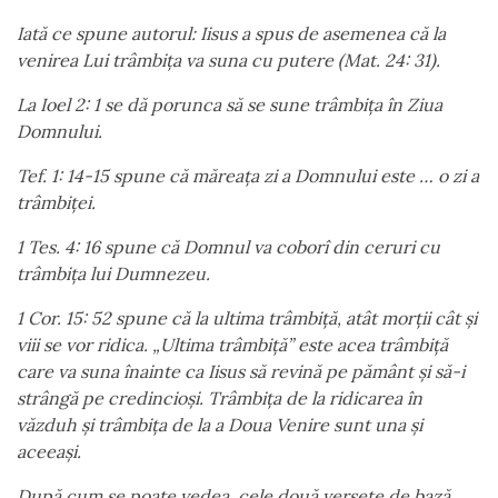
Iată ce spune autorul: Iisus a spus de asemenea că la
venirea Lui trâmbița va suna cu putere (Mat. 24: 31).
La Ioel 2: 1 se dă porunca să se sune trâmbița în Ziua
Domnului.
Tef. 1: 14-15 spune că măreața zi a Domnului este … o zi a
trâmbiței.
1 Tes. 4: 16 spune că Domnul va coborî din ceruri cu
trâmbița lui Dumnezeu.
1 Cor. 15: 52 spune că la ultima trâmbiță, atât morţii cât și
viii se vor ridica. „Ultima trâmbiță” este acea trâmbiță
care va suna înainte ca Iisus să revină pe pământ și să-i
strângă pe credincioși. Trâmbița de la ridicarea în
văzduh și trâmbița de la a Doua Venire sunt una și
aceeași.
După cum se poate vedea, cele două versete de bază