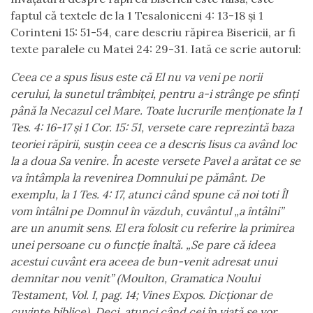
faptul că textele de la 1 Tesaloniceni 4: 13-18 și 1
Corinteni 15: 51-54, care descriu răpirea Bisericii, ar fi
texte paralele cu Matei 24: 29-31. Iată ce scrie autorul:
Ceea ce a spus Iisus este c
ă
El nu va veni pe norii
cerului, la sunetul trâmbiței, pentru a-i strânge pe sfinți
pân
ă
la Necazul cel Mare. Toate lucrurile menționate la 1
Tes. 4: 16-17 și 1 Cor. 15: 51, versete care reprezint
ă
baza
teoriei r
ă
pirii, susțin ceea ce a descris Iisus ca având loc
la a doua Sa venire. În aceste versete Pavel a ar
ă
tat ce se
va întâmpla la revenirea Domnului pe p
ă
mânt. De
exemplu, la 1 Tes. 4: 17, atunci când spune c
ă
noi toti Îl
vom întâlni pe Domnul în v
ă
zduh, cuvântul „a întâlni”
are un anumit sens. El era folosit cu referire la primirea
unei persoane cu o funcție înalt
ă
. „Se pare c
ă
ideea
acestui cuvânt era aceea de bun-venit adresat unui
demnitar nou venit” (Moulton, Gramatica Noului
Testament, Vol. I, pag. 14; Vines Expos. Dicționar de
cuvinte biblice). Deci, atunci când cei în viaț
ă
se vor