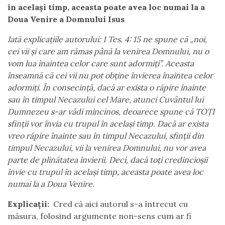
în același timp, aceasta poate avea loc numai la a
Doua Venire a Domnului Isus
Iată explicațiile autorului: 1 Tes. 4: 15 ne spune că „noi,
cei vii și care am rămas până la venirea Domnului, nu o
vom lua înaintea celor care sunt adormiți”. Aceasta
înseamnă că cei vii nu pot obține învierea înaintea celor
adormiți. În consecință, dacă ar exista o răpire înainte
sau în timpul Necazului cel Mare, atunci Cuvântul lui
Dumnezeu s-ar vădi mincinos, deoarece spune că TOȚI
sfinții vor învia cu trupul în același timp. Dacă ar exista
vreo răpire înainte sau în timpul Necazului, sfinții din
timpul Necazului, vii la venirea Domnului, nu vor avea
parte de plinătatea învierii. Deci, dacă toți credincioșii
învie cu trupul în același timp, aceasta poate avea loc
numai la a Doua Venire.
Explicații:
Cred că aici autorul s-a întrecut cu
măsura, folosind argumente non-sens cum ar fi