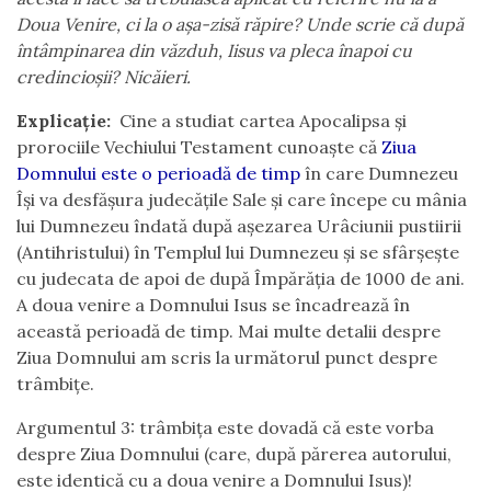
Doua Venire, ci la o așa-zisă răpire? Unde scrie că după
întâmpinarea din văzduh, Iisus va pleca înapoi cu
credincioșii? Nicăieri.
Explicație:
Cine a studiat cartea Apocalipsa și
prorociile Vechiului Testament cunoaște că
Ziua
Domnului este o perioadă de timp
în care Dumnezeu
Își va desfășura judecățile Sale și care începe cu mânia
lui Dumnezeu îndată după așezarea Urâciunii pustiirii
(Antihristului) în Templul lui Dumnezeu și se sfârșește
cu judecata de apoi de după Împărăția de 1000 de ani.
A doua venire a Domnului Isus se încadrează în
această perioadă de timp. Mai multe detalii despre
Ziua Domnului am scris la următorul punct despre
trâmbițe.
Argumentul 3: trâmbița este dovadă că este vorba
despre Ziua Domnului (care, după părerea autorului,
este identică cu a doua venire a Domnului Isus)!