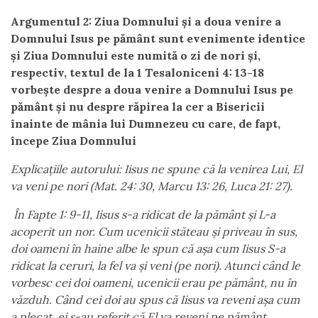
Argumentul 2: Ziua Domnului și a doua venire a
Domnului Isus pe pământ sunt evenimente identice
și Ziua Domnului este numită o zi de nori și,
respectiv, textul de la 1 Tesaloniceni 4: 13-18
vorbește despre a doua venire a Domnului Isus pe
pământ și nu despre răpirea la cer a Bisericii
înainte de mânia lui Dumnezeu cu care, de fapt,
începe Ziua Domnului
Explicațiile autorului: Iisus ne spune că la venirea Lui, El
va veni pe nori (Mat. 24: 30, Marcu 13: 26, Luca 21: 27).
În Fapte 1: 9-11, Iisus s-a ridicat de la pământ și L-a
acoperit un nor. Cum ucenicii stăteau și priveau în sus,
doi oameni în haine albe le spun că așa cum Iisus S-a
ridicat la ceruri, la fel va și veni (pe nori). Atunci când le
vorbesc cei doi oameni, ucenicii erau pe pământ, nu în
văzduh. Când cei doi au spus că Iisus va reveni așa cum
a plecat, ei s-au referit că El va reveni pe pământ.