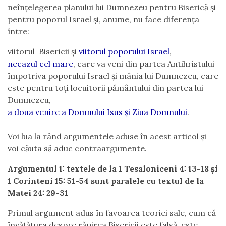
neînțelegerea planului lui Dumnezeu pentru Biserică și
pentru poporul Israel și, anume, nu face diferența
între:
viitorul Bisericii și
viitorul poporului Israel
,
necazul cel mare
, care va veni din partea Antihristului
împotriva poporului Israel și mânia lui Dumnezeu, care
este pentru toți locuitorii pământului din partea lui
Dumnezeu,
a doua venire a Domnului Isus și Ziua Domnului
.
Voi lua la rând argumentele aduse în acest articol și
voi căuta să aduc contraargumente.
Argumentul 1: textele de la 1 Tesaloniceni 4: 13-18 și
1 Corinteni 15: 51-54 sunt paralele cu textul de la
Matei 24: 29-31
Primul argument adus în favoarea teoriei sale, cum că
învățătura despre răpirea Bisericii este falsă, este