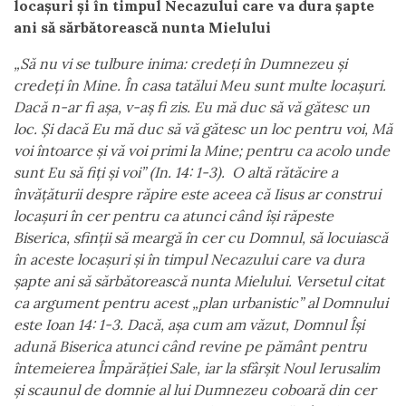
locașuri și în timpul Necazului care va dura șapte
ani să sărbătorească nunta Mielului
„S
ă
nu vi se tulbure inima: credeți în Dumnezeu și
credeți în Mine. În casa tat
ă
lui Meu sunt multe locașuri.
Dac
ă
n-ar fi așa, v-aș fi zis. Eu m
ă
duc s
ă
v
ă
g
ă
tesc un
loc. Și dac
ă
Eu m
ă
duc s
ă
v
ă
g
ă
tesc un loc pentru voi, M
ă
voi întoarce și v
ă
voi primi la Mine; pentru ca acolo unde
sunt Eu s
ă
fiți și voi” (In. 14: 1-3).
O alt
ă
r
ă
t
ă
cire a
înv
ăț
ă
turii despre r
ă
pire este aceea c
ă
Iisus ar construi
locașuri în cer pentru ca atunci când își r
ă
peste
Biserica, sfinții s
ă
mearg
ă
în cer cu Domnul, s
ă
locuiasc
ă
în aceste locașuri și în timpul Necazului care va dura
șapte ani s
ă
s
ă
rb
ă
toreasc
ă
nunta Mielului. Versetul citat
ca argument pentru acest „plan urbanistic” al Domnului
este Ioan 14: 1-3. Dac
ă
, așa cum am v
ă
zut, Domnul Își
adun
ă
Biserica atunci când revine pe p
ă
mânt pentru
întemeierea Împ
ă
r
ăț
iei Sale, iar la sfârșit Noul Ierusalim
și scaunul de domnie al lui Dumnezeu coboar
ă
din cer