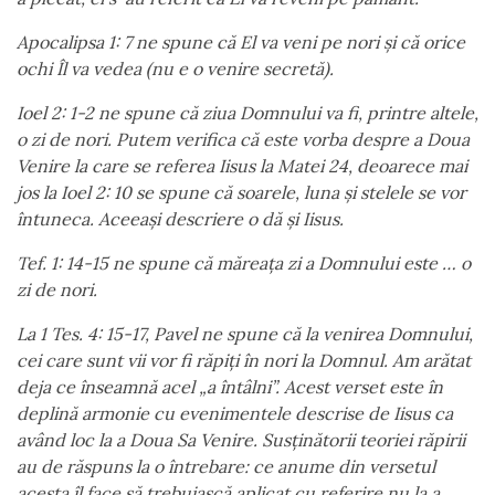
Apocalipsa 1: 7 ne spune că El va veni pe nori și că orice
ochi Îl va vedea (nu e o venire secretă).
Ioel 2: 1-2 ne spune că ziua Domnului va fi, printre altele,
o zi de nori. Putem verifica că este vorba despre a Doua
Venire la care se referea Iisus la Matei 24, deoarece mai
jos la Ioel 2: 10 se spune că soarele, luna și stelele se vor
întuneca. Aceeaşi descriere o dă și Iisus.
Tef. 1: 14-15 ne spune că măreața zi a Domnului este … o
zi de nori.
La 1 Tes. 4: 15-17, Pavel ne spune că la venirea Domnului,
cei care sunt vii vor fi răpiți în nori la Domnul. Am arătat
deja ce înseamnă acel „a întâlni”. Acest verset este în
deplină armonie cu evenimentele descrise de Iisus ca
având loc la a Doua Sa Venire. Susținătorii teoriei răpirii
au de răspuns la o întrebare: ce anume din versetul
acesta îl face să trebuiască aplicat cu referire nu la a