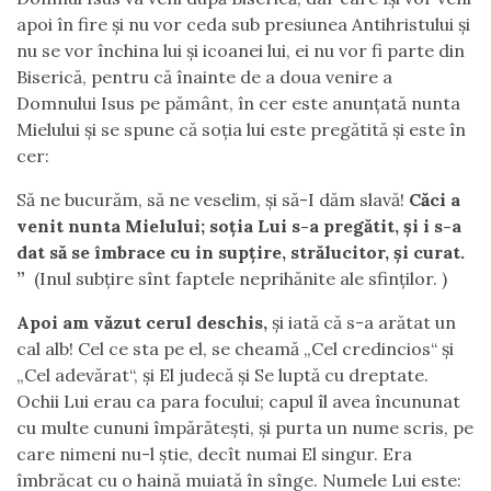
apoi în fire și nu vor ceda sub presiunea Antihristului și
nu se vor închina lui și icoanei lui, ei nu vor fi parte din
Biserică, pentru că înainte de a doua venire a
Domnului Isus pe pământ, în cer este anunțată nunta
Mielului și se spune că soția lui este pregătită și este în
cer:
Să ne bucurăm, să ne veselim, şi să-I dăm slavă!
Căci a
venit nunta Mielului; soţia Lui s-a pregătit, şi i s-a
dat să se îmbrace cu in supţire, strălucitor, şi curat.
”
(Inul subţire sînt faptele neprihănite ale sfinţilor. )
Apoi am văzut cerul deschis,
şi iată că s-a arătat un
cal alb! Cel ce sta pe el, se cheamă „Cel credincios“ şi
„Cel adevărat“, şi El judecă şi Se luptă cu dreptate.
Ochii Lui erau ca para focului; capul îl avea încununat
cu multe cununi împărăteşti, şi purta un nume scris, pe
care nimeni nu-l ştie, decît numai El singur. Era
îmbrăcat cu o haină muiată în sînge. Numele Lui este: