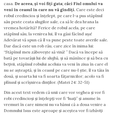
casa.
De aceea, şi voi fiţi gata; căci Fiul omului va
veni în ceasul în care nu vă gîndiţi.
Care este deci
robul credincios şi înţelept, pe care l-a pus stăpînul
său peste ceata slugilor sale, ca să le dea hrana la
vremea hotărîtă? Ferice de robul acela, pe care
stăpînul său, la venirea lui, îl va găsi făcînd aşa!
Adevărat vă spun că îl va pune peste toate averile sale.
Dar dacă este un rob rău, care zice în inima lui:
“Stăpînul meu zăboveşte să vină! ” Dacă va începe să
bată pe tovarăşii lui de slujbă, şi să mănînce şi să bea cu
beţivii, stăpînul robului aceluia va veni în ziua în care el
nu se aşteaptă, şi în ceasul pe care nu-l ştie, îl va tăia în
două, şi soarta lui va fi soarta făţarnicilor; acolo va fi
plînsul şi scrîşnirea dinţilor. (Matei 24: 32-51)
Din acest text vedem că unii care vor veghea și vor fi
robi credincioși și înțelepți vor fi “luați” și anume în
vremuri în care nimeni nu va bănui că a doua venire a
Domnului Isus este aproape și aceștea vor fi izbăviți