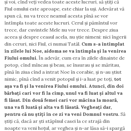
şi voi, cînd veţi vedea toate aceste lucruri, să ştiţi că
Fiul omului este aproape, este chiar la uşi. Adevărat vă
spun că, nu va trece neamul acesta pînă se vor
întîmpla toate aceste lucruri. Cerul şi pămîntul vor
trece, dar cuvintele Mele nu vor trece. Despre ziua
aceea şi despre ceasul acela, nu ştie nimeni: nici îngerii
din ceruri, nici Fiul, ci numai Tatăl.
Cum s-a întîmplat
în zilele lui Noe, aidoma se va întîmpla şi la venirea
Fiului omului.
În adevăr, cum era în zilele dinainte de
potop, cînd mîncau şi beau, se însurau şi se măritau,
pînă în ziua cînd a intrat Noe în corabie, şi n-au ştiut
nimic, pînă cînd a venit potopul şi i-a luat pe toţi,
tot
aşa va fi şi la venirea Fiului omului. Atunci, din doi
bărbaţi cari vor fi la cîmp, unul va fi luat şi altul va
fi lăsat. Din două femei cari vor măcina la moară,
una va fi luată şi alta va fi lăsată. Vegheaţi dar,
pentru că nu ştiţi în ce zi va veni Domnul vostru.
Să
ştiţi că, dacă ar şti stăpînul casei la ce strajă din
noapte va veni hoţul, ar veghea şi n-ar lăsa să-i spargă