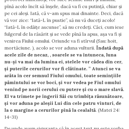
pînă acolo încît să înşele, dacă va fi cu putinţă, chiar şi
pe cei aleşi. Iată, că v-am spus mai dinainte. Deci, dacă
vă vor zice: “Iată-L în pustie”, să nu vă duceţi acolo!
“Iată-L în odăiţe ascunse”, să nu credeţi. Căci, cum iese
fulgerul de la răsărit şi se vede pînă la apus, aşa va fi şi
venirea Fiului omului. Oriunde va fi stîrvul (Sau: hoit,
mortăciune. ), acolo se vor aduna vulturii.
Îndată după
acele zile de necaz, , soarele se va întuneca, luna
nu-şi va mai da lumina ei, stelele vor cădea din cer,
şi puterile cerurilor vor fi clătinate. ” Atunci se va
arăta în cer semnul Fiului omului, toate seminţiile
pămîntului se vor boci, şi vor vedea pe Fiul omului
venind pe norii cerului cu putere şi cu o mare slavă.
El va trimete pe îngerii Săi cu trîmbiţa răsunătoare,
şi vor aduna pe aleşii Lui din cele patru vînturi, de
la o margine a cerurilor pînă la cealaltă
. (Matei 24:
14-31)
De unde avem siguranța că în acest text nu este vorba