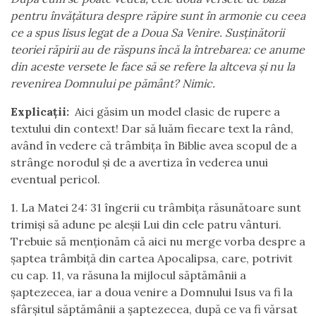
pentru învățătura despre răpire sunt în armonie cu ceea
ce a spus Iisus legat de a Doua Sa Venire. Susținătorii
teoriei răpirii au de răspuns încă la întrebarea: ce anume
din aceste versete le face să se refere la altceva și nu la
revenirea Domnului pe pământ? Nimic.
Explicații:
Aici găsim un model clasic de rupere a
textului din context! Dar să luăm fiecare text la rând,
având în vedere că trâmbița în Biblie avea scopul de a
strânge norodul și de a avertiza în vederea unui
eventual pericol.
1. La Matei 24: 31 îngerii cu trâmbița răsunătoare sunt
trimiși să adune pe aleșii Lui din cele patru vânturi.
Trebuie să menționăm că aici nu merge vorba despre a
șaptea trâmbiță din cartea Apocalipsa, care, potrivit
cu cap. 11, va răsuna la mijlocul săptămânii a
șaptezecea, iar a doua venire a Domnului Isus va fi la
sfârșitul săptămânii a șaptezecea, după ce va fi vărsat