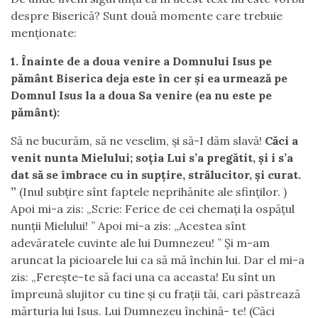
despre Biserică? Sunt două momente care trebuie
menționate:
1. Înainte de a doua venire a Domnului Isus pe
pământ Biserica deja este în cer și ea urmează pe
Domnul Isus la a doua Sa venire (ea nu este pe
pământ):
Să ne bucurăm, să ne veselim, şi să-I dăm slavă!
Căci a
venit nunta Mielului; soţia Lui s’a pregătit, şi i s’a
dat să se îmbrace cu in supţire, strălucitor, şi curat.
”
(Inul subţire sînt faptele neprihănite ale sfinţilor. )
Apoi mi-a zis: „Scrie: Ferice de cei chemaţi la ospăţul
nunţii Mielului! ” Apoi mi-a zis: „Acestea sînt
adevăratele cuvinte ale lui Dumnezeu! ” Şi m-am
aruncat la picioarele lui ca să mă închin lui. Dar el mi-a
zis: „Fereşte-te să faci una ca aceasta! Eu sînt un
împreună slujitor cu tine şi cu fraţii tăi, cari păstrează
mărturia lui Isus. Lui Dumnezeu închină- te! (Căci