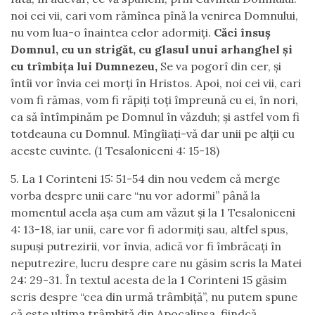
noi cei vii, cari vom rămînea pînă la venirea Domnului,
nu vom lua-o înaintea celor adormiţi.
Căci însuş
Domnul, cu un strigăt, cu glasul unui arhanghel şi
cu trîmbiţa lui Dumnezeu,
Se va pogorî din cer, şi
întîi vor învia cei morţi în Hristos. Apoi, noi cei vii, cari
vom fi rămas, vom fi răpiţi toţi împreună cu ei, în nori,
ca să întîmpinăm pe Domnul în văzduh; şi astfel vom fi
totdeauna cu Domnul. Mîngîiaţi-vă dar unii pe alţii cu
aceste cuvinte. (1 Tesaloniceni 4: 15-18)
5. La 1 Corinteni 15: 51-54 din nou vedem că merge
vorba despre unii care “nu vor adormi” până la
momentul acela așa cum am văzut și la 1 Tesaloniceni
4: 13-18, iar unii, care vor fi adormiți sau, altfel spus,
supuși putrezirii, vor învia, adică vor fi îmbrăcați în
neputrezire, lucru despre care nu găsim scris la Matei
24: 29-31. În textul acesta de la 1 Corinteni 15 găsim
scris despre “cea din urmă trâmbiță”, nu putem spune
că este ultima trâmbiță din Apocalipsa, fiindcă