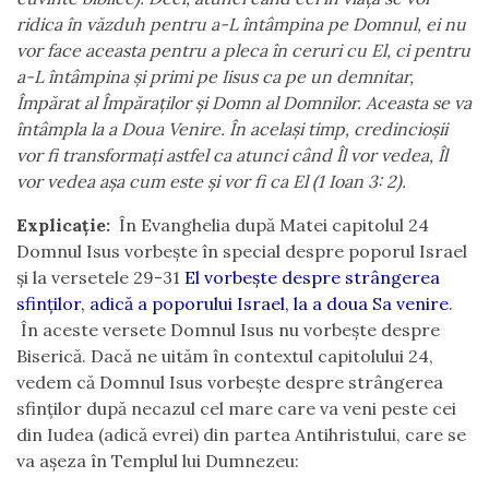
ridica în v
ă
zduh pentru a-L întâmpina pe Domnul, ei nu
vor face aceasta pentru a pleca în ceruri cu El, ci pentru
a-L întâmpina și primi pe Iisus ca pe un demnitar,
Împ
ă
rat al Împ
ă
raților și Domn al Domnilor. Aceasta se va
întâmpla la a Doua Venire. În același timp, credincioșii
vor fi transformați astfel ca atunci când Îl vor vedea, Îl
vor vedea așa cum este și vor fi ca El (1 Ioan 3: 2).
Explicație:
În Evanghelia după Matei capitolul 24
Domnul Isus vorbește în special despre poporul Israel
și la versetele 29-31
El vorbește despre strângerea
sfinților, adică a poporului Israel, la a doua Sa venire
.
În aceste versete Domnul Isus nu vorbește despre
Biserică. Dacă ne uităm în contextul capitolului 24,
vedem că Domnul Isus vorbește despre strângerea
sfinților după necazul cel mare care va veni peste cei
din Iudea (adică evrei) din partea Antihristului, care se
va așeza în Templul lui Dumnezeu: