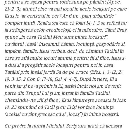
pentru a se așeza pentru totdeauna pe p
ă
mânt (Apoc.
21: 2-3), atunci cine va mai locui în acele locașuri pe care
Iisus le-ar construi în cer? Ar fi un „plan urbanistic”
complet inutil. Realitatea este c
ă
Ioan 14: 1-3 se refer
ă
nu
la strângerea celor credincioși, ci la mântuire. Când Iisus
spune „în casa Tat
ă
lui Meu sunt multe locașuri”,
cuvântul „cas
ă
” înseamn
ă
c
ă
min, locuinț
ă
, gospod
ă
rie și,
implicit, familie. Iisus vorbea, deci, de c
ă
minul Tat
ă
lui în
care se afl
ă
multe locuri anume pentru fii și fiice. Iisus s-
a dus și a preg
ă
tit acele locașuri pentru noi în casa
Tat
ă
lui prin îns
ă
şi jertfa Sa de pe cruce (Efes. 1: 3-12, 2:
19, 3: 15, 2 Cor. 6: 17-18, Gal. 4: 4-7). Dup
ă
înviere, El a
venit iar și ne-a primit la El, astfel încât noi am devenit
parte din Trupul Lui și am intrat în familia Tat
ă
lui,
chemându-ne „fii și fiice”. Iisus l
ă
murește aceasta la Ioan
14: 23 spunând c
ă
Tat
ă
l și cu El își vor face locuința
(același cuvânt grecesc ca și „locaş”) în inima noastr
ă
.
Cu privire la nunta Mielului, Scriptura arat
ă
c
ă
aceasta