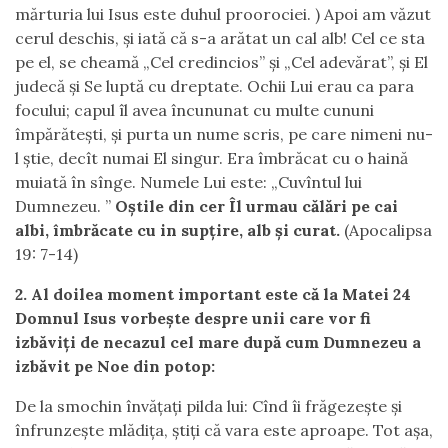
mărturia lui Isus este duhul proorociei. ) Apoi am văzut
cerul deschis, şi iată că s-a arătat un cal alb! Cel ce sta
pe el, se cheamă „Cel credincios” şi „Cel adevărat”, şi El
judecă şi Se luptă cu dreptate. Ochii Lui erau ca para
focului; capul îl avea încununat cu multe cununi
împărăteşti, şi purta un nume scris, pe care nimeni nu-
l ştie, decît numai El singur. Era îmbrăcat cu o haină
muiată în sînge. Numele Lui este: „Cuvîntul lui
Dumnezeu. ”
Oştile din cer Îl urmau călări pe cai
albi, îmbrăcate cu in supţire, alb şi curat.
(Apocalipsa
19: 7-14)
2. Al doilea moment important este că la Matei 24
Domnul Isus vorbește despre unii care vor fi
izbăviți de necazul cel mare după cum Dumnezeu a
izbăvit pe Noe din potop:
De la smochin învăţaţi pilda lui: Cînd îi frăgezeşte şi
înfrunzeşte mlădiţa, ştiţi că vara este aproape. Tot aşa,