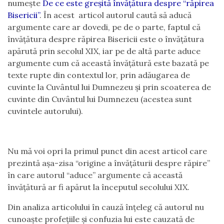
numește
De ce este greșită învățătura despre “răpirea
Bisericii”
. În acest articol autorul caută să aducă
argumente care ar dovedi, pe de o parte, faptul că
învățătura despre răpirea Bisericii este o învățătura
apărută prin secolul XIX, iar pe de altă parte aduce
argumente cum că această învățătură este bazată pe
texte rupte din contextul lor, prin adăugarea de
cuvinte la Cuvântul lui Dumnezeu și prin scoaterea de
cuvinte din Cuvântul lui Dumnezeu (acestea sunt
cuvintele autorului).
Nu mă voi opri la primul punct din acest articol care
prezintă așa-zisa “origine a învățăturii despre răpire”
în care autorul “aduce” argumente că această
învățătură ar fi apărut la începutul secolului XIX.
Din analiza articolului în cauză înțeleg că autorul nu
cunoaște profețiile și confuzia lui este cauzată de