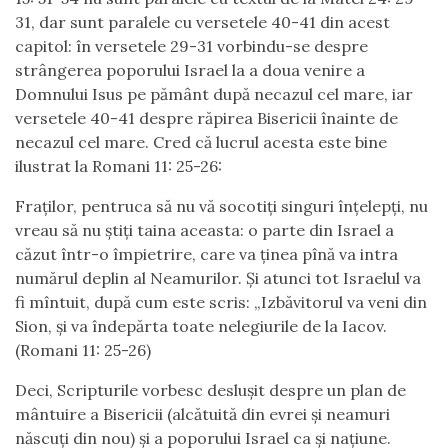
31, dar sunt paralele cu versetele 40-41 din acest
capitol: în versetele 29-31 vorbindu-se despre
strângerea poporului Israel la a doua venire a
Domnului Isus pe pământ după necazul cel mare, iar
versetele 40-41 despre răpirea Bisericii înainte de
necazul cel mare. Cred că lucrul acesta este bine
ilustrat la Romani 11: 25-26:
Fraţilor, pentruca să nu vă socotiţi singuri înţelepţi, nu
vreau să nu ştiţi taina aceasta: o parte din Israel a
căzut într-o împietrire, care va ţinea pînă va intra
numărul deplin al Neamurilor. Şi atunci tot Israelul va
fi mîntuit, după cum este scris: „Izbăvitorul va veni din
Sion, şi va îndepărta toate nelegiurile de la Iacov.
(Romani 11: 25-26)
Deci, Scripturile vorbesc deslușit despre un plan de
mântuire a Bisericii (alcătuită din evrei și neamuri
născuți din nou) și a poporului Israel ca și națiune.