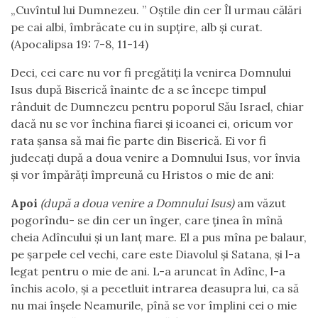
„Cuvîntul lui Dumnezeu. ” Oştile din cer Îl urmau călări
pe cai albi, îmbrăcate cu in supţire, alb şi curat.
(Apocalipsa 19: 7-8, 11-14)
Deci, cei care nu vor fi pregătiți la venirea Domnului
Isus după Biserică înainte de a se începe timpul
rânduit de Dumnezeu pentru poporul Său Israel, chiar
dacă nu se vor închina fiarei și icoanei ei, oricum vor
rata șansa să mai fie parte din Biserică. Ei vor fi
judecați după a doua venire a Domnului Isus, vor învia
și vor împărăți împreună cu Hristos o mie de ani:
Apoi
(după a doua venire a Domnului Isus)
am văzut
pogorîndu- se din cer un înger, care ţinea în mînă
cheia Adîncului şi un lanţ mare. El a pus mîna pe balaur,
pe şarpele cel vechi, care este Diavolul şi Satana, şi l-a
legat pentru o mie de ani. L-a aruncat în Adînc, l-a
închis acolo, şi a pecetluit intrarea deasupra lui, ca să
nu mai înşele Neamurile, pînă se vor împlini cei o mie