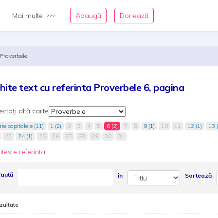
Mai multe
Adaugă
Donează
Proverbele
hite text cu referinta Proverbele 6, pagina
ectați altă carte
te capitolele (11)
1 (2)
2
3
4
5
6 (2)
7
8
9 (1)
10
11
12 (1)
13 (
23
24 (1)
25
26
27
28
29
30
31
iteste referinta
aută
în
Sortează
zultate