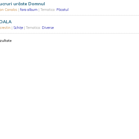
ucruri urãste Domnul
ian Canalos
|
fara album
| Tematica:
Păcatul
OALA
crestin
|
Schiţe
| Tematica:
Diverse
zultate