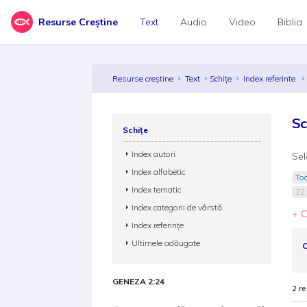
Resurse Creștine
Text
Audio
Video
Biblia
Resurse creștine
Text
Schițe
Index referinte
Sc
Schițe
Index autori
Sel
Index alfabetic
Toa
Index tematic
22
Index categorii de vârstă
+ C
Index referințe
Ultimele adăugate
C
GENEZA 2:24
2 re