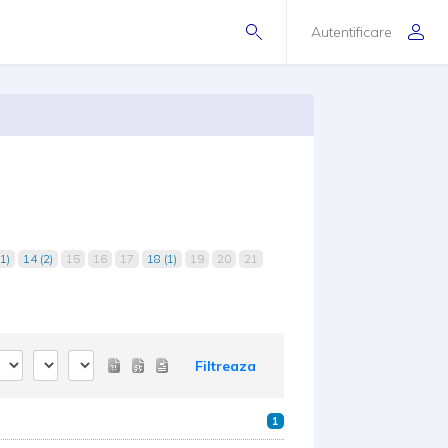
Autentificare
1)
14 (2)
15
16
17
18 (1)
19
20
21
Filtreaza
1