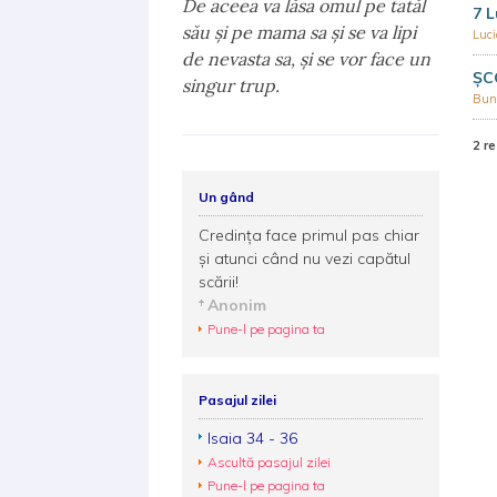
De aceea va lăsa omul pe tatăl
7 L
său şi pe mama sa şi se va lipi
Luc
de nevasta sa, şi se vor face un
ŞC
singur trup.
Bun
2 re
Un gând
Credinţa face primul pas chiar
şi atunci când nu vezi capătul
scării!
Anonim
Pune-l pe pagina ta
Pasajul zilei
Isaia 34 - 36
Ascultă pasajul zilei
Pune-l pe pagina ta