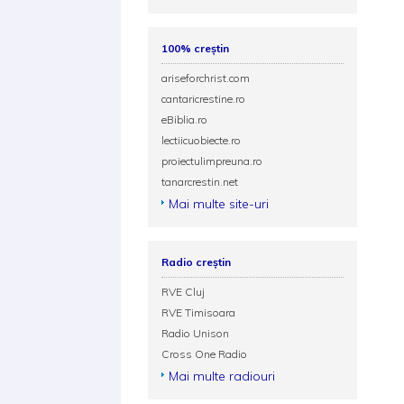
100% creștin
ariseforchrist.com
cantaricrestine.ro
eBiblia.ro
lectiicuobiecte.ro
proiectulimpreuna.ro
tanarcrestin.net
Mai multe site-uri
Radio creștin
RVE Cluj
RVE Timisoara
Radio Unison
Cross One Radio
Mai multe radiouri