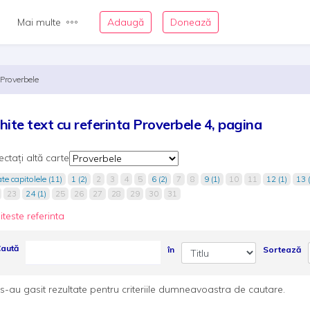
Mai multe
Adaugă
Donează
Proverbele
hite text cu referinta Proverbele 4, pagina
ectați altă carte
te capitolele (11)
1 (2)
2
3
4
5
6 (2)
7
8
9 (1)
10
11
12 (1)
13 (
23
24 (1)
25
26
27
28
29
30
31
iteste referinta
aută
în
Sortează
s-au gasit rezultate pentru criteriile dumneavoastra de cautare.