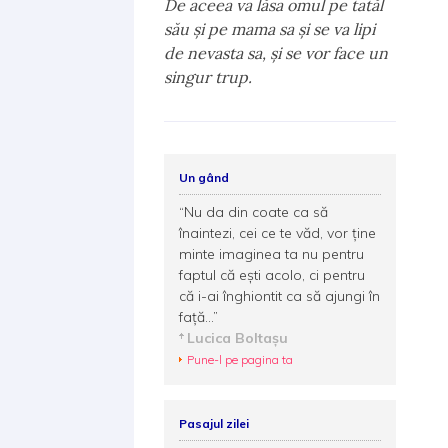
De aceea va lăsa omul pe tatăl
său şi pe mama sa şi se va lipi
de nevasta sa, şi se vor face un
singur trup.
Un gând
“Nu da din coate ca să
înaintezi, cei ce te văd, vor ține
minte imaginea ta nu pentru
faptul că ești acolo, ci pentru
că i-ai înghiontit ca să ajungi în
faţă...”
Lucica Boltaşu
Pune-l pe pagina ta
Pasajul zilei