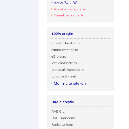
Isaia 34 - 36
Ascultă pasajul zilei
Pune-l pe pagina ta
100% creștin
ariseforchrist.com
cantaricrestine.ro
eBiblia.ro
lectiicuobiecte.ro
proiectulimpreuna.ro
tanarcrestin.net
Mai multe site-uri
Radio creștin
RVE Cluj
RVE Timisoara
Radio Unison