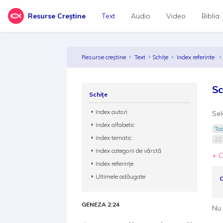
Resurse Creștine
Text
Audio
Video
Biblia
Resurse creștine
Text
Schițe
Index referinte
Sc
Schițe
Index autori
Sel
Index alfabetic
Toa
Index tematic
22
Index categorii de vârstă
+ C
Index referințe
Ultimele adăugate
C
GENEZA 2:24
Nu 