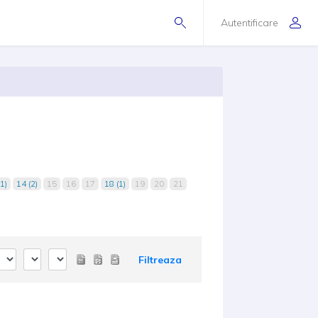
Autentificare
1)
14 (2)
15
16
17
18 (1)
19
20
21
Filtreaza