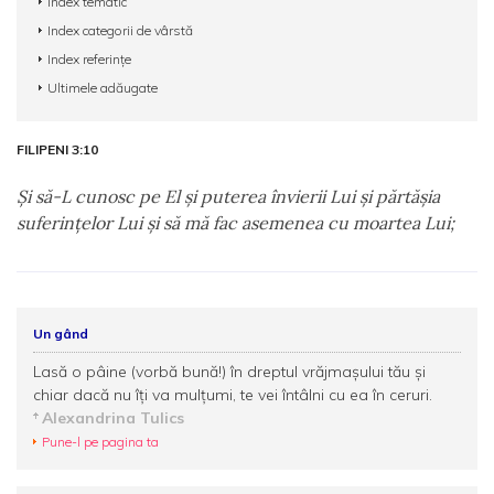
Index tematic
Index categorii de vârstă
Index referințe
Ultimele adăugate
FILIPENI 3:10
Şi să-L cunosc pe El şi puterea învierii Lui şi părtăşia
suferinţelor Lui şi să mă fac asemenea cu moartea Lui;
Un gând
Lasă o pâine (vorbă bună!) în dreptul vrăjmașului tău și
chiar dacă nu îți va mulțumi, te vei întâlni cu ea în ceruri.
Alexandrina Tulics
Pune-l pe pagina ta