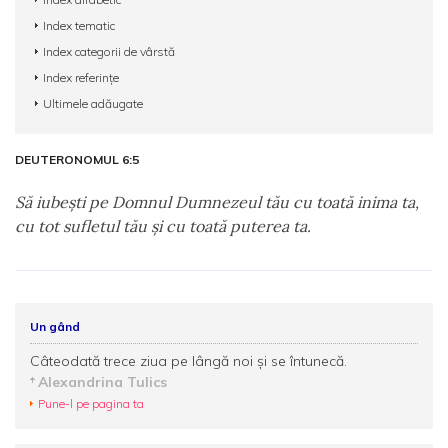
Index tematic
Index categorii de vârstă
Index referințe
Ultimele adăugate
DEUTERONOMUL 6:5
Să iubeşti pe Domnul Dumnezeul tău cu toată inima ta,
cu tot sufletul tău şi cu toată puterea ta.
Un gând
Câteodată trece ziua pe lângă noi și se întunecă.
Alexandrina Tulics
Pune-l pe pagina ta