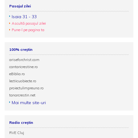
Pasajul zilei
Isaia 31 - 33
Ascultă pasajul zilei
Pune-l pe pagina ta
100% creștin
ariseforchrist.com
cantaricrestine.ro
eBiblia.ro
lectiicuobiecte.ro
proiectulimpreuna.ro
tanarcrestin.net
Mai multe site-uri
Radio creștin
RVE Cluj