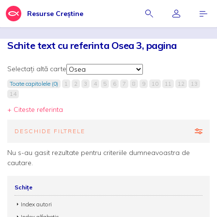
Resurse Creștine
Schite text cu referinta Osea 3, pagina
Selectați altă carte
Toate capitolele (0)
1
2
3
4
5
6
7
8
9
10
11
12
13
14
+ Citeste referinta
DESCHIDE FILTRELE
Nu s-au gasit rezultate pentru criteriile dumneavoastra de
cautare.
Schițe
Index autori
Index alfabetic