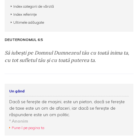
Index categorii de vârstă
Index referințe
Ultimele adăugate
DEUTERONOMUL 6:5
Să iubeşti pe Domnul Dumnezeul tău cu toată inima ta,
cu tot sufletul tău şi cu toată puterea ta.
Un gând
Dacă se fereşte de maşini, este un pieton, dacă se fereşte
de taxe este un om de afaceri, iar dacă se fereşte de
răspundere este un om politic.
Anonim
Pune-l pe pagina ta