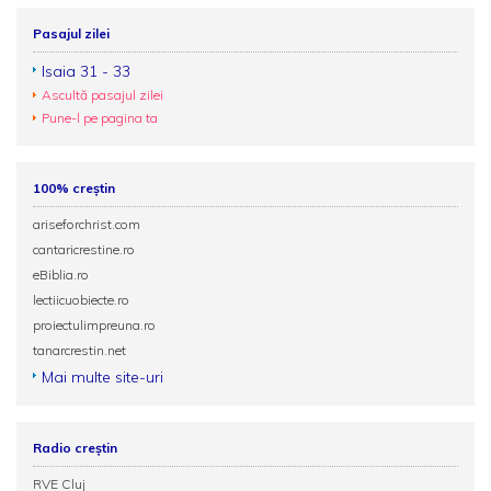
Pasajul zilei
Isaia 31 - 33
Ascultă pasajul zilei
Pune-l pe pagina ta
100% creștin
ariseforchrist.com
cantaricrestine.ro
eBiblia.ro
lectiicuobiecte.ro
proiectulimpreuna.ro
tanarcrestin.net
Mai multe site-uri
Radio creștin
RVE Cluj