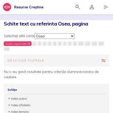
Resurse Creștine
Schite text cu referinta Osea, pagina
Selectați altă carte
Toate capitolele (0)
1
2
3
4
5
6
7
8
9
10
11
12
13
14
DESCHIDE FILTRELE
Nu s-au gasit rezultate pentru criteriile dumneavoastra de
cautare.
Schițe
Index autori
Index alfabetic
Index tematic